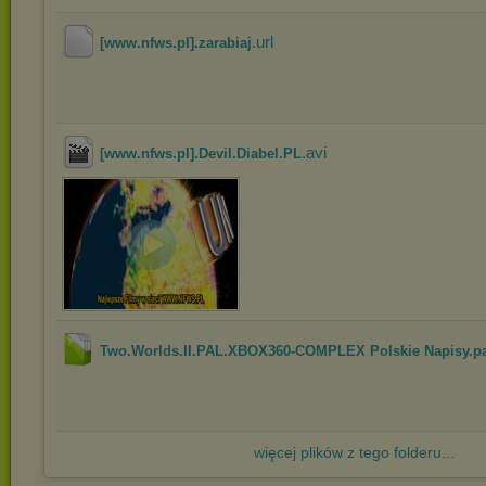
.url
[www.nfws.pl].zarabiaj
.avi
[www.nfws.pl].Devil.Diabel.PL
Two.Worlds.II.PAL.XBOX360-COMPLEX Polskie Napisy.pa
więcej plików z tego folderu...