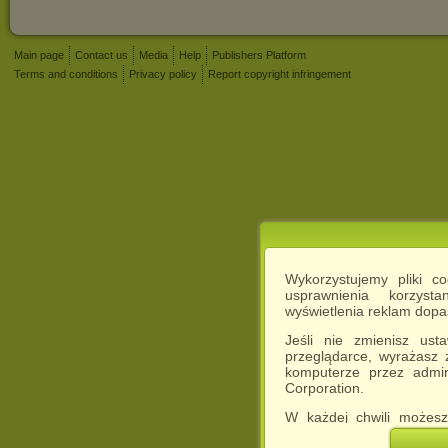
Main page
Contact us
Media
Help
Publishers Platform
Terms and conditions
Privacy policy
Report copyright infringement
Wykorzystujemy pliki c
usprawnienia korzyst
wyświetlenia reklam dop
Jeśli nie zmienisz ust
przeglądarce, wyrażasz
komputerze przez admin
Corporation.
W każdej chwili możesz
cookies w swojej przeglą