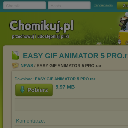
Chomik
Hasło
zapomniałem
EASY GIF ANIMATOR 5 PRO.r
NFWS
/ EASY GIF ANIMATOR 5 PRO.rar
Download:
EASY GIF ANIMATOR 5 PRO.rar
5,97 MB
Pobierz
Komentarze: