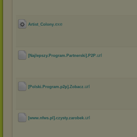
.exe
Artist_Colony
.url
[Najlepszy.Program.Partnerski].P2P
.url
[Polski.Program.p2p].Zobacz
.url
[www.nfws.pl].czysty.zarobek