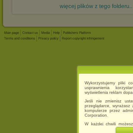
więcej plików z tego folderu..
Main page
Contact us
Media
Help
Publishers Platform
Terms and conditions
Privacy policy
Report copyright infringement
Wykorzystujemy pliki c
usprawnienia korzyst
wyświetlenia reklam dop
Jeśli nie zmienisz ust
przeglądarce, wyrażasz
komputerze przez admin
Corporation.
W każdej chwili możesz
cookies w swojej przeglą