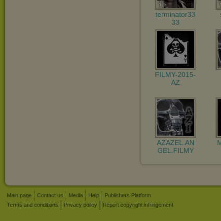
terminator33
33
FILMY-2015-
AZ
AZAZEL.AN
GEL.FILMY
Main page
Contact us
Media
Help
Publishers Platform
Terms and conditions
Privacy policy
Report copyright infringement