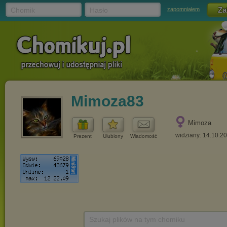
Chomik
Hasło
zapomniałem
Mimoza83
Mimoza
widziany: 14.10.2
Prezent
Ulubiony
Wiadomość
Szukaj plików na tym chomiku