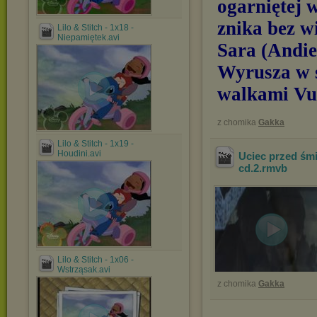
ogarniętej 
znika bez w
Lilo & Stitch - 1x18 -
Niepamiętek.avi
Sara (Andie
Wyrusza w ś
walkami Vu
z chomika
Gakka
Lilo & Stitch - 1x19 -
Houdini.avi
Uciec przed śmi
cd.2
.rmvb
Lilo & Stitch - 1x06 -
Wstrząsak.avi
z chomika
Gakka