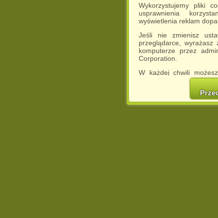
Wykorzystujemy pliki c
usprawnienia korzyst
wyświetlenia reklam dop
Jeśli nie zmienisz ust
przeglądarce, wyrażasz
komputerze przez admin
Corporation.
W każdej chwili możesz
cookies w swojej przeglą
w naszej Pol
Prze
http://chomikuj.pl/Polity
Jednocześnie informuje
może spowodować ogr
Chomikuj.pl.
W przypadku braku twojej
prosimy o opuszczenie se
Wykorzystanie plików c
(dostosowanie reklam do
działań marketingowych).
Wyrażenie sprzeciwu spo
będzie dopasowana do Tw
wyświetlona przypadkowo