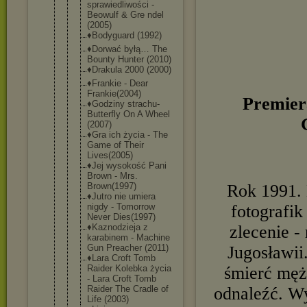
sprawiedliw
ości -
Beowulf & Gre ndel
(2005)
♦Bodyguard (1992)
♦Dorwać byłą… The
Bounty Hunter (2010)
♦Drakula 2000 (2000)
♦Frankie - Dear
Frankie(200
4)
Premie
♦Godziny strachu-
But
terfly On A Wheel
(2007)
♦Gra ich życia - The
Game of Their
Lives(2005)
♦Jej wysokość Pani
Brown - Mrs.
Brown(1997)
Rok 1991. 
♦Jutro nie umiera
nigdy - Tomorrow
fotografi
Never Dies(1997)
♦Kaznodziej
a z
zlecenie -
karabinem - Machine
Gun Preacher (2011)
Jugosławii
♦Lara Croft Tomb
Raider Kolebka życia
śmierć męż
- Lara Croft Tomb
Raider The Cradle of
odnaleźć. W
Life (2003)