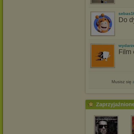
sebas1
Do d
wydarz
Film
Musisz się
Zaprzyjaźnion