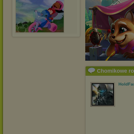
Chomikowe r
HoldFa