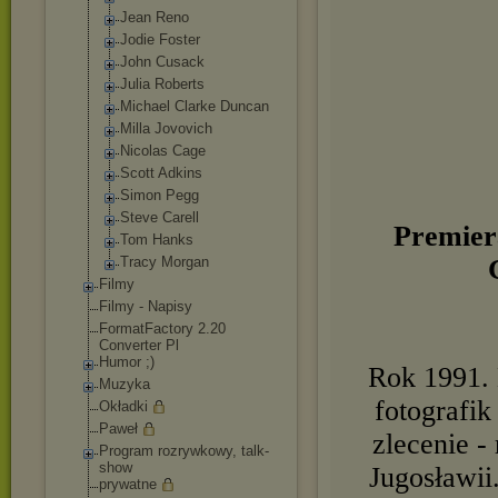
Jean Reno
Jodie Foster
John Cusack
Julia Roberts
Michael Clarke Duncan
Milla Jovovich
Nicolas Cage
Scott Adkins
Simon Pegg
Steve Carell
Premie
Tom Hanks
Tracy Morgan
Filmy
Filmy - Napisy
FormatFactory 2.20
Converter Pl
Humor ;)
Rok 1991. 
Muzyka
fotografi
Okładki
Paweł
zlecenie -
Program rozrywkowy, talk-
show
Jugosławii
prywatne