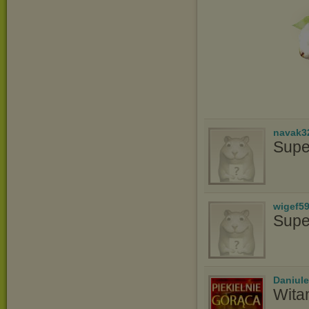
navak3
Supe
wigef5
Supe
Daniule
Wita