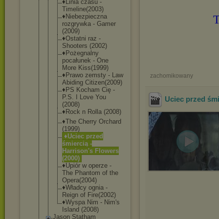
♦Linia czasu -
Timeline(20
03)
♦Niebezpiec
zna
T
rozgrywka - Gamer
(2009)
♦Ostatni raz -
Shooters (2002)
♦Pożegnalny
pocałunek - One
More Kiss(1999)
♦Prawo zemsty - Law
zachomikowany
Abiding Citizen(200
9)
♦PS Kocham Cię -
P.S. I Love You
Uciec przed śm
(2008)
♦Rock n Rolla (2008)
♦The Cherry Orchard
(1999)
♦Uciec przed
śmiercią -
Harrison's Flowers
(2000)
♦Upiór w operze -
The Phantom of the
Opera(2004)
♦Władcy ognia -
Reign of Fire(2002)
♦Wyspa Nim - Nim's
Island (2008)
Jason Statham