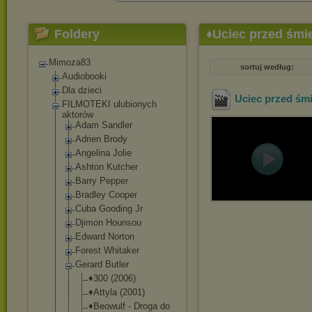
Foldery
♦Uciec przed śmie
Mimoza83
sortuj według:
Audiobooki
Dla dzieci
Uciec przed śm
FILMOTEKI ulubionych
aktorów
Adam Sandler
Adrien Brody
Angelina Jolie
Ashton Kutcher
Barry Pepper
Bradley Cooper
Cuba Gooding Jr
Djimon Hounsou
Edward Norton
Forest Whitaker
Gerard Butler
♦300 (2006)
♦Attyla (2001)
♦Beowulf - Droga do