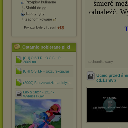
śmierć męż
Przepisy kulinarne
Skórki do gg
odnaleźć. W
Tapety, gify
zachomikowane
T
Pokazuj foldery i treści
Ostatnio pobierane pliki
[CH] O.S.T.R - O.C.B. - PL-
zachomikowany
2009.rar
[CH] O.S.T.R - Jazzurekcja.rar
Uciec przed śmi
cd.1
.rmvb
(2000) Bieszczadzkie anioly.rar
Lilo & Stitch - 1x17 -
Wybuszak.avi