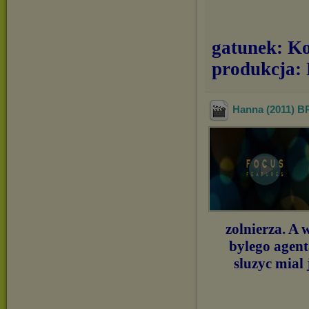
gatunek: K
produkcja:
Hanna (2011) B
zolnierza. A 
bylego agent
sluzyc mial