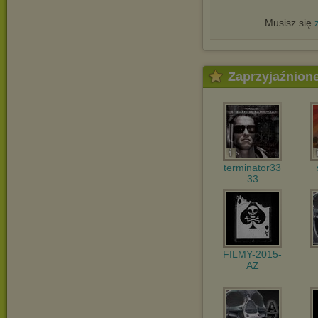
Musisz się
Zaprzyjaźnion
terminator33
33
FILMY-2015-
AZ