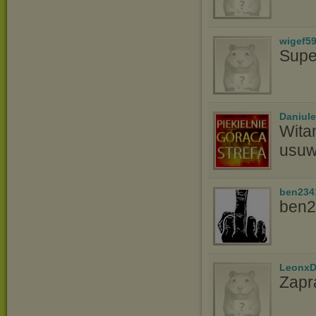
wigef5
Supe
Daniule
Wita
usuw
ben234
ben2
LeonxD
Zapr