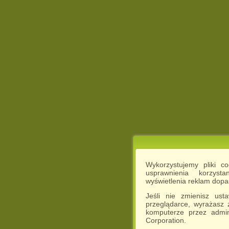
Wykorzystujemy pliki c
usprawnienia korzyst
wyświetlenia reklam dop
Jeśli nie zmienisz ust
przeglądarce, wyrażasz
komputerze przez admin
Corporation.