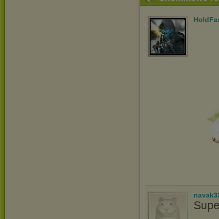
HoldFa
navak3
Supe