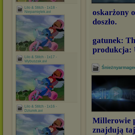
Lilo & Stitch - 1x18 -
oskarżony o
Niepamiętek.avi
doszło.
gatunek: Thr
produkcja:
Lilo & Stitch - 1x17 -
Wybuszak.avi
Śnieżnyarmaged
Lilo & Stitch - 1x16 -
Dziurek.avi
Millerowie 
znajdują ta