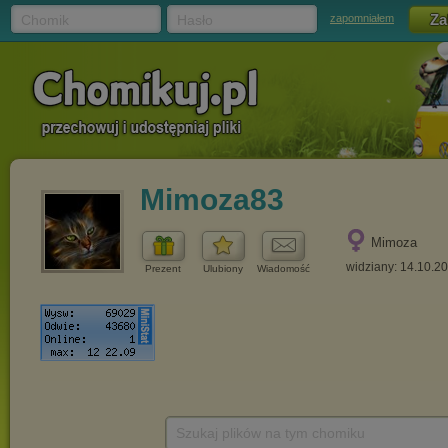
Chomik
Hasło
zapomniałem
Mimoza83
Mimoza
widziany: 14.10.2
Prezent
Ulubiony
Wiadomość
Szukaj plików na tym chomiku