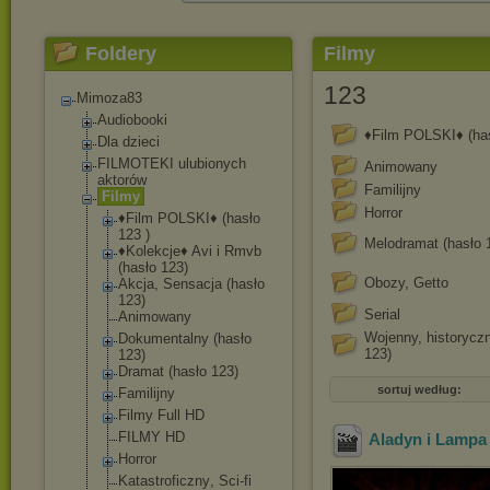
Foldery
Filmy
123
Mimoza83
Audiobooki
♦Film POLSKI♦ (has
Dla dzieci
FILMOTEKI ulubionych
Animowany
aktorów
Familijny
Filmy
Horror
♦Film POLSKI♦ (hasło
123 )
Melodramat (hasło 
♦Kolekcje♦ Avi i Rmvb
(hasło 123)
Obozy, Getto
Akcja, Sensacja (hasło
123)
Serial
Animowany
Wojenny, historyczn
Dokumentalny (hasło
123)
123)
Dramat (hasło 123)
sortuj według:
Familijny
Filmy Full HD
FILMY HD
Aladyn i Lampa
Horror
Katastroficzny
, Sci-fi