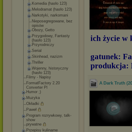
Komedia (hasło 123)
Melodramat (hasło 123)
Narkotyki, narkomani
Nieposegregowa
ne, bez
opisów
Obozy, Getto
Przygodowy, Fantasty
ich życie 
(hasło 123)
Przyrodniczy
Serial
gatunek: F
Skinhead, nazizm
Thriller
produkcja:
Wojenny, historyczny
(hasło 123)
Filmy - Napisy
A Dark Truth (
FormatFactory 2.20
Converter Pl
Humor ;)
Muzyka
Okładki
Paweł
Program rozrywkowy, talk-
show
prywatne
Przepisy kulinarne