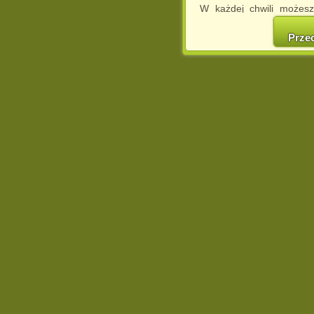
W każdej chwili możesz
cookies w swojej przeglą
w naszej Pol
Prze
http://chomikuj.pl/Polity
Jednocześnie informuje
może spowodować ogr
Chomikuj.pl.
W przypadku braku twojej
prosimy o opuszczenie se
Wykorzystanie plików c
(dostosowanie reklam do
działań marketingowych).
Wyrażenie sprzeciwu spo
będzie dopasowana do Tw
wyświetlona przypadkowo
Istnieje możliwość zmian
sposób uniemożliwiając
urządzeniu końcowym. M
dokonując odpowiednich
internetowej.
Pełną informację na 
http://chomikuj.pl/Polity