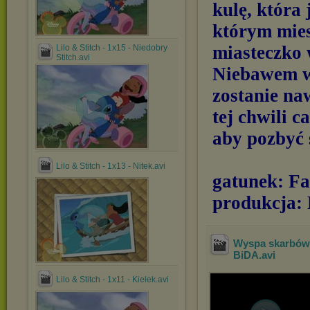
kulę, która 
którym mies
miasteczko 
Lilo & Stitch - 1x15 - Niedobry
Stitch.avi
Niebawem wy
zostanie na
tej chwili c
aby pozbyć s
Lilo & Stitch - 1x13 - Nitek.avi
gatunek: Fa
produkcja:
Wyspa skarbów 
BiDA
.avi
Lilo & Stitch - 1x11 - Kiełek.avi