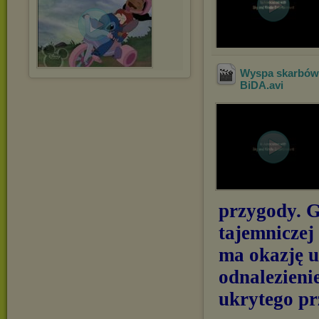
Wyspa skarbów 
BiDA
.avi
przygody. G
tajemniczej
ma okazję uc
odnalezieni
ukrytego pr