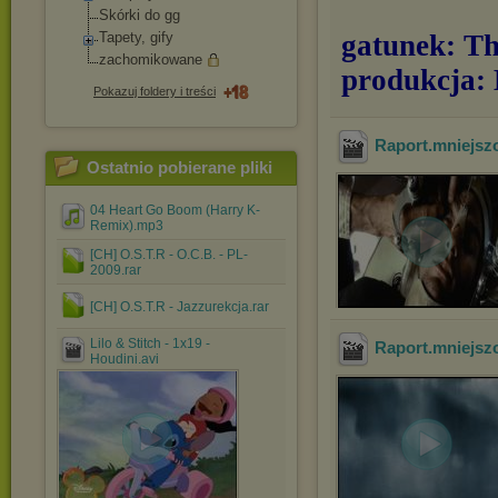
Skórki do gg
Tapety, gify
gatunek: Th
zachomikowane
produkcja:
Pokazuj foldery i treści
Raport.mniejsz
Ostatnio pobierane pliki
04 Heart Go Boom (Harry K-
Remix).mp3
[CH] O.S.T.R - O.C.B. - PL-
2009.rar
[CH] O.S.T.R - Jazzurekcja.rar
Lilo & Stitch - 1x19 -
Raport.mniejsz
Houdini.avi