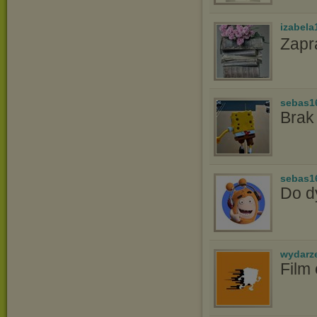
izabela
Zapr
sebas1
Brak
sebas1
Do d
wydarz
Film