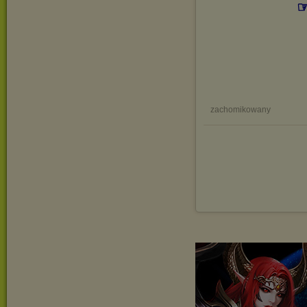
☞
zachomikowany