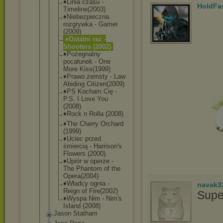
♦Linia czasu -
HoldFa
Timeline(20
03)
♦Niebezpiec
zna
rozgrywka - Gamer
(2009)
♦Ostatni raz -
Shooters (2002)
♦Pożegnalny
pocałunek - One
More Kiss(1999)
♦Prawo zemsty - Law
Abiding Citizen(200
9)
♦PS Kocham Cię -
P.S. I Love You
(2008)
♦Rock n Rolla (2008)
♦The Cherry Orchard
(1999)
♦Uciec przed
śmiercią - Harrison's
Flowers (2000)
♦Upiór w operze -
The Phantom of the
Opera(2004)
♦Władcy ognia -
navak3
Reign of Fire(2002)
Supe
♦Wyspa Nim - Nim's
Island (2008)
Jason Statham