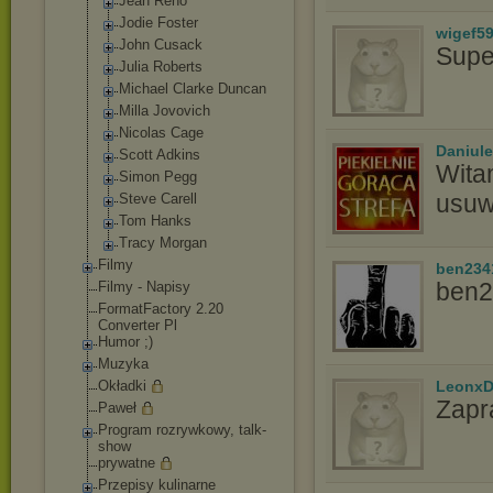
Jean Reno
Jodie Foster
wigef5
John Cusack
Supe
Julia Roberts
Michael Clarke Duncan
Milla Jovovich
Nicolas Cage
Daniule
Scott Adkins
Wita
Simon Pegg
usuw
Steve Carell
Tom Hanks
Tracy Morgan
Filmy
ben234
ben2
Filmy - Napisy
FormatFactory 2.20
Converter Pl
Humor ;)
Muzyka
Okładki
LeonxD
Zapr
Paweł
Program rozrywkowy, talk-
show
prywatne
Przepisy kulinarne