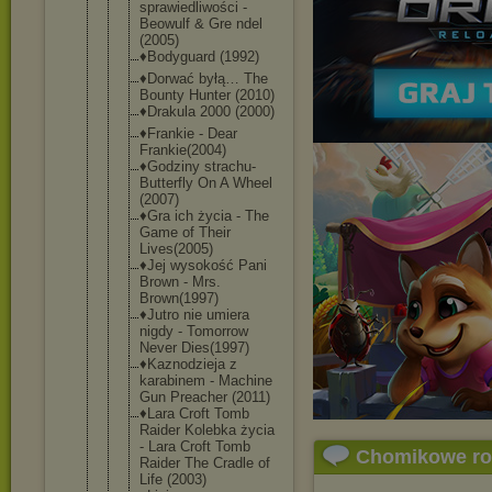
sprawiedliw
ości -
Beowulf & Gre ndel
(2005)
♦Bodyguard (1992)
♦Dorwać byłą… The
Bounty Hunter (2010)
♦Drakula 2000 (2000)
♦Frankie - Dear
Frankie(200
4)
♦Godziny strachu-
But
terfly On A Wheel
(2007)
♦Gra ich życia - The
Game of Their
Lives(2005)
♦Jej wysokość Pani
Brown - Mrs.
Brown(1997)
♦Jutro nie umiera
nigdy - Tomorrow
Never Dies(1997)
♦Kaznodziej
a z
karabinem - Machine
Gun Preacher (2011)
♦Lara Croft Tomb
Raider Kolebka życia
- Lara Croft Tomb
Chomikowe r
Raider The Cradle of
Life (2003)