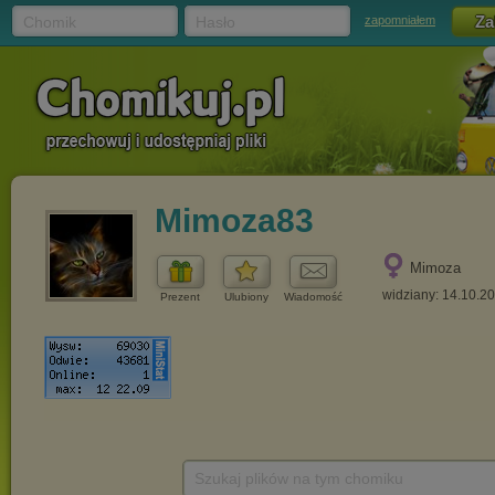
Chomik
Hasło
zapomniałem
Mimoza83
Mimoza
widziany: 14.10.2
Prezent
Ulubiony
Wiadomość
Szukaj plików na tym chomiku