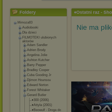
Foldery
♦Ostatni raz - Sho
Mimoza83
Nie ma pli
Audiobooki
Dla dzieci
FILMOTEKI ulubionych
aktorów
Adam Sandler
Adrien Brody
Angelina Jolie
Ashton Kutcher
Barry Pepper
Bradley Cooper
Cuba Gooding Jr
Djimon Hounsou
Edward Norton
Forest Whitaker
Gerard Butler
♦300 (2006)
♦Attyla (2001)
♦Beowulf - Droga do