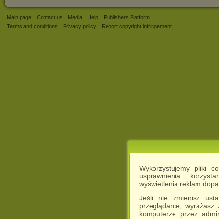
Main page
Contact us
Media
Help
Publishers Platform
Terms and conditions
Privacy policy
Report copyright infringement
Wykorzystujemy pliki c
usprawnienia korzyst
wyświetlenia reklam dop
Jeśli nie zmienisz ust
przeglądarce, wyrażasz
komputerze przez admin