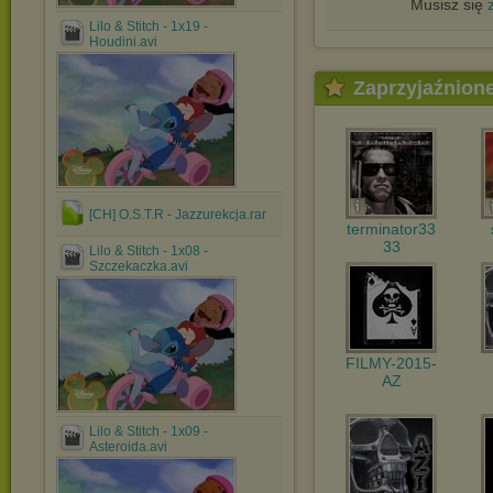
Musisz się
Lilo & Stitch - 1x19 -
Houdini.avi
Zaprzyjaźnion
[CH] O.S.T.R - Jazzurekcja.rar
terminator33
33
Lilo & Stitch - 1x08 -
Szczekaczka.avi
FILMY-2015-
AZ
Lilo & Stitch - 1x09 -
Asteroida.avi