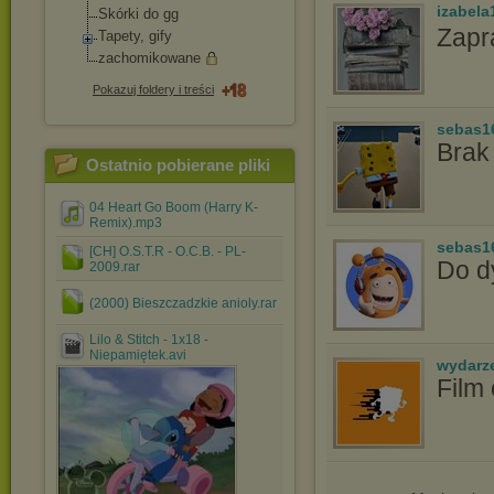
izabela
Skórki do gg
Zapr
Tapety, gify
zachomikowane
Pokazuj foldery i treści
sebas1
Brak
Ostatnio pobierane pliki
04 Heart Go Boom (Harry K-
Remix).mp3
sebas1
[CH] O.S.T.R - O.C.B. - PL-
Do d
2009.rar
(2000) Bieszczadzkie anioly.rar
Lilo & Stitch - 1x18 -
Niepamiętek.avi
wydarz
Film