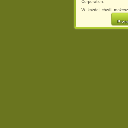
Corporation.
W każdej chwili możesz
cookies w swojej przeglą
w naszej Pol
Prze
http://chomikuj.pl/Polity
Jednocześnie informuje
może spowodować ogr
Chomikuj.pl.
W przypadku braku twojej
prosimy o opuszczenie se
Wykorzystanie plików c
(dostosowanie reklam do
działań marketingowych).
Wyrażenie sprzeciwu spo
będzie dopasowana do Tw
wyświetlona przypadkowo
Istnieje możliwość zmian
sposób uniemożliwiając
urządzeniu końcowym. M
dokonując odpowiednich
internetowej.
Pełną informację na 