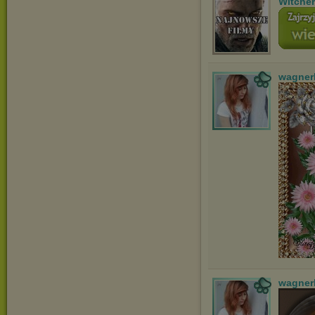
Witche
wagner
wagner