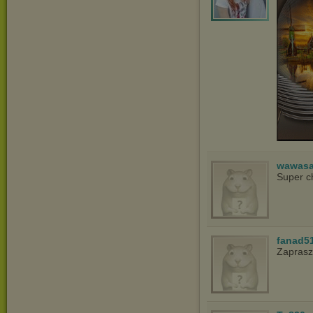
wawasa
Super c
fanad5
Zapras