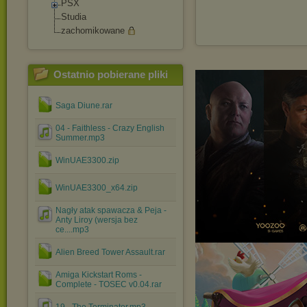
PSX
Studia
zachomikowane
Ostatnio pobierane pliki
Saga Diune.rar
04 - Faithless - Crazy English
Summer.mp3
WinUAE3300.zip
WinUAE3300_x64.zip
Nagły atak spawacza & Peja -
Anty Liroy (wersja bez
ce....mp3
Alien Breed Tower Assault.rar
Amiga Kickstart Roms -
Complete - TOSEC v0.04.rar