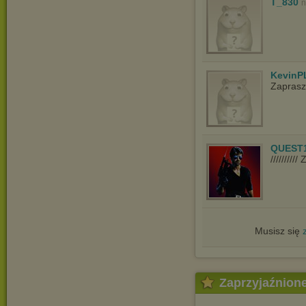
T_830
n
KevinP
Zapras
QUEST
////////
Musisz się
Zaprzyjaźnion