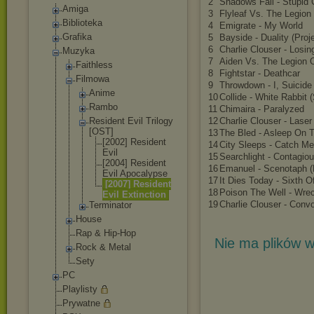
2
Shadows Fall - Stupid 
Amiga
3
Flyleaf Vs. The Legion
Biblioteka
4
Emigrate - My World
Grafika
5
Bayside - Duality (Proj
6
Charlie Clouser - Losin
Muzyka
7
Aiden Vs. The Legion 
Faithless
8
Fightstar - Deathcar
Filmowa
9
Throwdown - I, Suicide
Anime
10
Collide - White Rabbit
Rambo
11
Chimaira - Paralyzed
Resident Evil Trilogy
12
Charlie Clouser - Lase
[OST]
13
The Bled - Asleep On T
[2002] Resident
14
City Sleeps - Catch Me
Evil
15
Searchlight - Contagio
[2004] Resident
16
Emanuel - Scenotaph (
Evil Apocalyp
se
17
It Dies Today - Sixth O
[2007] Resident
18
Poison The Well - Wrec
Evil Extincti
on
19
Charlie Clouser - Conv
Terminator
House
Rap & Hip-Hop
Nie ma plików w
Rock & Metal
Sety
PC
Playlisty
Prywatne