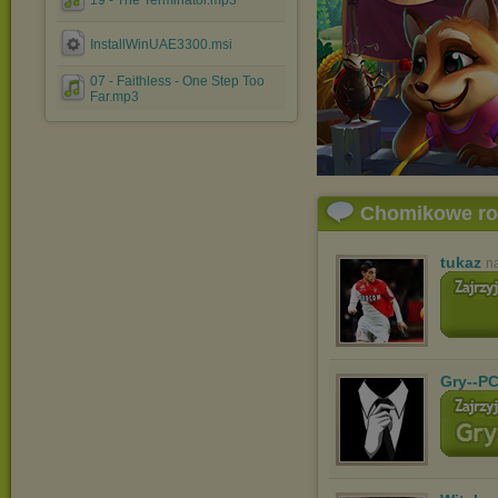
19 - The Terminator.mp3
InstallWinUAE3300.msi
07 - Faithless - One Step Too
Far.mp3
Chomikowe r
tukaz
n
Gry--PC