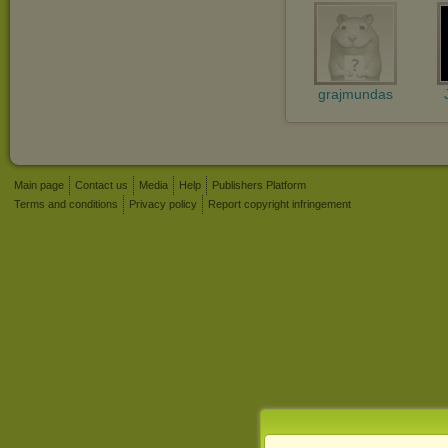
grajmundas
Main page
Contact us
Media
Help
Publishers Platform
Terms and conditions
Privacy policy
Report copyright infringement