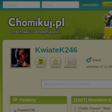
Chomik
Hasło
zapomniałem
KwiateK246
Kamil
widziany: 27.12.2
Prezent
Ulubiony
Wiadomość
Szukaj plików na tym chomiku
Foldery
[2007] Resident E
1
Charlie Clouser - Main T
KwiateK246