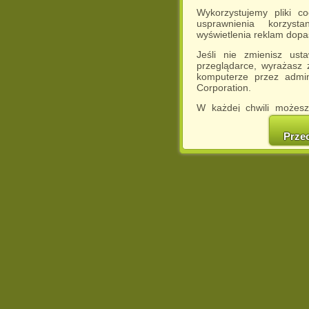
Wykorzystujemy pliki c
usprawnienia korzyst
wyświetlenia reklam dop
Jeśli nie zmienisz ust
przeglądarce, wyrażasz
komputerze przez admin
Corporation.
W każdej chwili możesz
cookies w swojej przeglą
w naszej Pol
Prze
http://chomikuj.pl/Polity
Jednocześnie informuje
może spowodować ogr
Chomikuj.pl.
W przypadku braku twojej
prosimy o opuszczenie se
Wykorzystanie plików c
(dostosowanie reklam do
działań marketingowych).
Wyrażenie sprzeciwu spo
będzie dopasowana do Tw
wyświetlona przypadkowo