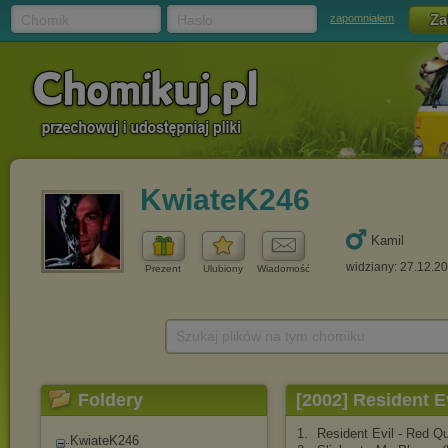
Chomik
Hasło
zapomniałem
KwiateK246
Kamil
widziany: 27.12.2
Prezent
Ulubiony
Wiadomość
Szukaj plików na tym chomiku
Foldery
[2002] Resident E
1.
Resident Evil - Red Q
KwiateK246