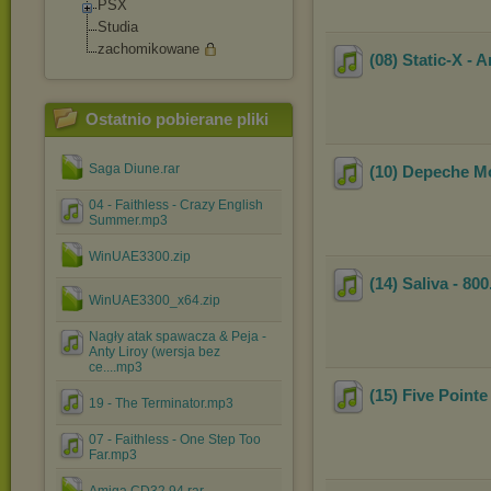
PSX
Studia
zachomikowane
(08) Static-X - 
Ostatnio pobierane pliki
Saga Diune.rar
(10) Depeche Mo
04 - Faithless - Crazy English
Summer.mp3
WinUAE3300.zip
(14) Saliva - 800
WinUAE3300_x64.zip
Nagły atak spawacza & Peja -
Anty Liroy (wersja bez
ce....mp3
(15) Five Pointe 
19 - The Terminator.mp3
07 - Faithless - One Step Too
Far.mp3