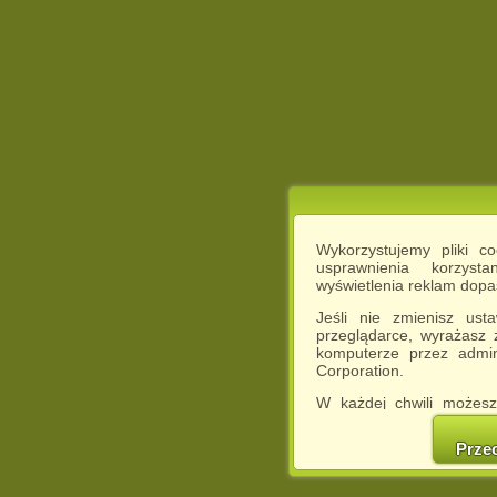
Wykorzystujemy pliki c
usprawnienia korzyst
wyświetlenia reklam dop
Jeśli nie zmienisz ust
przeglądarce, wyrażasz
komputerze przez admin
Corporation.
W każdej chwili możesz
cookies w swojej przeglą
w naszej Pol
Prze
http://chomikuj.pl/Polity
Jednocześnie informuje