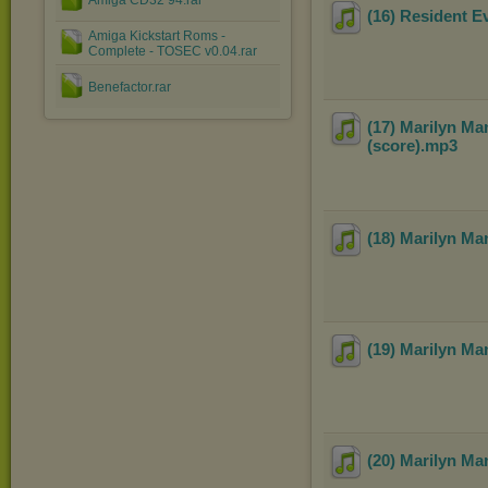
Amiga CD32 94.rar
(16) Resident E
Amiga Kickstart Roms -
Complete - TOSEC v0.04.rar
Benefactor.rar
(17) Marilyn Ma
(score)
.mp3
(18) Marilyn Ma
(19) Marilyn Ma
(20) Marilyn Ma