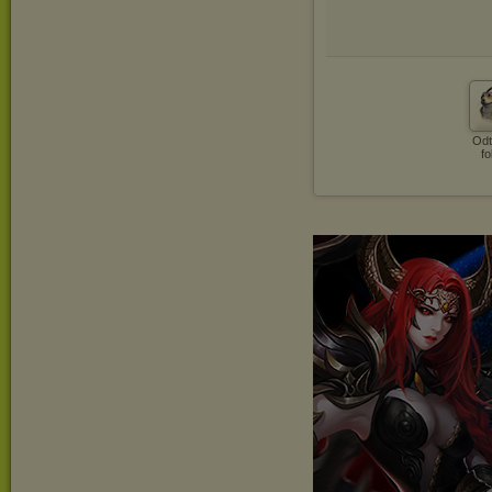
Odt
fo