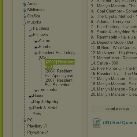
2.
Slipknot - My Plague 
Amiga
3.
Marilyn Manson - The 
Biblioteka
4.
Coal Chamber - Somet
Grafika
5.
The Crystal Method -
6.
Adema - Everyone
Muzyka
7.
Fear Factory - Invisi
Faithless
8.
Static-X - Anything Bu
Filmowa
9.
Rammstein - Halleluja
Anime
10.
Depeche Mode - Dirt
Rambo
11.
Ill Nino - What Comes
Resident Evil Trilogy
12.
Mudvayne - Dig (Every
[OST]
13.
Method Man - Release 
[2002] Resident
14.
Saliva - 800
Evil
15.
Five Pointe O - The Inf
[2004] Resident
16.
Resident Evil - The Um
Evil Apocalyp
se
17.
Marilyn Manson - Resi
[2007] Resident
18.
Marilyn Manson - Seiz
Evil Extincti
on
19.
Marilyn Manson - Reun
Terminator
20.
Marilyn Manson - Clea
House
Rap & Hip-Hop
Rock & Metal
sortuj według:
Sety
PC
(01) Red Queen
Playlisty
Prywatne