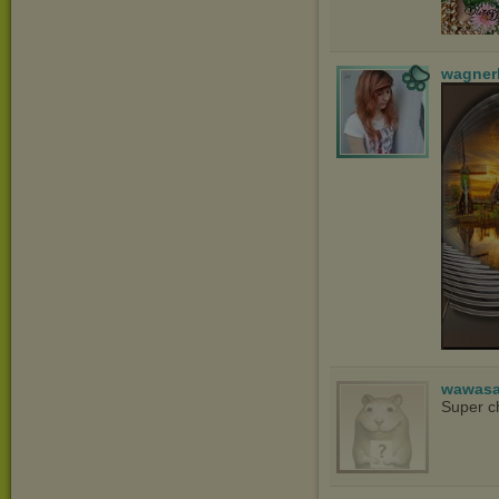
wagner
wawasa
Super c