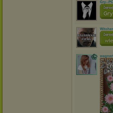
Gry--PC
Witche
wagner