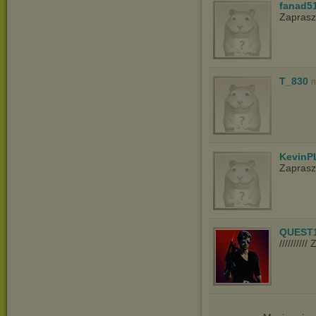
fanad5
Zapras
T_830
n
KevinP
Zapras
QUEST
////////