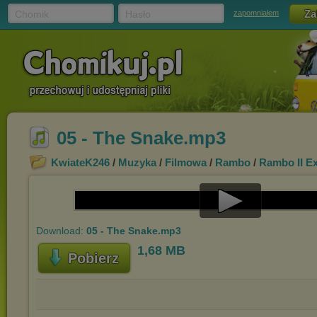
Chomik
Hasło
zapomniałem
05 - The Snake.mp3
KwiateK246
/
Muzyka
/
Filmowa
/
Rambo
/
Rambo II E
Play
Download:
05 - The Snake.mp3
Video
1,68 MB
Pobierz