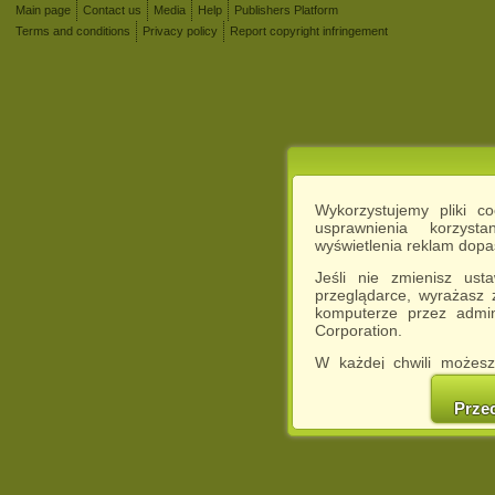
Main page
Contact us
Media
Help
Publishers Platform
Terms and conditions
Privacy policy
Report copyright infringement
Wykorzystujemy pliki c
usprawnienia korzyst
wyświetlenia reklam dop
Jeśli nie zmienisz ust
przeglądarce, wyrażasz
komputerze przez admin
Corporation.
W każdej chwili możesz
cookies w swojej przeglą
w naszej Pol
Prze
http://chomikuj.pl/Polity
Jednocześnie informuje
może spowodować ogr
Chomikuj.pl.