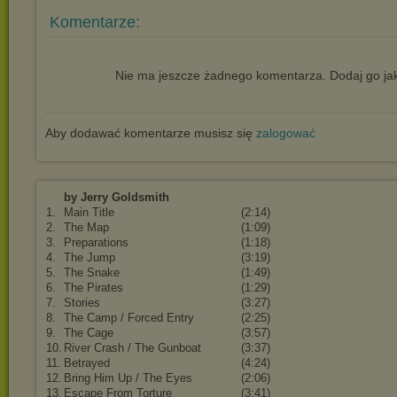
Komentarze:
Nie ma jeszcze żadnego komentarza. Dodaj go jak
Aby dodawać komentarze musisz się
zalogować
by Jerry Goldsmith
1.
Main Title
(2:14)
2.
The Map
(1:09)
3.
Preparations
(1:18)
4.
The Jump
(3:19)
5.
The Snake
(1:49)
6.
The Pirates
(1:29)
7.
Stories
(3:27)
8.
The Camp / Forced Entry
(2:25)
9.
The Cage
(3:57)
10.
River Crash / The Gunboat
(3:37)
11.
Betrayed
(4:24)
12.
Bring Him Up / The Eyes
(2:06)
13.
Escape From Torture
(3:41)