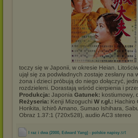
toczy się w Japonii, w okresie Heian. Litości
ujął się za podwładnych zostaje zesłany na
żona i dzieci próbują do niego dołączyć, jed
rozdzieleni. Dorastają wśród cierpienia i p
Produkcja:
Japonia
Gatunek:
kostiumowy, 
Reżyseria:
Kenji Mizoguchi
W r.gł.:
Hachiro 
Horikita, Ichirô Amano, Sumao Ishihara, Saburo
Obraz 1.37:1 (720x528), audio AC3 stereo
.srt
I raz i dwa (2000, Edward Yang) - polskie napisy