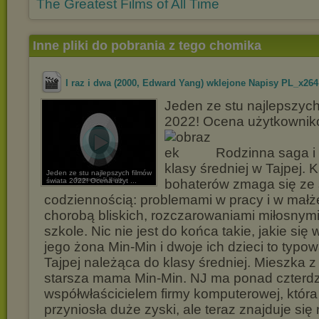
The Greatest Films of All Time
Inne pliki do pobrania z tego chomika
I raz i dwa (2000, Edward Yang) wklejone Napisy PL_x264
Jeden ze stu najlepszych
2022! Ocena użytkownikó
Rodzinna saga i 
klasy średniej w Tajpej. 
Jeden ze stu najlepszych filmów
świata 2022! Ocena użyt ...
bohaterów zmaga się ze
codziennością: problemami w pracy i w małż
chorobą bliskich, rozczarowaniami miłosnym
szkole. Nic nie jest do końca takie, jakie się 
jego żona Min-Min i dwoje ich dzieci to typow
Tajpej należąca do klasy średniej. Mieszka z
starsza mama Min-Min. NJ ma ponad czterdzieś
współwłaścicielem firmy komputerowej, która
przyniosła duże zyski, ale teraz znajduje się 