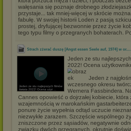
która porzuca męża i dzieci, i podczas bezc
wałęsania się poznaje drobnego złodziejasz
przystaje... tak mniej-więcej w skrócie można
fabułę. W swojej historii Loden z pasją szkicu
prostej, dryfującej bezwonnie przez życie kob
tego typu filmy o przegranych bohaterach. P
Strach zżerać duszę [Angst essen Seele auf, 1974] w or...
Jeden ze stu najlepszych
2022! Ocena użytkownikó
Jeden z najgłośn
wczesnego okresu twórc
Jeden ze stu najlepszych filmów
świata 2022! Ocena użyt ...
Wernera Fassbindera. N
Cannes opowieść o dojrzałej kobiecie, która
wzajemnością w marokańskim gastarbeiterze
ponure życie wypełnia odtąd uczucie niezna
niezwykłe zarazem. Szczęście wspólnego ży
zniszczone przez sąsiadów, negatywnie odn
związku dwóch przegranych, okrutnie doświ