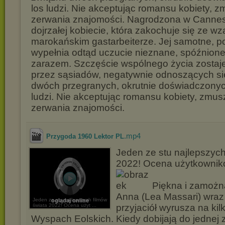
los ludzi. Nie akceptując romansu kobiety, z
zerwania znajomości. Nagrodzona w Canne
dojrzałej kobiecie, która zakochuje się ze w
marokańskim gastarbeiterze. Jej samotne, p
wypełnia odtąd uczucie nieznane, spóźnione
zarazem. Szczęście wspólnego życia zostaj
przez sąsiadów, negatywnie odnoszących si
dwóch przegranych, okrutnie doświadczonyc
ludzi. Nie akceptując romansu kobiety, zmus
zerwania znajomości.
.mp4
Przygoda 1960 Lektor PL
Jeden ze stu najlepszych
2022! Ocena użytkownikó
Piękna i zamoż
Anna (Lea Massari) wraz
Jeden ze stu najlepszych filmów
oglądaj online
świata 2022! Ocena użyt ...
przyjaciół wyrusza na kil
Wyspach Eolskich. Kiedy dobijają do jednej z