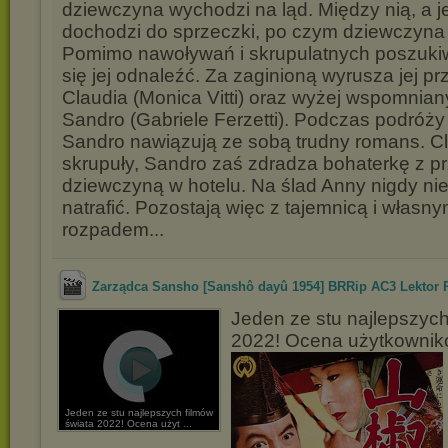
dziewczyna wychodzi na ląd. Między nią, a 
dochodzi do sprzeczki, po czym dziewczyna 
Pomimo nawoływań i skrupulatnych poszukiw
się jej odnaleźć. Za zaginioną wyrusza jej pr
Claudia (Monica Vitti) oraz wyżej wspomnia
Sandro (Gabriele Ferzetti). Podczas podróży 
Sandro nawiązują ze sobą trudny romans. C
skrupuły, Sandro zaś zdradza bohaterkę z 
dziewczyną w hotelu. Na ślad Anny nigdy nie
natrafić. Pozostają więc z tajemnicą i włas
rozpadem...
Zarządca Sansho [Sanshô dayû 1954] BRRip AC3 Lektor 
Jeden ze stu najlepszych
2022! Ocena użytkownikó
Jeden ze stu najlepszych filmów
świata 2022! Ocena użyt ...