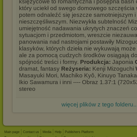
księżycowe to romantyczna i posępna baśń 
który uciekł od swego domowego szczęścia 
potem odnaleźć się jeszcze samotniejszym i
nieszczęśliwszym. Niezwykła subtelność Mi
umiejętność nadawania ukrytych znaczeń c
sytuacjom i przedmiotom, wreszcie niezauw
panowania nad nastrojami postawiły Mizogu
klasyków, których dzieła nie wykuwają może
ale za pomocą cudzych środków osiągają d
spójność treści i formy.
Produkcja:
Japonia
dramat, fantasy
Reżyseria:
Kenji Mizoguchi
Masayuki Mori, Machiko Kyô, Kinuyo Tanaka
Ikio Sawamura i inni ---- Obraz 1.37:1 (720x
stereo
więcej plików z tego folderu..
Main page
Contact us
Media
Help
Publishers Platform