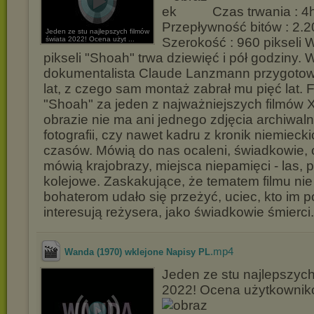
Czas trwania : 4
Przepływność bitów : 2.2
Jeden ze stu najlepszych filmów
świata 2022! Ocena użyt ...
Szerokość : 960 pikseli 
pikseli "Shoah" trwa dziewięć i pół godziny. 
dokumentalista Claude Lanzmann przygotow
lat, z czego sam montaż zabrał mu pięć lat.
"Shoah" za jeden z najważniejszych filmów 
obrazie nie ma ani jednego zdjęcia archiwal
fotografii, czy nawet kadru z kronik niemieck
czasów. Mówią do nas ocaleni, świadkowie, o
mówią krajobrazy, miejsca niepamięci - las, 
kolejowe. Zaskakujące, że tematem filmu nie j
bohaterom udało się przeżyć, uciec, kto im 
interesują reżysera, jako świadkowie śmierci.
.mp4
Wanda (1970) wklejone Napisy PL
Jeden ze stu najlepszych
2022! Ocena użytkownikó