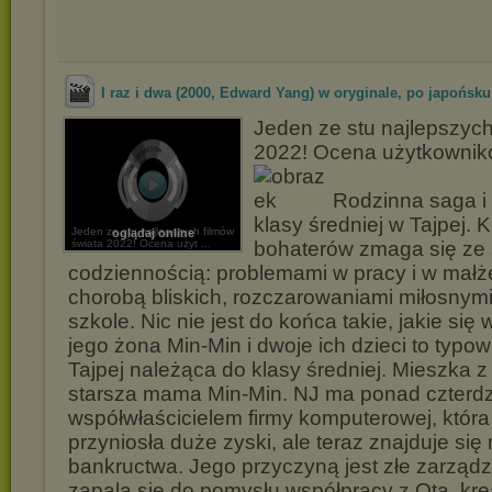
I raz i dwa (2000, Edward Yang) w oryginale, po japońsku
Jeden ze stu najlepszych
2022! Ocena użytkownikó
Rodzinna saga i 
klasy średniej w Tajpej. 
Jeden ze stu najlepszych filmów
oglądaj online
świata 2022! Ocena użyt ...
bohaterów zmaga się ze
codziennością: problemami w pracy i w małż
chorobą bliskich, rozczarowaniami miłosnym
szkole. Nic nie jest do końca takie, jakie się 
jego żona Min-Min i dwoje ich dzieci to typow
Tajpej należąca do klasy średniej. Mieszka z
starsza mama Min-Min. NJ ma ponad czterdzieś
współwłaścicielem firmy komputerowej, która
przyniosła duże zyski, ale teraz znajduje się 
bankructwa. Jego przyczyną jest złe zarządz
zapala się do pomysłu współpracy z Otą, k