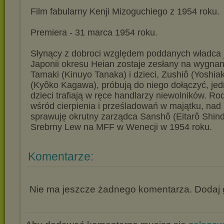
Film fabularny Kenji Mizoguchiego z 1954 roku.
Premiera - 31 marca 1954 roku.
Słynący z dobroci względem poddanych władca j
Japonii okresu Heian zostaje zesłany na wygnan
Tamaki (Kinuyo Tanaka) i dzieci, Zushiô (Yoshiak
(Kyôko Kagawa), próbują do niego dołączyć, je
dzieci trafiają w ręce handlarzy niewolników. R
wśród cierpienia i prześladowań w majątku, nad
sprawuję okrutny zarządca Sanshô (Eitarô Shind
Srebrny Lew na MFF w Wenecji w 1954 roku.
Komentarze:
Nie ma jeszcze żadnego komentarza. Dodaj g