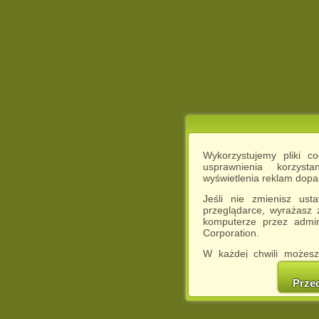
Wykorzystujemy pliki c
usprawnienia korzyst
wyświetlenia reklam dop
Jeśli nie zmienisz ust
przeglądarce, wyrażasz
komputerze przez admin
Corporation.
W każdej chwili możesz
cookies w swojej przeglą
w naszej Pol
Prze
http://chomikuj.pl/Polity
Jednocześnie informuje