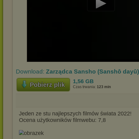
Play
Video
Download:
Zarządca Sansho (Sanshô dayû) 
1,56 GB
Pobierz plik
Czas trwania:
123 min
Jeden ze stu najlepszych filmów świata 2022!
Ocena użytkowników filmwebu: 7,8