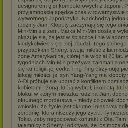
designerem gier komputerowych z Japonii. P
przyjemnością spędza czas w towarzystwie t
wytwornego Japończyka. Nadchodzą jednak 
rodziny Jian. Kłopoty zaczynają się tego dnia,
Min-Min się żeni. Matka Min-Min dostaje wyl
okazuje się, że jest w śpiączce i nie wiadomo
kiedykolwiek się z niej obudzi. Tego samego
przypadkiem Sherry, swoją miłość z lat młod
żonę Amerykanina, której nie widział 20 lat.
tygodniach Min-Min przeżywa załamanie ne
się ku religii, jej córka Ting-Ting otrzymują p
lekcję miłości, jej syn Yang-Yang ma kłopoty 
A-Di próbuje się uporać z konfliktem pomię
kobietami - żoną, którą wybrał, i kobietą, któr
bloku, w którym mieszka rodzina Jian, docho
okrutnego morderstwa - młody człowiek doc
wniosku, że życie jest okrutne i niesprawiedl
zbrodnię, która niszczy jego życie. Tymczas
Tokio, żeby negocjować kontrakt z Otą. Tam 
tajemnicy z Sherry i odkrywa, że los może d