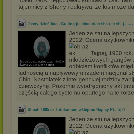
Tokio, żeby negocjować kontrakt z Otą. Tam 
tajemnicy z Sherry i odkrywa, że los może d
.av
Jasny dzień lata - Gu ling jie shao nian sha ren shi j...
Jeden ze stu najlepszych
2022! Ocena użytkownikó
Tajpej, 1960 rok.
młodzieżowych gangów s
Jeden ze stu najlepszych filmów
świata 2022! Ocena użyt ...
odbiciem konfliktów międ
ludnością a napływowym rządem nacjonalisty
Chin. Nastolatek z inteligenckiej rodziny zabi
dziewczynę. Pozornie wyodrębniony akt prz
częścią całego systemu opartego na terrorze
.mp4
Shoah 1985 cz.1 dokument wklejone Napisy PL
Jeden ze stu najlepszych
2022! Ocena użytkownikó