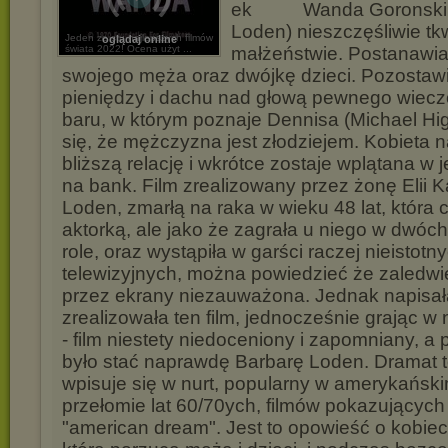
Wanda Goronski 
Loden) nieszczęśliwie tk
Jeden ze stu najlepszych filmów
oglądaj online
świata 2022! Ocena użyt ...
małżeństwie. Postanawia
swojego męża oraz dwójkę dzieci. Pozostaw
pieniędzy i dachu nad głową pewnego wiec
baru, w którym poznaje Dennisa (Michael Hi
się, że mężczyzna jest złodziejem. Kobieta 
bliższą relację i wkrótce zostaje wplątana w
na bank. Film zrealizowany przez żonę Elii 
Loden, zmarłą na raka w wieku 48 lat, która 
aktorką, ale jako że zagrała u niego w dwóc
role, oraz wystąpiła w garści raczej nieistotn
telewizyjnych, można powiedzieć że zaledw
przez ekrany niezauważona. Jednak napisała
zrealizowała ten film, jednocześnie grając w 
- film niestety niedoceniony i zapomniany, a
było stać naprawdę Barbarę Loden. Dramat 
wpisuje się w nurt, popularny w amerykański
przełomie lat 60/70ych, filmów pokazujących 
"american dream". Jest to opowieść o kobiec