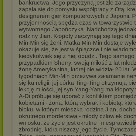
bankructwa. Jego przyczyną jest złe zarządz
zapala się do pomysłu współpracy z Otą, k
designerem gier komputerowych z Japonii. P
przyjemnością spędza czas w towarzystwie t
wytwornego Japończyka. Nadchodzą jednak 
rodziny Jian. Kłopoty zaczynają się tego dnia,
Min-Min się żeni. Matka Min-Min dostaje wyl
okazuje się, że jest w śpiączce i nie wiadomo
kiedykolwiek się z niej obudzi. Tego samego
przypadkiem Sherry, swoją miłość z lat młod
żonę Amerykanina, której nie widział 20 lat.
tygodniach Min-Min przeżywa załamanie ne
się ku religii, jej córka Ting-Ting otrzymują p
lekcję miłości, jej syn Yang-Yang ma kłopoty 
A-Di próbuje się uporać z konfliktem pomię
kobietami - żoną, którą wybrał, i kobietą, któr
bloku, w którym mieszka rodzina Jian, docho
okrutnego morderstwa - młody człowiek doc
wniosku, że życie jest okrutne i niesprawiedl
zbrodnię, która niszczy jego życie. Tymczas