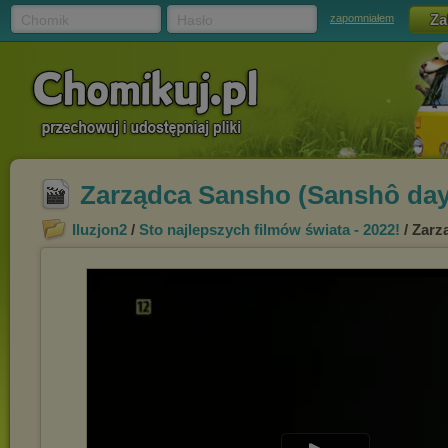
Chomik
Hasło
zapomniałem
Zarządca Sansho (Sanshô dayû
Iluzjon2
/
Sto najlepszych filmów świata - 2022!
/ Zarz