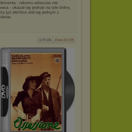
 Clémenta - nikomu wówczas nie
wca - okazał się jednak na tyle dobry,
y już wkrótce stał się jednym z
olenie.
0,79 GB
8 kwi 23 0:35