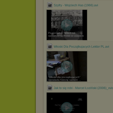
Szyfry - Wojciech Has (1966).avi
Po ponad 20 latach od
opuszczenia Polski w czasie ro
...
Włoski Dla Początkujacych Lektor PL.avi
"Włoski dla początkujących"
opowiada historię samotn ...
Jak to się robi - Marcel Łoziński (2006)_xvi