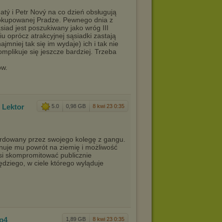
hatý i Petr Nový na co dzień obsługują
 okupowanej Pradze. Pewnego dnia z
siad jest poszukiwany jako wróg III
u oprócz atrakcyjnej sąsiadki zastają
niej tak się im wydaje) ich i tak nie
omplikuje się jeszcze bardziej. Trzeba
ów.
 Lekt
or
5.0
0,98 GB
8 kwi 23 0:35
rdowany przez swojego kolegę z gangu.
onuje mu powrót na ziemię i możliwość
i skompromitować publicznie
ędziego, w ciele którego wyląduje
p4
1,89 GB
8 kwi 23 0:35