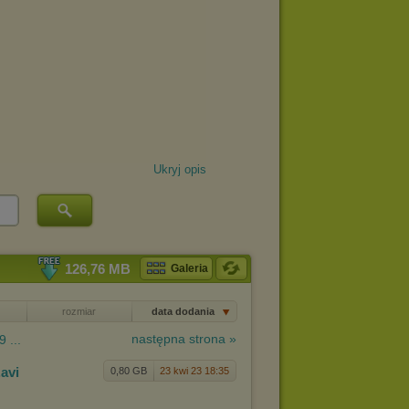
Ukryj opis
126,76 MB
Galeria
rozmiar
data dodania
następna strona »
9 ...
.avi
0,80 GB
23 kwi 23 18:35