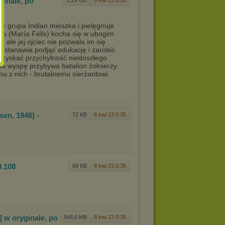
ginal
e, po
1,29 GB
8 kwi 23 0:35
e grupa Indian mieszka i pielęgnuje
via (María Félix) kocha się w ubogim
 ale jej ojciec nie pozwala im się
ostanawia podjąć edukację i zarobić
y zyskać przychylność niedoszłego
a wyspę przybywa batalion żołnierzy.
 z nich - brutalnemu sierżantowi.
nsen,
1946) -
72 KB
8 kwi 23 0:35
9.108
89 KB
8 kwi 23 0:35
] w o
ryginale, po
546,6 MB
8 kwi 23 0:35