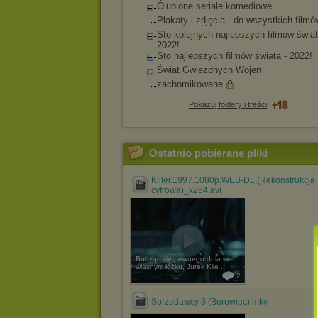
Ólubione seriale komediowe
Plakaty i zdjęcia - do wszystkich filmó
Sto kolejnych najlepszych filmów świat
2022!
Sto najlepszych filmów świata - 2022!
Świat Gwiezdnych Wojen
zachomikowane
Pokazuj foldery i treści
Ostatnio pobierane pliki
Killer.1997.1080p.WEB-DL.(Rekonstrukcja
cyfrowa)_x264.avi
Budząc się pewnego dnia we
własnym łóżku, Jurek Kile ...
2
Sprzedawcy 3 (Borowiec).mkv