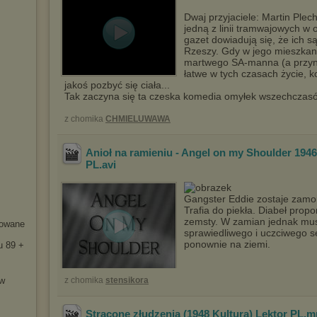
Dwaj przyjaciele: Martin Plec
jedną z linii tramwajowych w
gazet dowiadują się, że ich są
Rzeszy. Gdy w jego mieszkani
martwego SA-manna (a przynajm
łatwe w tych czasach życie, k
jakoś pozbyć się ciała...
Tak zaczyna się ta czeska komedia omyłek wszechczas
z chomika
CHMIELUWAWA
Anioł na ramieniu - Angel on my Shoulder 1946
PL
.avi
Gangster Eddie zostaje zamo
Trafia do piekła. Diabeł prop
zemsty. W zamian jednak mus
rowane
sprawiedliwego i uczciwego s
ponownie na ziemi.
u 89 +
ów
z chomika
stensikora
Stracone złudzenia (1948 Kultura) Lektor PL
.m