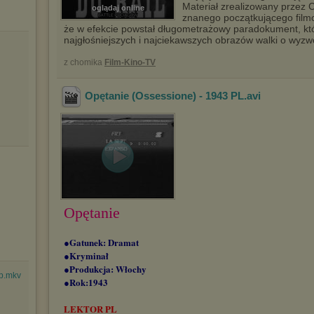
Materiał zrealizowany przez
oglądaj online
znanego początkującego filmo
że w efekcie powstał długometrażowy paradokument, któr
najgłośniejszych i najciekawszych obrazów walki o wyzw
z chomika
Film-Kino-TV
Opętanie (Ossessione) - 1943 PL
.avi
Opętanie
●Gatunek: Dramat
●Kryminał
●Produkcja: Włochy
p.mkv
●Rok:1943
LEKTOR PL