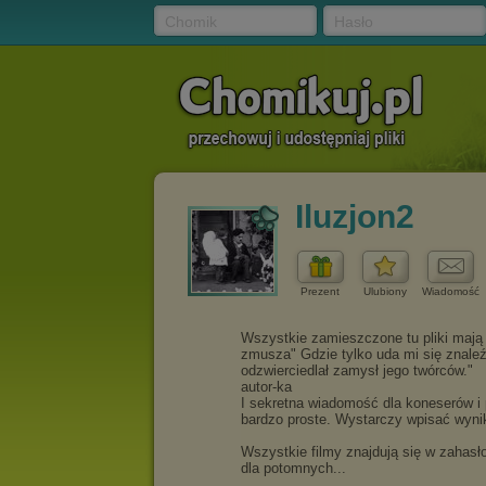
Chomik
Hasło
Iluzjon2
Prezent
Ulubiony
Wiadomość