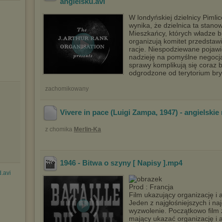
angielsku
.avi
W londyńskiej dzielnicy Pimlic
wynika, że dzielnica ta stanow
Mieszkańcy, których władze b
organizują komitet przedstawi
racje. Niespodziewane pojawi
nadzieję na pomyślne negocja
sprawy komplikują się coraz b
odgrodzone od terytorium bry
zachomikowany
Vivere in pace (Luigi Zampa, 1947) - angielskie
z chomika
Merlin-Ka
1946 - Bitwa o szyny [ Napisy ]
.mp4
d.avi
Prod : Francja
Film ukazujący organizację i 
Jeden z najgłośniejszych i n
wyzwolenie. Początkowo film 
mający ukazać organizację i a