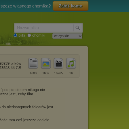
eszcze własnego chomika?
Załóż konto
Nazwa pliku
pliki
chomiki
20739
plików
23548,44
GB
1600
1687
16765
26