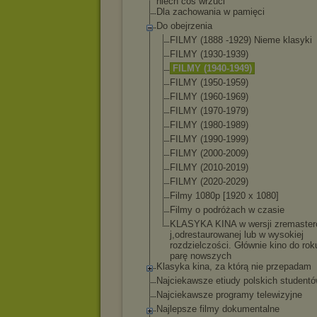
niech coś wrzuci
Dla zachowania w pamięci
Do obejrzenia
FILMY (1888 -1929) Nieme klasyki
FILMY (1930-1939)
FILMY (1940-1949)
FILMY (1950-1959)
FILMY (1960-1969)
FILMY (1970-1979)
FILMY (1980-1989)
FILMY (1990-1999)
FILMY (2000-2009)
FILMY (2010-2019)
FILMY (2020-2029)
Filmy 1080p [1920 x 1080]
Filmy o podróżach w czasie
KLASYKA KINA w wersji zremaste
j,odrestaurowa
nej lub w wysokiej
rozdzielczości
. Głównie kino do rok
parę nowszych
Klasyka kina, za którą nie przepadam
Najciekawsze etiudy polskich student
Najciekawsze programy telewizyjne
Najlepsze filmy dokumentalne