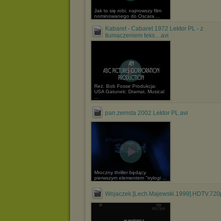
Jak to się robi, najnowszy film
nominowanego do Oscara ...
Kabaret - Cabaret 1972 Lektor PL - z
tłumaczeniem teks....avi
Reż. Bob Fosse Produkcja:
USA Gatunek: Dramat, Musical
...
pan.zemsta 2002 Lektor PL.avi
Mroczny thriller będący
pierwszym elementem "trylogi ...
Wojaczek.[Lech.Majewski.1999].HDTV.720