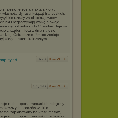
o znalezione zostają akta z których
i własność dynastii książąt francuskich.
rytyjskie uznały za obcokrajowców,
cielski i rozpoczynają walkę o swoje
enie się potomka rodu Charolais daje im
cje z rządem, lecz z dnia na dzień
ardziej. Ostatecznie Pimlico zostaje
tyjskiego drutem kolczastym.
 na
pisy
.srt
82 KB
8 kwi 23 0:35
370,7 MB
8 kwi 23 0:35
akcje ruchu oporu francuskich kolejarzy.
ajciekawszych obrazów walki o
został zaplanowany na krótki metraż,
kcje ruchu oporu francuskich kolejarzy.