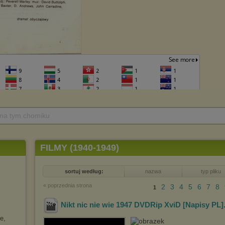
 na tym chomiku
FILMY (1940-1949)
sortuj według:
nazwa
typ pliku
« poprzednia strona
2
3
4
5
6
7
8
1
Nikt nic nie wie 1947 DVDRip XviD [Napisy PL]
e,