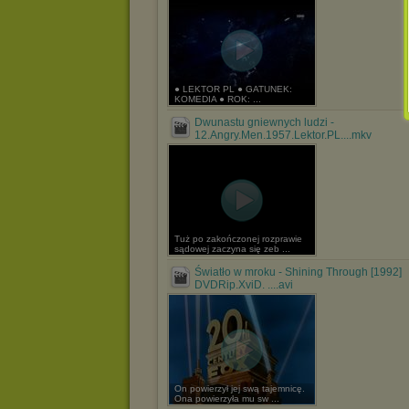
● LEKTOR PL ● GATUNEK:
KOMEDIA ● ROK: ...
Dwunastu gniewnych ludzi -
12.Angry.Men.1957.Lektor.PL....mkv
Tuż po zakończonej rozprawie
sądowej zaczyna się zeb ...
Światło w mroku - Shining Through [1992]
DVDRip.XviD. ....avi
On powierzył jej swą tajemnicę.
Ona powierzyła mu sw ...