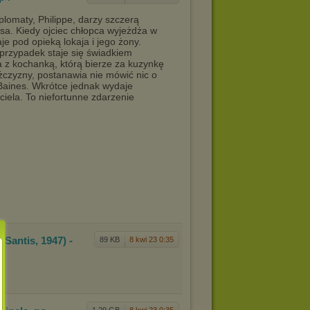
yplomaty, Philippe, darzy szczerą
a. Kiedy ojciec chłopca wyjeżdża w
e pod opieką lokaja i jego żony.
przypadek staje się świadkiem
 z kochanką, którą bierze za kuzynkę
zyzny, postanawia nie mówić nic o
Baines. Wkrótce jednak wydaje
iela. To niefortunne zdarzenie
e San
tis, 1947) -
89 KB
8 kwi 23 0:35