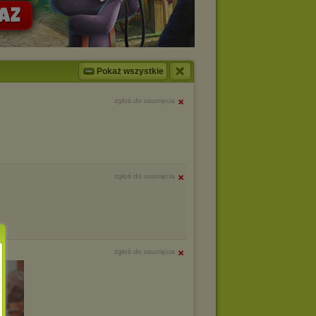
Pokaż wszystkie
zgłoś do usunięcia
zgłoś do usunięcia
zgłoś do usunięcia