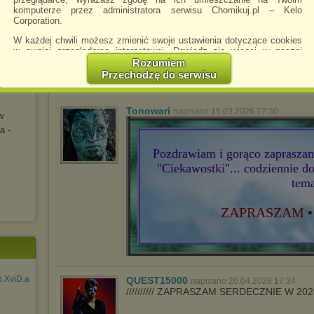
komputerze przez administratora serwisu Chomikuj.pl – Kelo
Corporation.
W każdej chwili możesz zmienić swoje ustawienia dotyczące cookies
w swojej przeglądarce internetowej. Dowiedz się więcej w naszej
ów
Polityce Prywatności -
http://chomikuj.pl/PolitykaPrywatnosci.aspx
.
Rozumiem
Przechodzę do serwisu
Jednocześnie informujemy że zmiana ustawień przeglądarki może
spowodować ograniczenie korzystania ze strony Chomikuj.pl.
Tonowari
W przypadku braku twojej zgody na akceptację cookies niestety
napisano 15.03.2026 17:30
w
prosimy o opuszczenie serwisu chomikuj.pl.
a -
Wykorzystanie plików cookies
przez
Zaufanych Partnerów
Pozdrawiam i gorąco zaprasza
(dostosowanie reklam do Twoich potrzeb, analiza skuteczności działań
marketingowych).
"Ciekawostki"... codziennie d
tema
Wyrażenie sprzeciwu spowoduje, że wyświetlana Ci reklama nie
będzie dopasowana do Twoich preferencji, a będzie to reklama
wyświetlona przypadkowo.
ZAPRASZAM •
Istnieje możliwość zmiany ustawień przeglądarki internetowej w
sposób uniemożliwiający przechowywanie plików cookies na
urządzeniu końcowym. Można również usunąć pliki cookies,
dokonując odpowiednich zmian w ustawieniach przeglądarki
internetowej.
.XviD.avi
QUEST15000
napisano 20.04.2026 17:34
Pełną informację na ten temat znajdziesz pod adresem
////////// ZAPRASZAM SERDECZNIE W 2026////
http://chomikuj.pl/PolitykaPrywatnosci.aspx
.