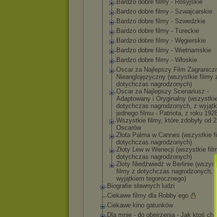
Bardzo dobre filmy - Rosyjskie
Bardzo dobre filmy - Szwajcarskie
Bardzo dobre filmy - Szwedzkie
Bardzo dobre filmy - Tureckie
Bardzo dobre filmy - Węgierskie
Bardzo dobre filmy - Wietnamskie
Bardzo dobre filmy - Włoskie
Oscar za Najlepszy Film Zagraniczn
Nieanglojęzycz
ny (wszystkie filmy 
dotychczas nagrodzonych)
Oscar za Najlepszy Scenariusz -
Adaptowany i Oryginalny (wszystki
dotychczas nagrodzonych, z wyjąt
jednego filmu - Patriota, z roku 192
Wszystkie filmy, które zdobyły od 2
Oscarów
Złota Palma w Cannes (wszystkie f
dotychczas nagrodzonych)
Złoty Lew w Wenecji (wszystkie fil
dotychczas nagrodzonych)
Złoty Niedźwiedź w Berlinie (wszyst
filmy z dotychczas nagrodzonych, 
wyjątkiem tegorocznego)
Biografie sławnych ludzi
Ciekawe filmy dla Robby`ego
Ciekawe kino gatunków
Dla mnie - do obejrzenia - Jak ktoś chc