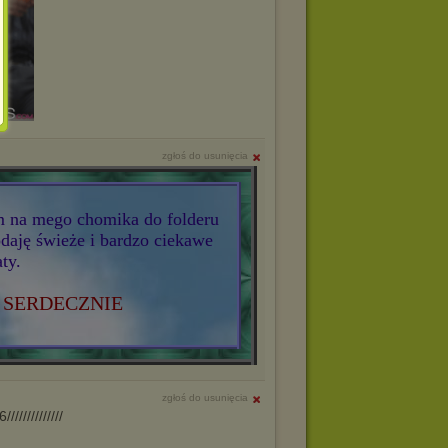
zgłoś do usunięcia
m na mego chomika do folderu
odaję świeże i bardzo ciekawe
ty.
 SERDECZNIE
zgłoś do usunięcia
//////////