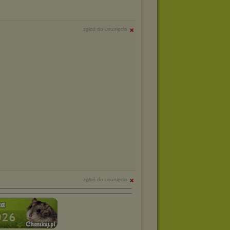
zgłoś do usunięcia
zgłoś do usunięcia