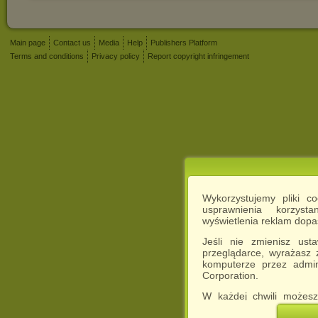
Main page
Contact us
Media
Help
Publishers Platform
Terms and conditions
Privacy policy
Report copyright infringement
Wykorzystujemy pliki c
usprawnienia korzyst
wyświetlenia reklam dop
Jeśli nie zmienisz ust
przeglądarce, wyrażasz
komputerze przez admin
Corporation.
W każdej chwili możesz
cookies w swojej przeglą