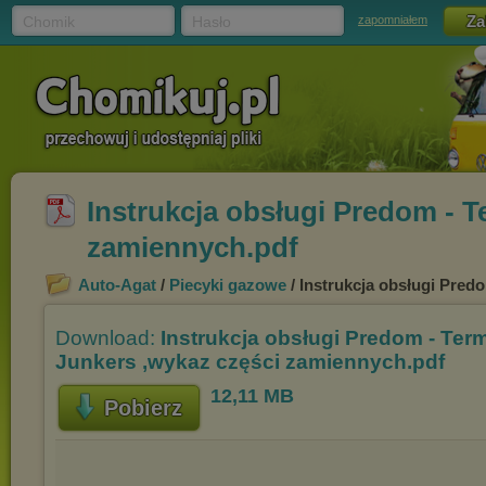
Chomik
Hasło
zapomniałem
Instrukcja obsługi Predom - T
zamiennych.pdf
Auto-Agat
/
Piecyki gazowe
/ Instrukcja obsługi Pred
Download:
Instrukcja obsługi Predom - Term
Junkers ,wykaz części zamiennych.pdf
12,11 MB
Pobierz