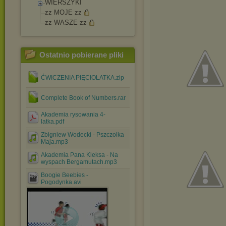
WIERSZYKI
zz MOJE zz
zz WASZE zz
Ostatnio pobierane pliki
ĆWICZENIA PIĘCIOLATKA.zip
Complete Book of Numbers.rar
Akademia rysowania 4-
latka.pdf
Zbigniew Wodecki - Pszczolka
Maja.mp3
Akademia Pana Kleksa - Na
wyspach Bergamutach.mp3
Boogie Beebies -
Pogodynka.avi