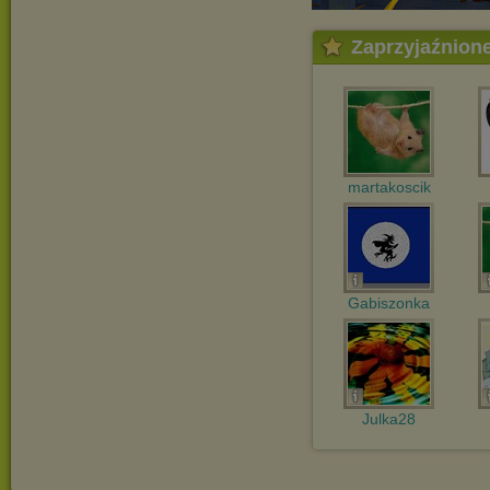
Zaprzyjaźnion
martakoscik
Gabiszonka
Julka28