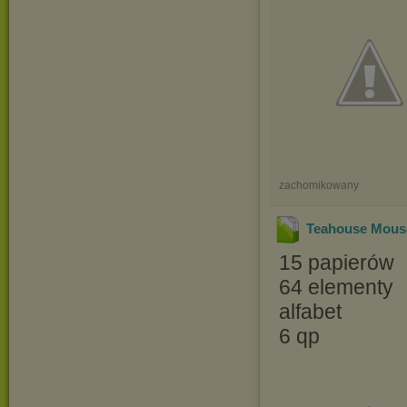
zachomikowany
Teahouse Mouse 
15 papierów
64 elementy
alfabet
6 qp