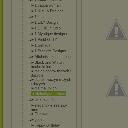
►1 Jaguarwoman
►1 KIMLA Designs
►1 Lilas
►1 LILY Design
►1 LORIE Studio
►1 Mystique designs
►1 PinkLOTTY
►1 Sekada
►1 Starlight Designs
►Alfabety ozdobne png
►Black and White i
trochę koloru
►dla chlopcow malych i
duzych
►dla dziewczyn małych
i dużych
►dla malutkich
►dziecięce kolaże
►dziki zachód
►eleganckie zestawy
mini
►Filmowe
►gothic
►Happy Birthday