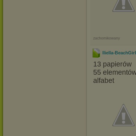
zachomikowany
lliella-BeachGir
13 papierów
55 elementó
alfabet