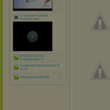
Czardziejskie Święta
Franklina.mpg
Królik Bystrzak Dla
Przedszkolaka.7z
Łamigłówki Mądrej Sówki 6-8
lat.rar
Nauka pisania liter.zip