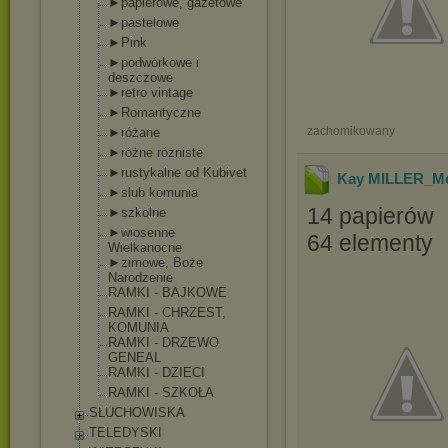
►papierowe, gazetowe
►pastelowe
►Pink
►podwórkowe i
deszczowe
►retro vintage
►Romantyczne
zachomikowany
►różane
►różne różniste
►rustykalne od Kubivet
Kay MILLER_Me
►slub komunia
14 papierów
►szkolne
►wiosenne
64 elementy
Wielkanocne
►zimowe, Boże
Narodzenie
RAMKI - BAJKOWE
RAMKI - CHRZEST,
KOMUNIA
RAMKI - DRZEWO
GENEAL
RAMKI - DZIECI
RAMKI - SZKOŁA
SŁUCHOWISKA
TELEDYSKI