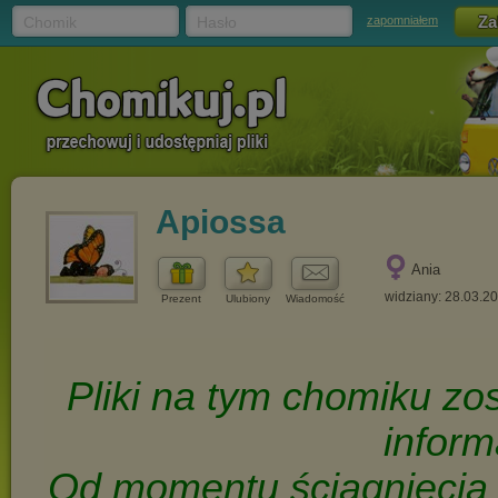
Chomik
Hasło
zapomniałem
Apiossa
Ania
widziany: 28.03.2
Prezent
Ulubiony
Wiadomość