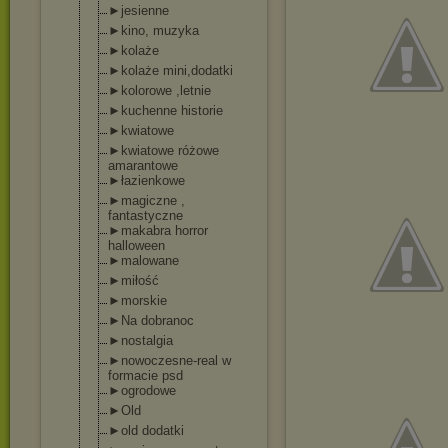
►jesienne
►kino, muzyka
►kolaże
►kolaże mini,dodatki
►kolorowe ,letnie
►kuchenne historie
►kwiatowe
►kwiatowe różowe
amarantowe
►łazienkowe
►magiczne ,
fantastyczne
►makabra horror
halloween
►malowane
►miłość
►morskie
►Na dobranoc
►nostalgia
►nowoczesne-re
al w
formacie psd
►ogrodowe
►Old
►old dodatki