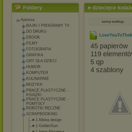
Foldery
►dziecięce kolaż
Apiossa
sortuj według:
BAJKI I PROGRAMY TV
DO DRUKU
LoveYouToThe
EBOOK
FILMY
45 papierów
FOTOGRAFIA
119 element
GRAFIKA
5 qp
GRY DLA DZIECI
HUMOR
4 szablony
KOMPUTER
KULINARNIE
MUZYKA
PRACE PLASTYCZNE -
KSIĄŻKI
PRACE PLASTYCZNE -
POMYSŁY
ROBÓTKI RĘCZNE
SCRAPBOOKING
►1 Albina design
►1 GoldenSun
►1 Irene Alexeeva