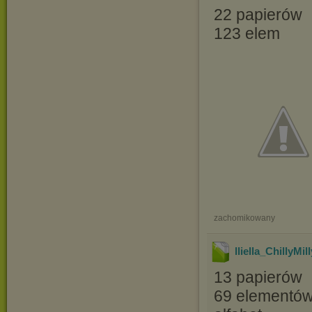
22 papierów
123 elem
zachomikowany
lliella_ChillyMil
13 papierów
69 elementó