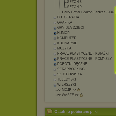
SEZON 8
SEZON 9
Harry Potter i Zakon Feniksa (2007)
FOTOGRAFIA
GRAFIKA
GRY DLA DZIECI
HUMOR
KOMPUTER
KULINARNIE
MUZYKA
PRACE PLASTYCZNE - KSIĄŻKI
PRACE PLASTYCZNE - POMYSŁY
ROBÓTKI RĘCZNE
SCRAPBOOKING
SŁUCHOWISKA
TELEDYSKI
WIERSZYKI
zz MOJE zz
zz WASZE zz
Ostatnio pobierane pliki