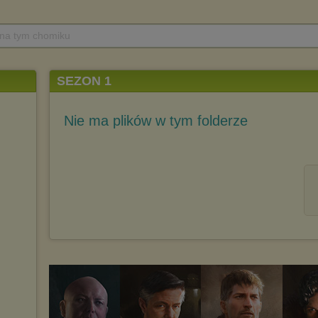
 na tym chomiku
SEZON 1
Nie ma plików w tym folderze