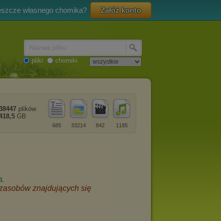
eszcze własnego chomika?
Załóż konto
Nazwa pliku
pliki
chomiki
38447
plików
418,5
GB
685
33214
842
1185