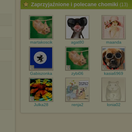
Zaprzyjaźnione i polecane chomiki
(13)
Istnieje możliwość zmiany ustawień przeglądarki internetowej w
sposób uniemożliwiający przechowywanie plików cookies na
urządzeniu końcowym. Można również usunąć pliki cookies,
dokonując odpowiednich zmian w ustawieniach przeglądarki
internetowej.
Pełną informację na ten temat znajdziesz pod adresem
http://chomikuj.pl/PolitykaPrywatnosci.aspx
.
martakoscik
agat80
maanda
Gabiszonka
zybi06
kasia6969
Julka28
renja2
lonia02