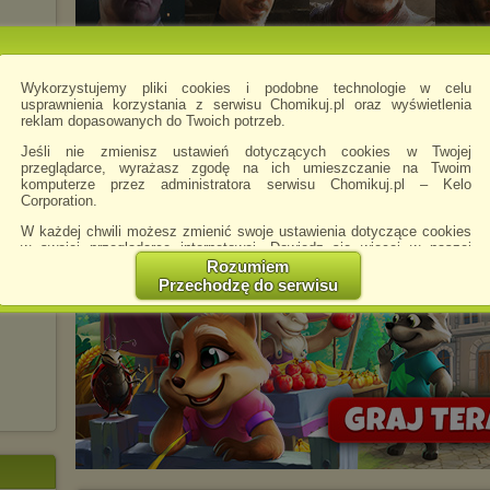
Wykorzystujemy pliki cookies i podobne technologie w celu
usprawnienia korzystania z serwisu Chomikuj.pl oraz wyświetlenia
reklam dopasowanych do Twoich potrzeb.
Jeśli nie zmienisz ustawień dotyczących cookies w Twojej
przeglądarce, wyrażasz zgodę na ich umieszczanie na Twoim
komputerze przez administratora serwisu Chomikuj.pl – Kelo
Corporation.
W każdej chwili możesz zmienić swoje ustawienia dotyczące cookies
w swojej przeglądarce internetowej. Dowiedz się więcej w naszej
Polityce Prywatności -
http://chomikuj.pl/PolitykaPrywatnosci.aspx
.
Rozumiem
Przechodzę do serwisu
Jednocześnie informujemy że zmiana ustawień przeglądarki może
spowodować ograniczenie korzystania ze strony Chomikuj.pl.
W przypadku braku twojej zgody na akceptację cookies niestety
prosimy o opuszczenie serwisu chomikuj.pl.
Wykorzystanie plików cookies
przez
Zaufanych Partnerów
(dostosowanie reklam do Twoich potrzeb, analiza skuteczności działań
marketingowych).
Wyrażenie sprzeciwu spowoduje, że wyświetlana Ci reklama nie
będzie dopasowana do Twoich preferencji, a będzie to reklama
wyświetlona przypadkowo.