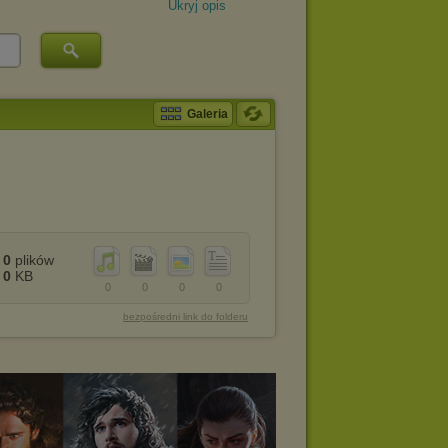
Ukryj opis
Galeria
0
plików
0
KB
0
0
0
0
bezpośredni link do folderu