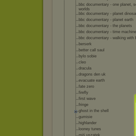
bbc documentary - one planet, 
worlds
bbc documentary - planet dinosa
bbc documentary - planet earth
bbc documentary - the planets
bbc documentary - time machin
bbc documentary - walking with 
berserk
better call saul
bylo sobie
cleo
dracula
dragons den uk
evacuate earth
fate zero
firefly
first wave
fringe
ghost in the shell
gumisie
highlander
looney tunes
miś uszatek