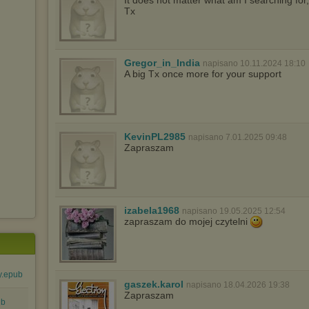
It does not matter what am I searching for
Tx
Gregor_in_India
napisano 10.11.2024 18:10
A big Tx once more for your support
KevinPL2985
napisano 7.01.2025 09:48
Zapraszam
izabela1968
napisano 19.05.2025 12:54
zapraszam do mojej czytelni
y.epub
gaszek.karol
napisano 18.04.2026 19:38
Zapraszam
ub