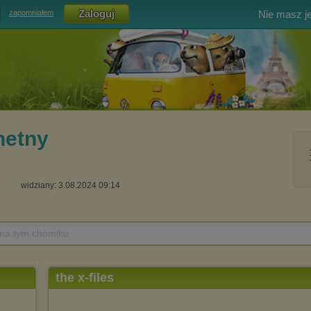
Nie masz j
zapomniałem
hetny
widziany: 3.08.2024 09:14
 na tym chomiku
the x-files