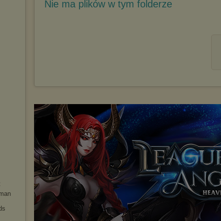
Nie ma plików w tym folderze
t
uman
ds