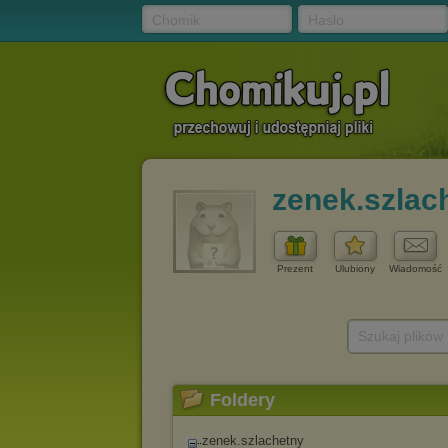
Chomik
Hasło
zenek.szlac
Prezent
Ulubiony
Wiadomość
Szukaj plików
Foldery
zenek.szlachetny