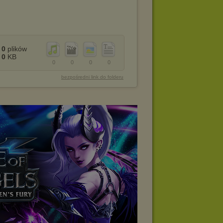
0
plików
0
KB
0
0
0
0
bezpośredni link do folderu