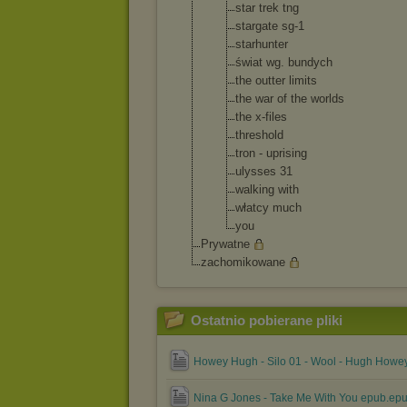
star trek tng
stargate sg-1
starhunter
świat wg. bundych
the outter limits
the war of the worlds
the x-files
threshold
tron - uprising
ulysses 31
walking with
włatcy much
you
Prywatne
zachomikowane
Ostatnio pobierane pliki
Howey Hugh - Silo 01 - Wool - Hugh Howe
Nina G Jones - Take Me With You epub.ep