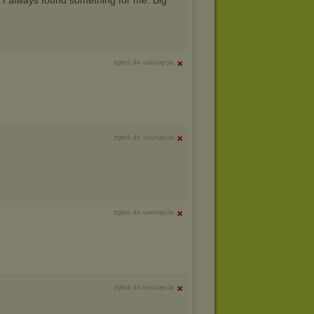
, I always found something for me. Big
zgłoś do usunięcia
zgłoś do usunięcia
zgłoś do usunięcia
zgłoś do usunięcia