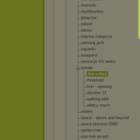
muminki
mythbusters
preacher
reboot
reksio
rodzina zatepcza
samuraj jack
sąsiedzi
seaquest
sensacje XX wieku
seriale
the x-files
threshol
d
tron - uprising
ulysses 31
walking with
włatcy much
sliders
space - above and beyond
space precinct 2040
spider-man
star trek picard