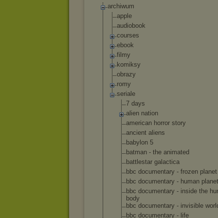
archiwum
apple
audiobook
courses
ebook
filmy
komiksy
obrazy
romy
seriale
7 days
alien nation
american horror story
ancient aliens
babylon 5
batman - the animated
battlestar galactica
bbc documentary - frozen planet
bbc documentary - human plane
bbc documentary - inside the h
body
bbc documentary - invisible worl
bbc documentary - life