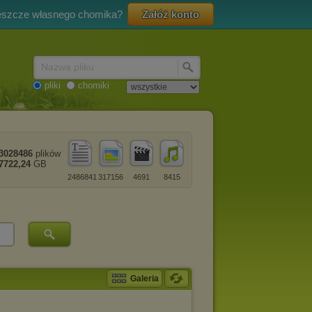
eszcze własnego chomika?
Załóż konto
Nazwa pliku
pliki
chomiki
3028486
plików
7722,24
GB
2486841
317156
4691
8415
Galeria