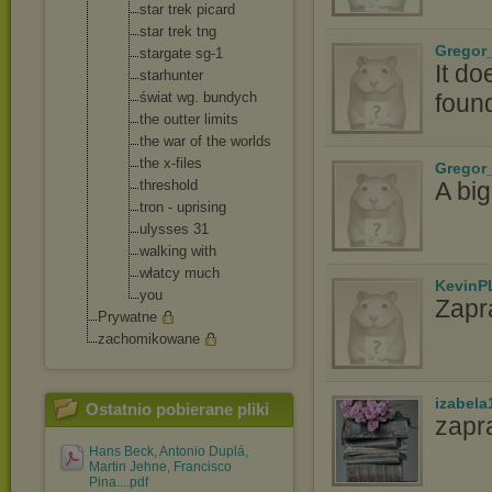
star trek picard
star trek tng
Gregor_
stargate sg-1
It do
starhunter
świat wg. bundych
foun
the outter limits
the war of the worlds
the x-files
Gregor_
threshold
A bi
tron - uprising
ulysses 31
walking with
włatcy much
KevinP
you
Zapr
Prywatne
zachomikowane
izabela
Ostatnio pobierane pliki
zapr
Hans Beck, Antonio Duplá,
Martin Jehne, Francisco
Pina....pdf