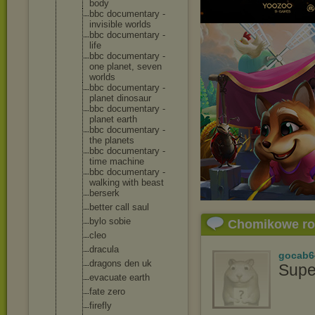
body
bbc documentary -
invisible worlds
bbc documentary -
life
bbc documentary -
one planet, seven
worlds
bbc documentary -
planet dinosaur
bbc documentary -
planet earth
bbc documentary -
the planets
bbc documentary -
time machine
bbc documentary -
walking with beast
berserk
better call saul
bylo sobie
Chomikowe r
cleo
dracula
gocab6
dragons den uk
Supe
evacuate earth
fate zero
firefly