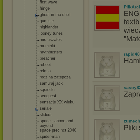
first wave
PlikAr
fringe
ENG:
ghost in the shell
text
gumisie
highlander
wiec
looney tunes
"Mat
miś uszatek
muminki
mythbusters
rapid48
preacher
Hamle
reboot
reksio
rodzina zatepcza
samuraj jack
sasoy8
sąsiedzi
Zapr
seaquest
sensacje XX wieku
seriale
sliders
space - above and
zumec
beyond
Plik
space precinct 2040
spider-man