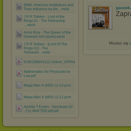
8690. American Institutions and
gaszek.
Their Influence by Ale....mobi
Zapr
J R R Tolkien - Lord of the
Rings 01 - The Fellowship
....epub
Anne Rice - The Queen of the
Damned (v4) (epub).epub
Musisz się
J R R Tolkien - [Lord Of The
Rings 01] - The
Fellowshi....mobi
9780198843122.Oxford_UP.Philosophy_of_Psychedelics.Let....pdf
Mathematics for Physicists by
Lea.pdf
Mega Man X (MSU-1)-13.pcm
Mega Man X (MSU-1)-12.pcm
Aurelia T Evans - Sanctuary 02
- Cry Wolf TEB pdf.pdf