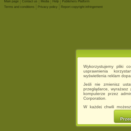
Main page
Contact us
Media
Help
Publishers Platform
Terms and conditions
Privacy policy
Report copyright infringement
Wykorzystujemy pliki c
usprawnienia korzyst
wyświetlenia reklam dop
Jeśli nie zmienisz ust
przeglądarce, wyrażasz
komputerze przez admin
Corporation.
W każdej chwili możesz
cookies w swojej przeglą
w naszej Pol
Prze
http://chomikuj.pl/Polity
Jednocześnie informuje