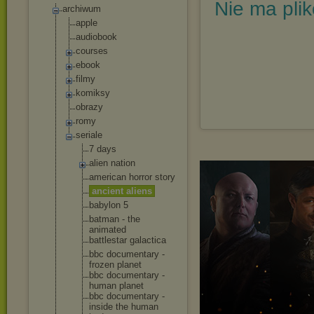
Nie ma pli
archiwum
apple
audiobook
courses
ebook
filmy
komiksy
obrazy
romy
seriale
7 days
alien nation
american horror story
ancient aliens
babylon 5
batman - the
animated
battlestar galactica
bbc documentary -
frozen planet
bbc documentary -
human planet
bbc documentary -
inside the human