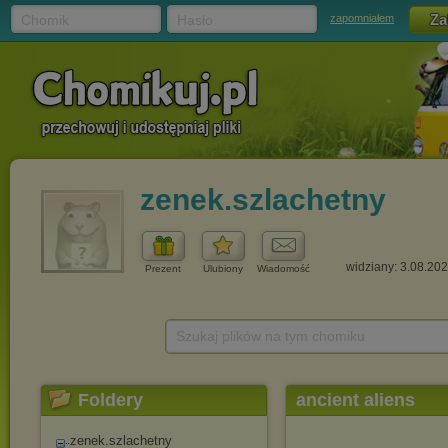
Chomik
Hasło
zapomniałem
zenek.szlachetny
widziany: 3.08.20
Prezent
Ulubiony
Wiadomość
Szukaj plików na tym chomiku
Foldery
ancient aliens
zenek.szlachetny