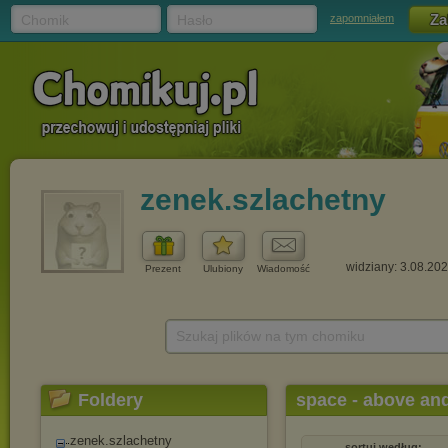
Chomik
Hasło
zapomniałem
zenek.szlachetny
widziany: 3.08.20
Prezent
Ulubiony
Wiadomość
Szukaj plików na tym chomiku
Foldery
space - above an
zenek.szlachetny
sortuj według: