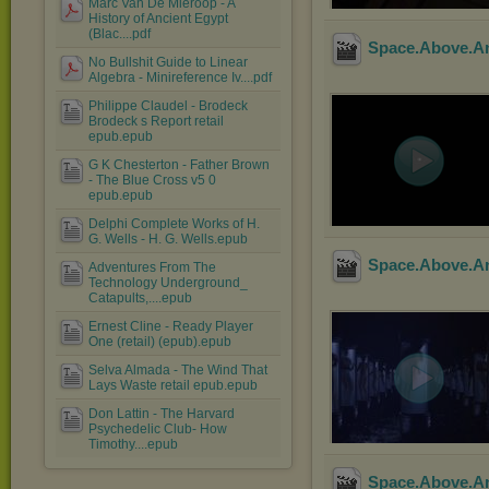
Marc Van De Mieroop - A
History of Ancient Egypt
(Blac....pdf
Space.Above.A
No Bullshit Guide to Linear
Algebra - Minireference Iv....pdf
Philippe Claudel - Brodeck
Brodeck s Report retail
epub.epub
G K Chesterton - Father Brown
- The Blue Cross v5 0
epub.epub
Delphi Complete Works of H.
G. Wells - H. G. Wells.epub
Space.Above.A
Adventures From The
Technology Underground_
Catapults,....epub
Ernest Cline - Ready Player
One (retail) (epub).epub
Selva Almada - The Wind That
Lays Waste retail epub.epub
Don Lattin - The Harvard
Psychedelic Club- How
Timothy....epub
Space.Above.A