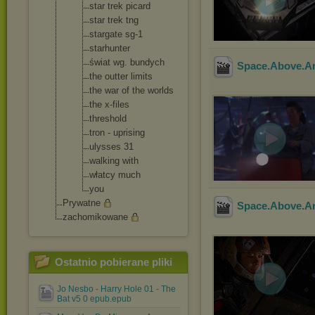
star trek picard
star trek tng
stargate sg-1
starhunter
świat wg. bundych
Space.Above.A
the outter limits
the war of the worlds
the x-files
threshold
tron - uprising
ulysses 31
walking with
włatcy much
you
Prywatne
Space.Above.A
zachomikowane
Ostatnio pobierane pliki
Jo Nesbo - Harry Hole 01 - The
Bat v5 0 epub.epub