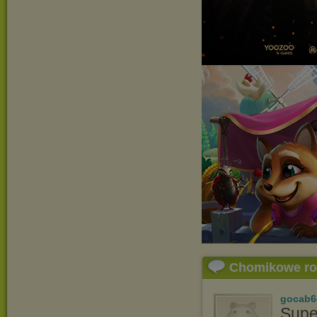
Chomikowe r
gocab6
Supe