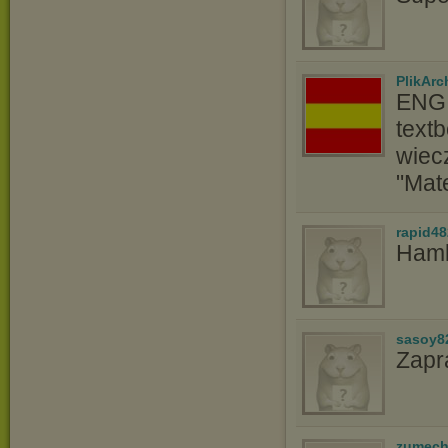
PlikAr
ENG:
text
wiec
"Mat
rapid48
Hamle
sasoy8
Zapr
zumec