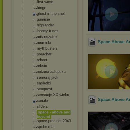
first wave
fringe
ghost in the shell
gumisie
highlander
looney tunes
miś uszatek
Space.Above.A
muminki
mythbusters
preacher
reboot
reksio
rodzina zatepcza
samuraj jack
sąsiedzi
seaquest
sensacje XX wieku
Space.Above.A
seriale
sliders
space - above and
beyond
space precinct 2040
spider-man