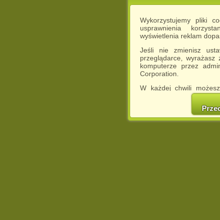
Wykorzystujemy pliki c
usprawnienia korzyst
wyświetlenia reklam dop
Jeśli nie zmienisz ust
przeglądarce, wyrażasz
komputerze przez admin
Corporation.
W każdej chwili możesz
cookies w swojej przeglą
w naszej Pol
Prze
http://chomikuj.pl/Polity
Jednocześnie informuje
może spowodować ogr
Chomikuj.pl.
W przypadku braku twojej
prosimy o opuszczenie se
Wykorzystanie plików c
(dostosowanie reklam do
działań marketingowych).
Wyrażenie sprzeciwu spo
będzie dopasowana do Tw