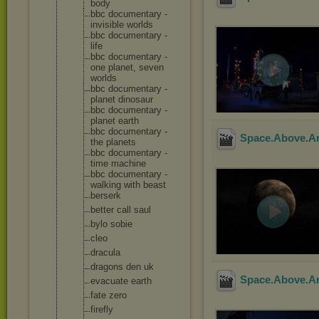
body
bbc documentary -
invisible worlds
bbc documentary -
life
bbc documentary -
one planet, seven
worlds
bbc documentary -
planet dinosaur
bbc documentary -
planet earth
bbc documentary -
Space.Above.A
the planets
bbc documentary -
time machine
bbc documentary -
walking with beast
berserk
better call saul
bylo sobie
cleo
dracula
dragons den uk
Space.Above.A
evacuate earth
fate zero
firefly