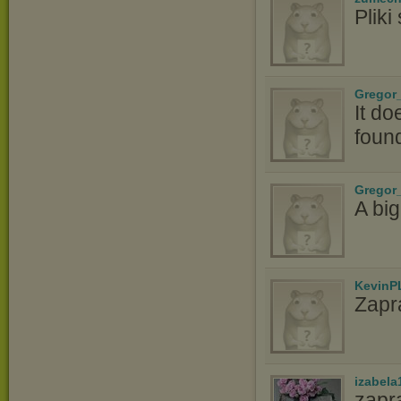
Plik
Gregor_
It do
foun
Gregor_
A bi
KevinP
Zapr
izabela
zapr