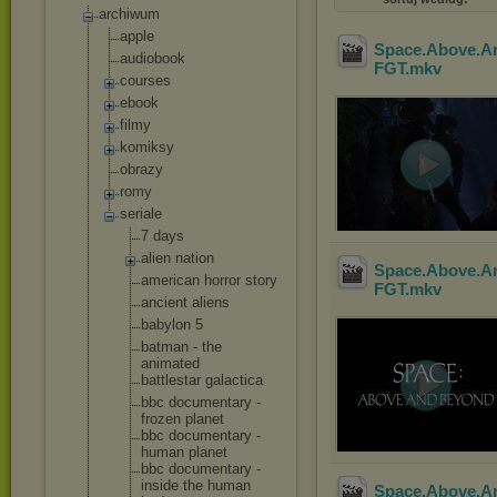
archiwum
apple
Space.Above.A
audiobook
FGT
.mkv
courses
ebook
filmy
komiksy
obrazy
romy
seriale
7 days
alien nation
Space.Above.A
american horror story
FGT
.mkv
ancient aliens
babylon 5
batman - the
animated
battlestar galactica
bbc documentary -
frozen planet
bbc documentary -
human planet
bbc documentary -
inside the human
Space.Above.A