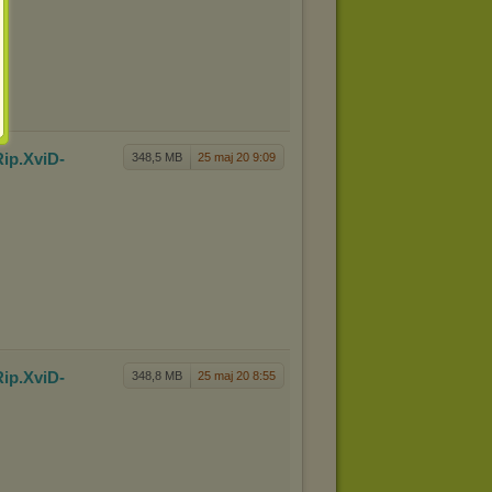
Rip.XviD
-
348,5 MB
25 maj 20 9:09
Rip.XviD
-
348,8 MB
25 maj 20 8:55