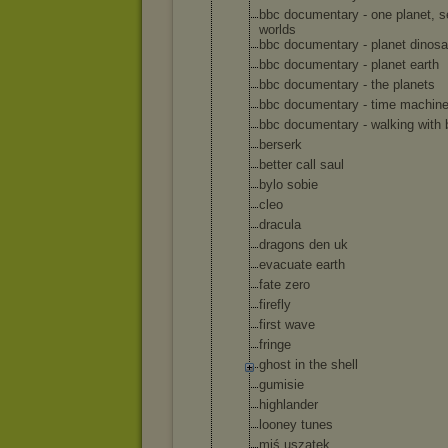
bbc documentary - one planet, 
worlds
bbc documentary - planet dinosa
bbc documentary - planet earth
bbc documentary - the planets
bbc documentary - time machin
bbc documentary - walking with 
berserk
better call saul
bylo sobie
cleo
dracula
dragons den uk
evacuate earth
fate zero
firefly
first wave
fringe
ghost in the shell
gumisie
highlander
looney tunes
miś uszatek