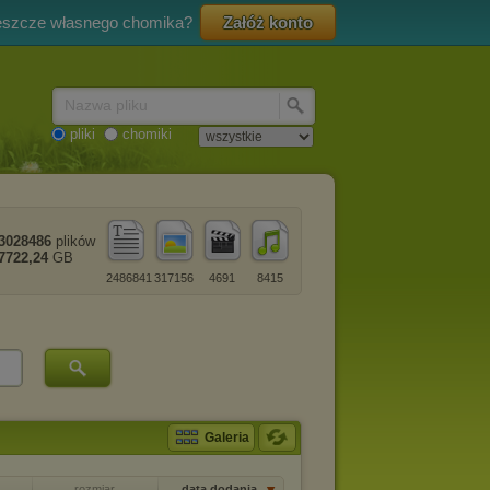
eszcze własnego chomika?
Załóż konto
Nazwa pliku
pliki
chomiki
3028486
plików
7722,24
GB
2486841
317156
4691
8415
Galeria
rozmiar
data dodania