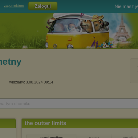
Nie masz j
zapomniałem
hetny
widziany: 3.08.2024 09:14
 na tym chomiku
the outter limits
sortuj według:
nazwa
typ pliku