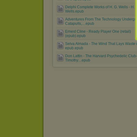
Delphi Complete Works of H. G. Wells - H. 
Wells.epub
Adventures From The Technology Underg
Catapults,....epub
Ernest Cline - Ready Player One (retail)
(epub).epub
Selva Almada - The Wind That Lays Waste r
epub.epub
Don Lattin - The Harvard Psychedelic Clu
Timothy....epub