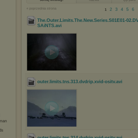
« poprzednia strona
2
3
4
5
6
1
The.Outer.Limits.The.New.Series.S01E01-02.D
SAiNTS
.avi
outer.limits.tns.313.dvdrip.xvid-ositv
.avi
t
uman
ds
outer.limits.tns.314.dvdrip.xvid-ositv
.avi