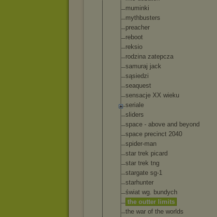
muminki
mythbusters
preacher
reboot
reksio
rodzina zatepcza
samuraj jack
sąsiedzi
seaquest
sensacje XX wieku
seriale
sliders
space - above and beyond
space precinct 2040
spider-man
star trek picard
star trek tng
stargate sg-1
starhunter
świat wg. bundych
the outter limits
the war of the worlds