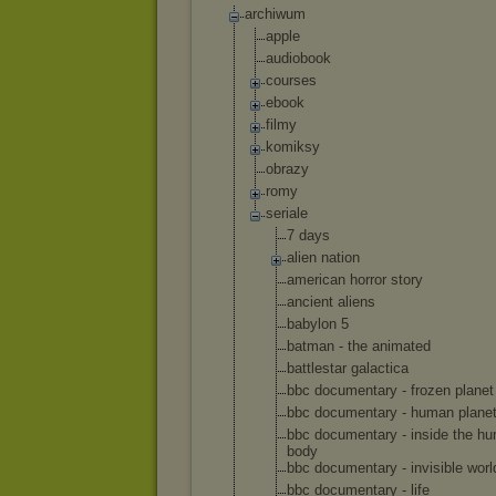
archiwum
apple
audiobook
courses
ebook
filmy
komiksy
obrazy
romy
seriale
7 days
alien nation
american horror story
ancient aliens
babylon 5
batman - the animated
battlestar galactica
bbc documentary - frozen planet
bbc documentary - human plane
bbc documentary - inside the h
body
bbc documentary - invisible worl
bbc documentary - life