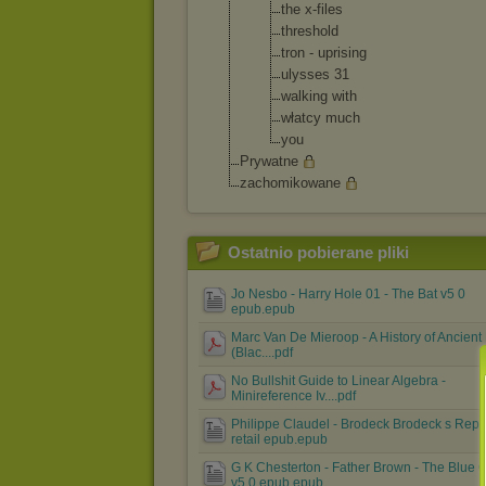
the x-files
threshold
tron - uprising
ulysses 31
walking with
włatcy much
you
Prywatne
zachomikowane
Ostatnio pobierane pliki
Jo Nesbo - Harry Hole 01 - The Bat v5 0
epub.epub
Marc Van De Mieroop - A History of Ancient
(Blac....pdf
No Bullshit Guide to Linear Algebra -
Minireference Iv....pdf
Philippe Claudel - Brodeck Brodeck s Repo
retail epub.epub
G K Chesterton - Father Brown - The Blue 
v5 0 epub.epub