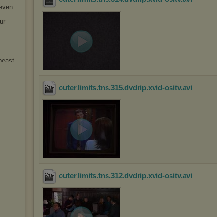
seven
ur
e
beast
outer.limits.tns.315.dvdrip.xvid-ositv
.avi
outer.limits.tns.312.dvdrip.xvid-ositv
.avi