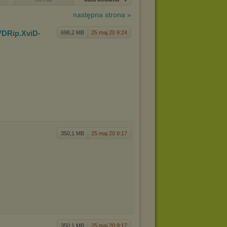
następna strona »
VDRip.X
viD-
698,2 MB
25 maj 20 9:24
350,1 MB
25 maj 20 9:17
350,1 MB
25 maj 20 9:17