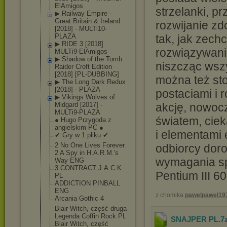
ElAmig
os
strzelanki, pr
▶ Railway Empire -
Great Britain & Ireland
rozwijanie z
[2018] - MULTi10-
PLAZA
tak, jak zech
▶ RIDE 3 [2018]
rozwiązywani
MULTi9-ElAmigo
s
▶ Shadow of the Tomb
niszcząc wszy
Raider Croft Edition
[2018] [PL-DUBBING]
można też st
▶ The Long Dark Redux
[2018] - PLAZA
postaciami i
▶ Vikings Wolves of
Midgard [2017] -
akcję, nowoc
MULTi9-PLAZA
światem, ciek
● Hugo Przygoda z
angielskim PC ●
i elementami 
✔ Gry w 1 pliku ✔
2 No One Lives Forever
odbiorcy doro
2 A Spy in H.A.R.M.'s
wymagania s
Way ENG
3 CONTRACT J.A.C.K.
Pentium III 
PL
ADDICTION PINBALL
ENG
z chomika
pawelpawel19
Arcania Gothic 4
Blair Witch, część druga
Legenda Coffin Rock PL
SNAJPER PL
.7
Blair Witch, część