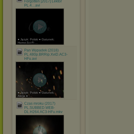
Forgotten [2017] Lektor
PL.4....avi
● Język: Polski ● Gatunek:
Horror,Sci-Fi ...
Pan Wypadek (2018)
PL.480p.BRRip.XviD.AC3-
HFu.avi
● Język: Polski ● Gatunek:
Akcja ● ...
Czas mroku (2017)
PL.SUBBED.WEB-
DL.H264.AC3-HFu.mkv