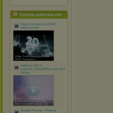
Ostatnio pobierane pliki
Raport mniejszości (2002)
lektor pl.rmvb
Thiller, Sci-Fi Waszyngton, rok
2054. Futurystycz ...
Medicus (2013)
Lektor.PL.480p.BRRip.XviD.AC3-
XM.avi
● LEKTOR PL ● GATUNEK
PRZYGODOWY ● ROK: 201 ...
Światła Phoenix - Phoenix