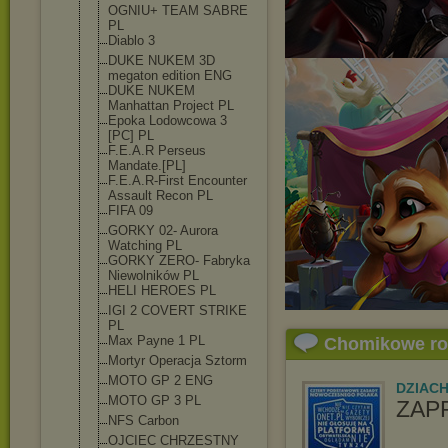
OGNIU+ TEAM SABRE
PL
Diablo 3
DUKE NUKEM 3D
megaton edition ENG
DUKE NUKEM
Manhattan Project PL
Epoka Lodowcowa 3
[PC] PL
F.E.A.R Perseus
Mandate.[PL]
F.E.A.R-First Encounter
Assault Recon PL
FIFA 09
GORKY 02- Aurora
Watching PL
GORKY ZERO- Fabryka
Niewolników PL
HELI HEROES PL
IGI 2 COVERT STRIKE
PL
Max Payne 1 PL
Chomikowe r
Mortyr Operacja Sztorm
MOTO GP 2 ENG
DZIAC
MOTO GP 3 PL
ZAP
NFS Carbon
OJCIEC CHRZESTNY