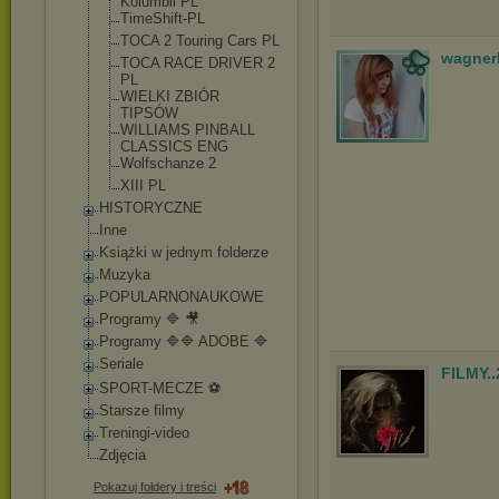
Kolumbii PL
TimeShift-PL
TOCA 2 Touring Cars PL
wagner
TOCA RACE DRIVER 2
PL
WIELKI ZBIÓR
TIPSÓW
WILLIAMS PINBALL
CLASSICS ENG
Wolfschanze 2
XIII PL
HISTORYCZNE
Inne
Książki w jednym folderze
Muzyka
POPULARNONAUKOWE
Programy 🔷 🎥
Programy 🔷🔷 ADOBE 🔷
Seriale
FILMY.
SPORT-MECZE ⚽
Starsze filmy
Treningi-video
Zdjęcia
Pokazuj foldery i treści