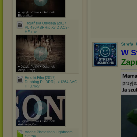
● Język: Polski ● Gatunek:
Biograficzn ...
Trojańska Odyseja [2017]
PL.480P.BRRip.XviD.AC3-
HFu.avi
Strefa
W St
Zap
● Język: Polski ● Gatunek:
Akcja, Przyg ...
Emotki.Film [2017]
Dubbing.PL.BRRip.xH264.AAC-
HFu.mkv
● Język: Polski ● Gatunek:
Animacja,Kom ...
Adobe Photoshop Lightroom
CC.zip