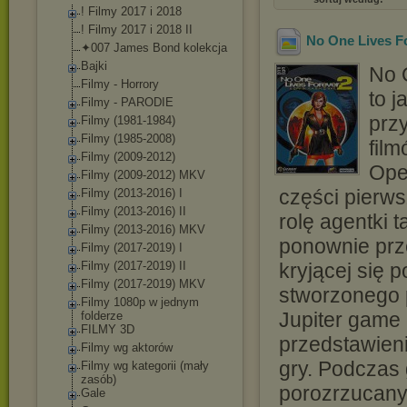
! Filmy 2017 i 2018
! Filmy 2017 i 2018 II
No One Lives Fo
✦007 James Bond kolekcja
Bajki
No 
Filmy - Horrory
to 
Filmy - PARODIE
przy
Filmy (1981-1984)
Filmy (1985-2008)
film
Filmy (2009-2012)
Ope
Filmy (2009-2012) MKV
części pierws
Filmy (2013-2016) I
Filmy (2013-2016) II
rolę agentki t
Filmy (2013-2016) MKV
ponownie prze
Filmy (2017-2019) I
Filmy (2017-2019) II
kryjącej się
Filmy (2017-2019) MKV
stworzonego p
Filmy 1080p w jednym
Jupiter game
folderze
FILMY 3D
przedstawieni
Filmy wg aktorów
gry. Podczas
Filmy wg kategorii (mały
zasób)
porozrzucanyc
Gale