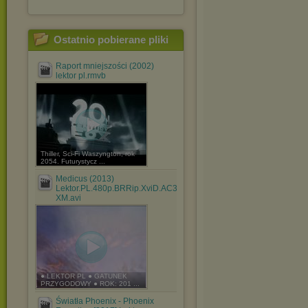
Ostatnio pobierane pliki
Raport mniejszości (2002)
lektor pl.rmvb
Thiller, Sci-Fi Waszyngton, rok
2054. Futurystycz ...
Medicus (2013)
Lektor.PL.480p.BRRip.XviD.AC3-
XM.avi
● LEKTOR PL ● GATUNEK
PRZYGODOWY ● ROK: 201 ...
Światła Phoenix - Phoenix