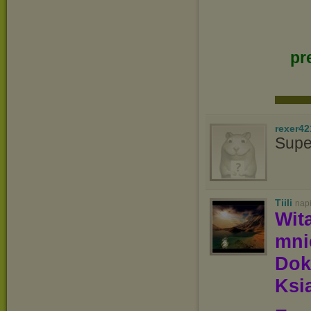
pr
rexer42
Supe
Tiili
nap
Wit
mn
Dok
Ksią