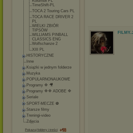
Kolumbii PL
TimeShift-PL
TOCA 2 Touring Cars PL
TOCA RACE DRIVER 2
PL
WIELKI ZBIÓR
TIPSÓW
FILMY.
WILLIAMS PINBALL
CLASSICS ENG
Wolfschanze 2
XIII PL
HISTORYCZNE
Inne
Książki w jednym folderze
Muzyka
POPULARNONAUKOWE
Programy 🔷 🎥
Programy 🔷🔷 ADOBE 🔷
Seriale
SPORT-MECZE ⚽
Starsze filmy
Treningi-video
Zdjęcia
Pokazuj foldery i treści