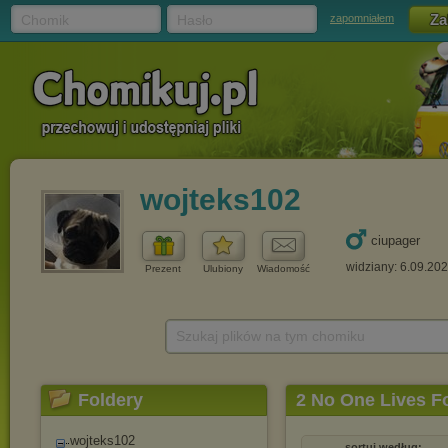
Chomik
Hasło
zapomniałem
wojteks102
ciupager
widziany: 6.09.20
Prezent
Ulubiony
Wiadomość
Szukaj plików na tym chomiku
Foldery
2 No One Lives F
wojteks102
sortuj według: