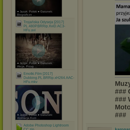
● Język: Polski ● Gatunek:
Biograficzn ...
Trojańska Odyseja [2017]
PL.480P.BRRip.XviD.AC3-
HFu.avi
● Język: Polski ● Gatunek:
Akcja, Przyg ...
Emotki.Film [2017]
Dubbing.PL.BRRip.xH264.AAC-
HFu.mkv
Muzy
### 
### 
Moto
###
● Język: Polski ● Gatunek:
Animacja,Kom ...
Adobe Photoshop Lightroom
karopa
CC.zip