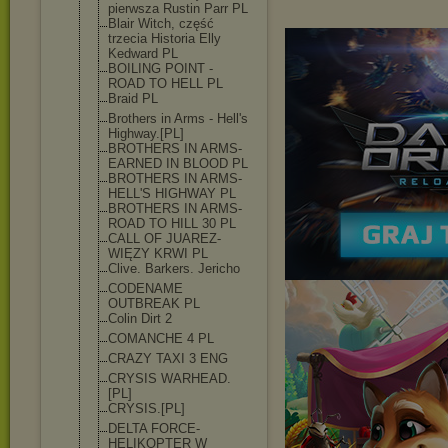
pierwsza Rustin Parr PL
Blair Witch, część
trzecia Historia Elly
Kedward PL
BOILING POINT -
ROAD TO HELL PL
Braid PL
Brothers in Arms - Hell's
Highway.[PL]
BROTHERS IN ARMS-
EARNED IN BLOOD PL
BROTHERS IN ARMS-
HELL'S HIGHWAY PL
BROTHERS IN ARMS-
ROAD TO HILL 30 PL
CALL OF JUAREZ-
WIĘZY KRWI PL
Clive. Barkers. Jericho
CODENAME
OUTBREAK PL
Colin Dirt 2
COMANCHE 4 PL
CRAZY TAXI 3 ENG
CRYSIS WARHEAD.
[PL]
CRYSIS.[PL]
DELTA FORCE-
HELIKOPTER W