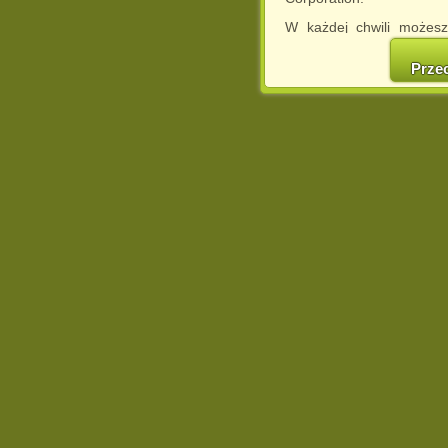
W każdej chwili możesz
cookies w swojej przeglą
w naszej Pol
Prze
http://chomikuj.pl/Polity
Jednocześnie informuje
może spowodować ogr
Chomikuj.pl.
W przypadku braku twojej
prosimy o opuszczenie se
Wykorzystanie plików c
(dostosowanie reklam do
działań marketingowych).
Wyrażenie sprzeciwu spo
będzie dopasowana do Tw
wyświetlona przypadkowo
Istnieje możliwość zmian
sposób uniemożliwiając
urządzeniu końcowym. M
dokonując odpowiednich
internetowej.
Pełną informację na 
http://chomikuj.pl/Polity