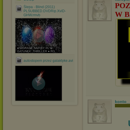
POZ
Ślepa - Blind (2011)
PLSUBBED.DVDRip.XviD-
W B
GHW.rmvb
● WGRANE NAPISY PL ●
GATUNEK: THRILLER ● RO ...
autostopem przez galaktyke.avi
konto_