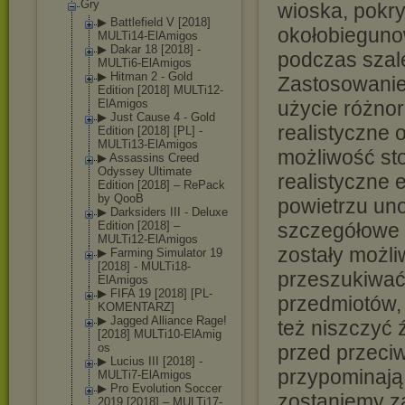
Gry
wioska, pokr
▶ Battlefield V [2018]
okołobieguno
MULTi14-ElAmig
os
▶ Dakar 18 [2018] -
podczas szale
MULTi6-ElAmigo
s
▶ Hitman 2 - Gold
Zastosowanie
Edition [2018] MULTi12-
ElAmig
os
użycie różnor
▶ Just Cause 4 - Gold
realistyczne 
Edition [2018] [PL] -
MULTi13-ElAmig
os
możliwość sto
▶ Assassins Creed
Odyssey Ultimate
realistyczne
Edition [2018] – RePack
by QooB
powietrzu uno
▶ Darksiders III - Deluxe
Edition [2018] –
szczegółowe a
MULTi12-ElAmig
os
zostały możli
▶ Farming Simulator 19
[2018] - MULTi18-
przeszukiwać
ElAmig
os
▶ FIFA 19 [2018] [PL-
przedmiotów,
KOMENTARZ]
▶ Jagged Alliance Rage!
też niszczyć 
[2018] MULTi10-ElAmig
os
przed przeci
▶ Lucius III [2018] -
przypominają 
MULTi7-ElAmigo
s
▶ Pro Evolution Soccer
zostaniemy z
2019 [2018] – MULTi17-