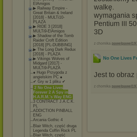
ElAmig
os
walkę.
▶ Railway Empire -
Great Britain & Ireland
wymagania s
[2018] - MULTi10-
PLAZA
Pentium III 
▶ RIDE 3 [2018]
3D
MULTi9-ElAmigo
s
▶ Shadow of the Tomb
Raider Croft Edition
z chomika
pawelpawel19
[2018] [PL-DUBBING]
▶ The Long Dark Redux
[2018] - PLAZA
No One Lives F
▶ Vikings Wolves of
Midgard [2017] -
MULTi9-PLAZA
● Hugo Przygoda z
Jest to obraz 
angielskim PC ●
✔ Gry w 1 pliku ✔
z chomika
pawelpawel19
2 No One Lives
Forever 2 A Spy in
H.A.R.M.'s Way ENG
3 CONTRACT J.A.C.K.
PL
ADDICTION PINBALL
ENG
Arcania Gothic 4
Blair Witch, część druga
Legenda Coffin Rock PL
Blair Witch, część