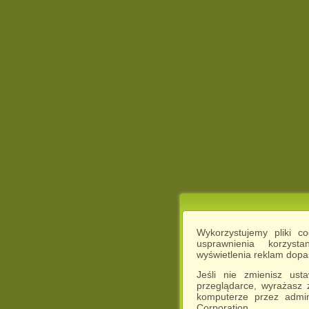
Wykorzystujemy pliki c
usprawnienia korzyst
wyświetlenia reklam dop
Jeśli nie zmienisz ust
przeglądarce, wyrażasz
komputerze przez admin
Corporation.