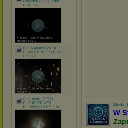
Forgotten [2017] Lektor
PL.4....avi
● Język: Polski ● Gatunek:
Horror,Sci-Fi ...
Pan Wypadek (2018)
PL.480p.BRRip.XviD.AC3-
HFu.avi
● Język: Polski ● Gatunek:
Akcja ● ...
Czas mroku (2017)
PL.SUBBED.WEB-
Strefa
DL.H264.AC3-HFu.mkv
W St
Zap