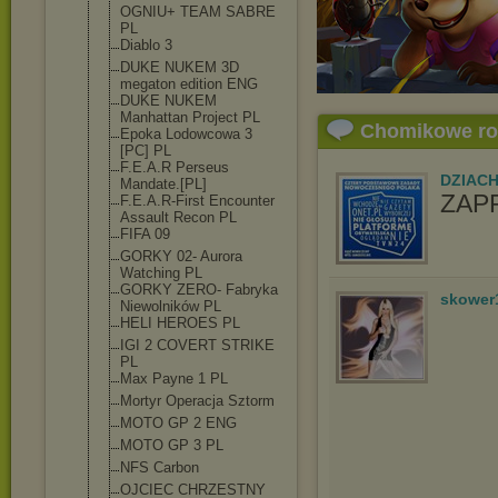
OGNIU+ TEAM SABRE
PL
Diablo 3
DUKE NUKEM 3D
megaton edition ENG
DUKE NUKEM
Manhattan Project PL
Chomikowe r
Epoka Lodowcowa 3
[PC] PL
F.E.A.R Perseus
DZIAC
Mandate.[PL]
ZAP
F.E.A.R-First Encounter
Assault Recon PL
FIFA 09
GORKY 02- Aurora
Watching PL
GORKY ZERO- Fabryka
skower
Niewolników PL
HELI HEROES PL
IGI 2 COVERT STRIKE
PL
Max Payne 1 PL
Mortyr Operacja Sztorm
MOTO GP 2 ENG
MOTO GP 3 PL
NFS Carbon
OJCIEC CHRZESTNY