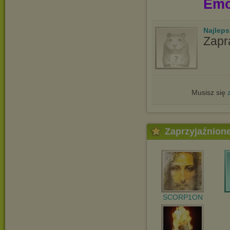
Emo
Najlep
Zapr
Musisz się
Zaprzyjaźnion
SCORP1ON