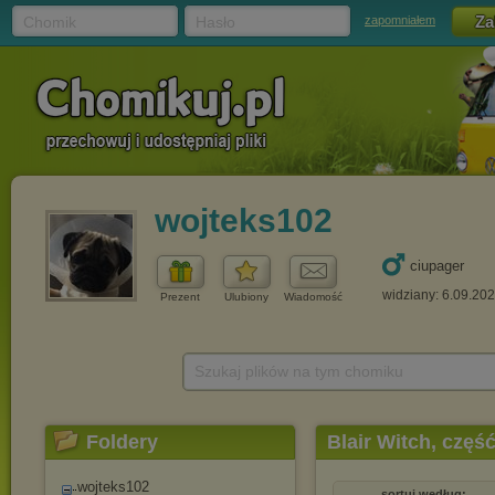
Chomik
Hasło
zapomniałem
wojteks102
ciupager
widziany: 6.09.20
Prezent
Ulubiony
Wiadomość
Szukaj plików na tym chomiku
Foldery
Blair Witch, czę
wojteks102
sortuj według: