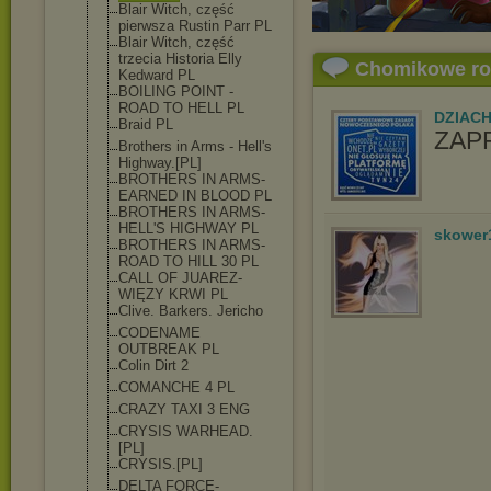
Blair Witch, część
pierwsza Rustin Parr PL
Blair Witch, część
trzecia Historia Elly
Chomikowe r
Kedward PL
BOILING POINT -
ROAD TO HELL PL
DZIAC
Braid PL
ZAP
Brothers in Arms - Hell's
Highway.[PL]
BROTHERS IN ARMS-
EARNED IN BLOOD PL
BROTHERS IN ARMS-
HELL'S HIGHWAY PL
skower
BROTHERS IN ARMS-
ROAD TO HILL 30 PL
CALL OF JUAREZ-
WIĘZY KRWI PL
Clive. Barkers. Jericho
CODENAME
OUTBREAK PL
Colin Dirt 2
COMANCHE 4 PL
CRAZY TAXI 3 ENG
CRYSIS WARHEAD.
[PL]
CRYSIS.[PL]
DELTA FORCE-