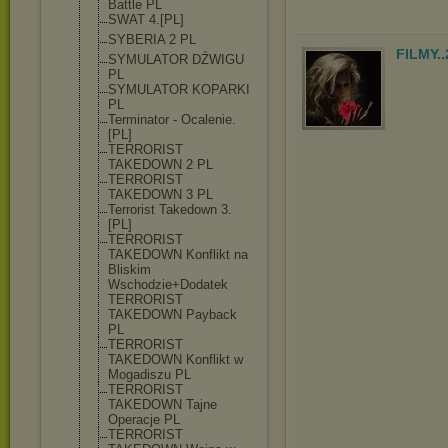
Battle PL
SWAT 4.[PL]
SYBERIA 2 PL
FILMY.
SYMULATOR DŹWIGU
PL
SYMULATOR KOPARKI
PL
Terminator - Ocalenie.
[PL]
TERRORIST
TAKEDOWN 2 PL
TERRORIST
TAKEDOWN 3 PL
Terrorist Takedown 3.
[PL]
TERRORIST
TAKEDOWN Konflikt na
Bliskim
Wschodzie+Doda
tek
TERRORIST
TAKEDOWN Payback
PL
TERRORIST
TAKEDOWN Konflikt w
Mogadiszu PL
TERRORIST
TAKEDOWN Tajne
Operacje PL
TERRORIST