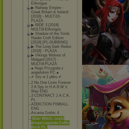
ElAmig
os
▶ Railway Empire -
Great Britain & Ireland
[2018] - MULTi10-
PLAZA
▶ RIDE 3 [2018]
MULTi9-ElAmigo
s
▶ Shadow of the Tomb
Raider Croft Edition
[2018] [PL-DUBBING]
▶ The Long Dark Redux
[2018] - PLAZA
▶ Vikings Wolves of
Midgard [2017] -
MULTi9-PLAZA
● Hugo Przygoda z
angielskim PC ●
✔ Gry w 1 pliku ✔
2 No One Lives Forever
2 A Spy in H.A.R.M.'s
Way ENG
3 CONTRACT J.A.C.K.
PL
ADDICTION PINBALL
ENG
Arcania Gothic 4
Blair Witch, część
druga Legenda Coffin
Rock PL