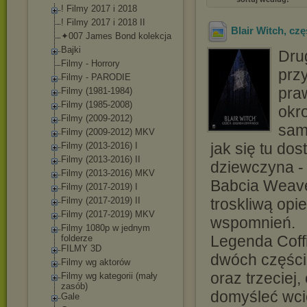
! Filmy 2017 i 2018
! Filmy 2017 i 2018 II
Blair Witch, cz
✦007 James Bond kolekcja
Bajki
Drug
Filmy - Horrory
przy
Filmy - PARODIE
praw
Filmy (1981-1984)
Filmy (1985-2008)
okr
Filmy (2009-2012)
sam
Filmy (2009-2012) MKV
jak się tu dos
Filmy (2013-2016) I
Filmy (2013-2016) II
dziewczyna -
Filmy (2013-2016) MKV
Babcia Weave
Filmy (2017-2019) I
Filmy (2017-2019) II
troskliwą opi
Filmy (2017-2019) MKV
wspomnień.
Filmy 1080p w jednym
Legenda Coff
folderze
FILMY 3D
dwóch części 
Filmy wg aktorów
oraz trzeciej, 
Filmy wg kategorii (mały
zasób)
domyśleć wcie
Gale