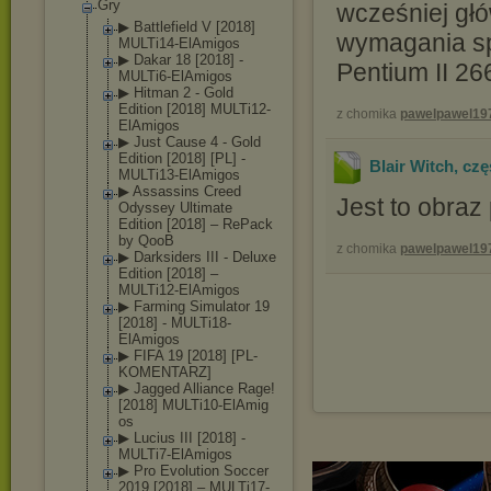
Gry
wcześniej gł
▶ Battlefield V [2018]
wymagania s
MULTi14-ElAmig
os
▶ Dakar 18 [2018] -
Pentium II 
MULTi6-ElAmigo
s
▶ Hitman 2 - Gold
Edition [2018] MULTi12-
z chomika
pawelpawel19
ElAmig
os
▶ Just Cause 4 - Gold
Edition [2018] [PL] -
Blair Witch, cz
MULTi13-ElAmig
os
▶ Assassins Creed
Jest to obraz 
Odyssey Ultimate
Edition [2018] – RePack
by QooB
z chomika
pawelpawel19
▶ Darksiders III - Deluxe
Edition [2018] –
MULTi12-ElAmig
os
▶ Farming Simulator 19
[2018] - MULTi18-
ElAmig
os
▶ FIFA 19 [2018] [PL-
KOMENTARZ]
▶ Jagged Alliance Rage!
[2018] MULTi10-ElAmig
os
▶ Lucius III [2018] -
MULTi7-ElAmigo
s
▶ Pro Evolution Soccer
2019 [2018] – MULTi17-