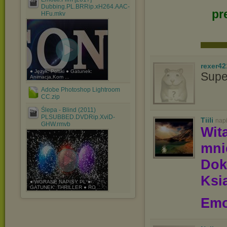
Dubbing.PL.BRRip.xH264.AAC-
pr
HFu.mkv
rexer42
● Język: Polski ● Gatunek:
Supe
Animacja,Kom ...
Adobe Photoshop Lightroom
CC.zip
Ślepa - Blind (2011)
PLSUBBED.DVDRip.XviD-
Tiili
nap
GHW.rmvb
Wit
mn
Dok
Ksią
● WGRANE NAPISY PL ●
GATUNEK: THRILLER ● RO ...
Emo