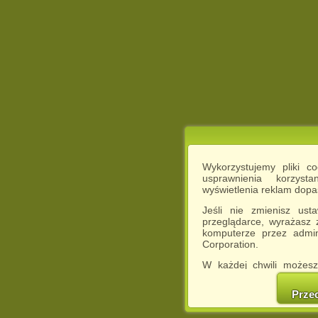
Wykorzystujemy pliki c
usprawnienia korzyst
wyświetlenia reklam dop
Jeśli nie zmienisz ust
przeglądarce, wyrażasz
komputerze przez admin
Corporation.
W każdej chwili możesz
cookies w swojej przeglą
w naszej Pol
Prze
http://chomikuj.pl/Polity