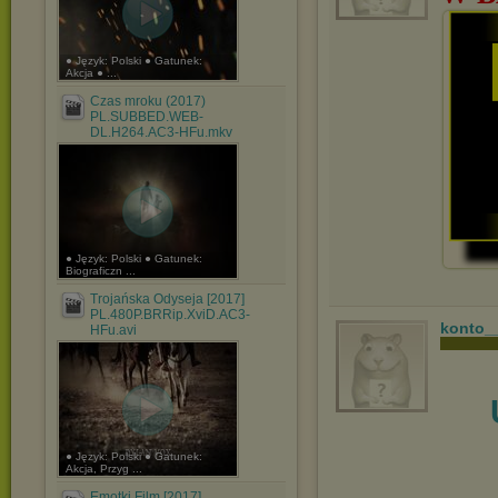
● Język: Polski ● Gatunek:
Akcja ● ...
Czas mroku (2017)
PL.SUBBED.WEB-
DL.H264.AC3-HFu.mkv
● Język: Polski ● Gatunek:
Biograficzn ...
Trojańska Odyseja [2017]
PL.480P.BRRip.XviD.AC3-
konto_
HFu.avi
● Język: Polski ● Gatunek:
Akcja, Przyg ...
Emotki.Film [2017]