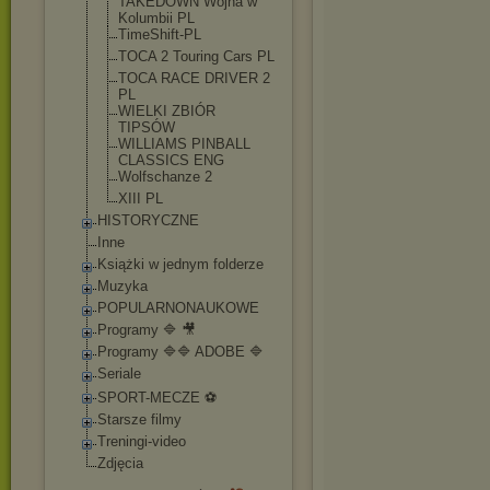
TAKEDOWN Wojna w
Kolumbii PL
TimeShift-PL
TOCA 2 Touring Cars PL
TOCA RACE DRIVER 2
PL
WIELKI ZBIÓR
TIPSÓW
WILLIAMS PINBALL
CLASSICS ENG
Wolfschanze 2
XIII PL
HISTORYCZNE
Inne
Książki w jednym folderze
Muzyka
POPULARNONAUKOWE
Programy 🔷 🎥
Programy 🔷🔷 ADOBE 🔷
Seriale
SPORT-MECZE ⚽
Starsze filmy
Treningi-video
Zdjęcia