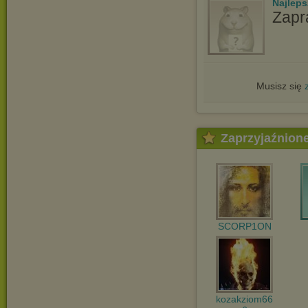
Najlep
Zapr
Musisz się
Zaprzyjaźnion
SCORP1ON
kozakziom66