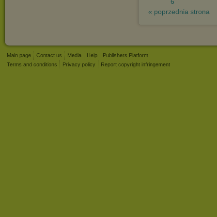
6
« poprzednia strona
Main page
Contact us
Media
Help
Publishers Platform
Terms and conditions
Privacy policy
Report copyright infringement