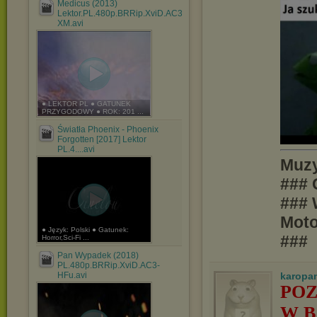
Medicus (2013)
Lektor.PL.480p.BRRip.XviD.AC3-
XM.avi
● LEKTOR PL ● GATUNEK
PRZYGODOWY ● ROK: 201 ...
Światła Phoenix - Phoenix
Forgotten [2017] Lektor
PL.4....avi
Muzy
### 
### 
Moto
● Język: Polski ● Gatunek:
###
Horror,Sci-Fi ...
Pan Wypadek (2018)
PL.480p.BRRip.XviD.AC3-
HFu.avi
karopa
POZ
W B