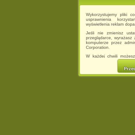
Wykorzystujemy pliki c
usprawnienia korzyst
wyświetlenia reklam dop
Jeśli nie zmienisz ust
przeglądarce, wyrażasz
komputerze przez admin
Corporation.
W każdej chwili możesz
cookies w swojej przeglą
w naszej Pol
Prze
http://chomikuj.pl/Polity
Jednocześnie informuje
może spowodować ogr
Chomikuj.pl.
W przypadku braku twojej
prosimy o opuszczenie se
Wykorzystanie plików c
(dostosowanie reklam do
działań marketingowych).
Wyrażenie sprzeciwu spo
będzie dopasowana do Tw