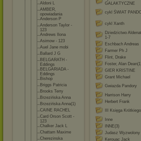
Aldoni L
GALAKTYCZNE
AMBER,
cykl ŚWIAT PAND
opowiadania
Anderson P
cykl Xanth
Anderson Taylor -
123
Dziedzictwo Aldena
Andrews Ilona
1-7
Asimow - 123
Eschbach Andreas
Auel Jane mobi
Farmer Ph J
Ballard J G
Flint, Drake
BELGARATH -
Foster, Alan Dean(1
Eddings
BELGARIADA -
GIER KRISTINE
Eddings
Grant Michael
Bishop
Briggs Patricia
Gwiazda Pandory
Brooks Terry
Harrison Harry
Brzezińska Anna
Herbert Frank
Brzezińska Anna(1)
CAINE RACHEL
III Księga Krótkieg
Card Orson Scott -
Inne
123
Chalker Jack L
INNE(3)
Chattam Maxime
Judasz Wyzwolony
Cherezinska
Kerouac Jack