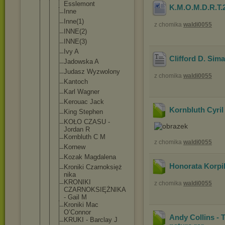
Esslemont
K.M.O.M.D.R.T.
Inne
Inne(1)
z chomika
waldi0055
INNE(2)
INNE(3)
Ivy A
Clifford D. Sima
Jadowska A
Judasz Wyzwolony
z chomika
waldi0055
Kantoch
Karl Wagner
Kerouac Jack
Kornbluth Cyril
King Stephen
KOŁO CZASU -
Jordan R
Kornbluth C M
z chomika
waldi0055
Kornew
Kozak Magdalena
Honorata Korpi
Kroniki Czarnoksięż
nika
KRONIKI
z chomika
waldi0055
CZARNOKSIĘŻ
NIKA
- Gail M
Kroniki Mac
O’Connor
Andy Collins -
KRUKI - Barclay J