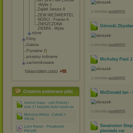
WYSPA i IMPERIUM
-Wylie J
Zajdel Janusz A
z chomika
waldi0055
ZEW NIEŚMIERTEL
NOŚCI - Frasier A
ZNISZCZONA
Górecki Zbysław
ZIEMIA - Wylie
różne
Filmy
Galeria
z chomika
waldi0055
Prywatne
przepisy kulinarne
McAuley Paul J.
zachomikowane
Pokazuj foldery i treści
z chomika
waldi0055
Ostatnio pobierane pliki
McDonald Ian - 
Asimov Isaac - cykl Roboty i
inne 17 książek mobi+epub.rar
z chomika
waldi0055
Mroczna Wieża - Całość I-
VIII.rar
Swainston Steph
Lynn Raven - Pocałunek
pieniadz
.rar
Kier.pdf