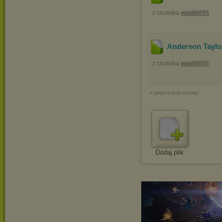
z chomika
waldi0055
Anderson Taylor
z chomika
waldi0055
« poprzednia strona
Dodaj plik