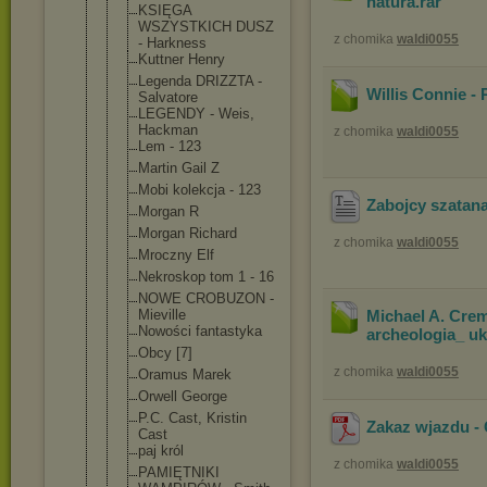
natura
.rar
KSIĘGA
WSZYSTKICH DUSZ
z chomika
waldi0055
- Harkness
Kuttner Henry
Legenda DRIZZTA -
Willis Connie - 
Salvatore
LEGENDY - Weis,
Hackman
z chomika
waldi0055
Lem - 123
Martin Gail Z
Mobi kolekcja - 123
Zabojcy szatana
Morgan R
Morgan Richard
z chomika
waldi0055
Mroczny Elf
Nekroskop tom 1 - 16
NOWE CROBUZON -
Mieville
Michael A. Cre
Nowości fantastyka
archeologia_ uk
Obcy [7]
z chomika
waldi0055
Oramus Marek
Orwell George
P.C. Cast, Kristin
Zakaz wjazdu - 
Cast
paj król
z chomika
waldi0055
PAMIĘTNIKI