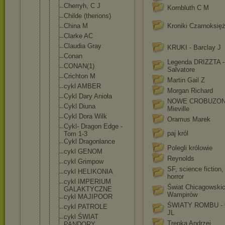
Cherryh, C J
Kornbluth C M
Childe (therions)
China M
Kroniki Czarnoksię
Clarke AC
Claudia Gray
KRUKI - Barclay J
Conan
Legenda DRIZZTA -
CONAN(1)
Salvatore
Crichton M
Martin Gail Z
cykl AMBER
Morgan Richard
Cykl Dary Anioła
NOWE CROBUZON
Cykl Diuna
Mieville
Cykl Dora Wilk
Oramus Marek
Cykl- Dragon Edge -
paj król
Tom 1-3
Cykl Dragonlance
Polegli królowie
cykl GENOM
Reynolds
cykl Grimpow
SF, science fiction,
cykl HELIKONIA
horror
cykl IMPERIUM
Świat Chicagowski
GALAKTYCZNE
Wampirów
cykl MAJIPOOR
ŚWIATY ROMBU - C
cykl PATROLE
JL
cykl ŚWIAT
Trepka Andrzej
PANDORY