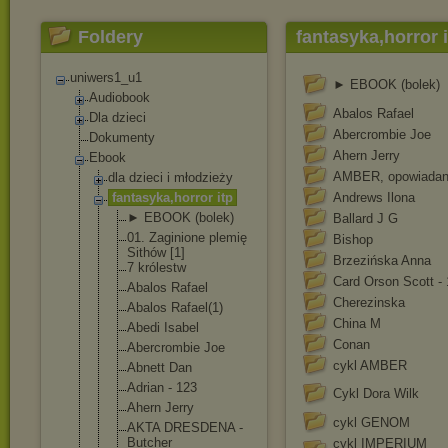
Foldery
fantasyka,horror 
uniwers1_u1
► EBOOK (bolek)
Audiobook
Abalos Rafael
Dla dzieci
Abercrombie Joe
Dokumenty
Ahern Jerry
Ebook
AMBER, opowiadan
dla dzieci i młodzieży
fantasyka,horr
or itp
Andrews Ilona
► EBOOK (bolek)
Ballard J G
01. Zaginione plemię
Bishop
Sithów [1]
Brzezińska Anna
7 królestw
Card Orson Scott -
Abalos Rafael
Cherezinska
Abalos Rafael(1)
China M
Abedi Isabel
Conan
Abercrombie Joe
cykl AMBER
Abnett Dan
Adrian - 123
Cykl Dora Wilk
Ahern Jerry
cykl GENOM
AKTA DRESDENA -
Butcher
cykl IMPERIUM