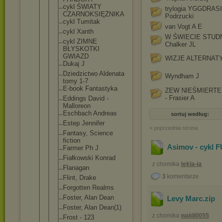
cykl ŚWIATY
trylogia YGGDRASI
CZARNOKSIĘŻ
NIKA
Podrzucki
cykl Tumitak
van Vogt A E
cykl Xanth
W ŚWIECIE STUDN
cykl ZIMNE
Chalker JL
BŁYSKOTKI
GWIAZD
WIZJE ALTERNA
Dukaj J
Dziedzictwo Aldenata
Wyndham J
tomy 1-7
E-book Fantastyka
ZEW NIEŚMIERTE
- Frasier A
Eddings David -
Malloreon
Eschbach Andreas
sortuj według:
Estep Jennifer
« poprzednia strona
Fantasy, Science
fiction
Asimov - cykl
Farmer Ph J
Fiałkowski Konrad
z chomika
tekla-ja
Flanagan
3
komentarze
Flint, Drake
Forgotten Realms
Foster, Alan Dean
Levy Marc
.zip
Foster, Alan Dean(1)
z chomika
waldi0055
Frost - 123