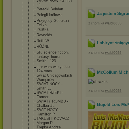
WAMPIRÓW - Smith
LJ
Petecki Bohdan
Ja jestem Sigru
Polegli królowie
Przygody Gotreka i
z chomika
waldi0055
Felixa
Pustka
Reynolds
Roth W
Labirynt śniący
RÓŻNE
SF, science fiction,
z chomika
waldi0055
fantasy, horror
Smith - 123
star wars wszystkie
124 tomy
McCollum Micha
Świat Chicagowski
ch
Wampirów
ŚWIAT NOCY -
Smith LJ
z chomika
waldi0055
ŚWIAT RZEKI -
Farmer
ŚWIATY ROMBU -
Bujold Lois McM
Chalker JL
ŚWIT NOCY -
Hamilton P
TAKESHI KOVACZ -
Morgan R
Trepka Andrzej