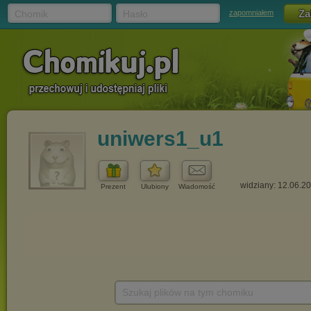
Chomik
Hasło
zapomniałem
uniwers1_u1
widziany: 12.06.2
Prezent
Ulubiony
Wiadomość
Szukaj plików na tym chomiku