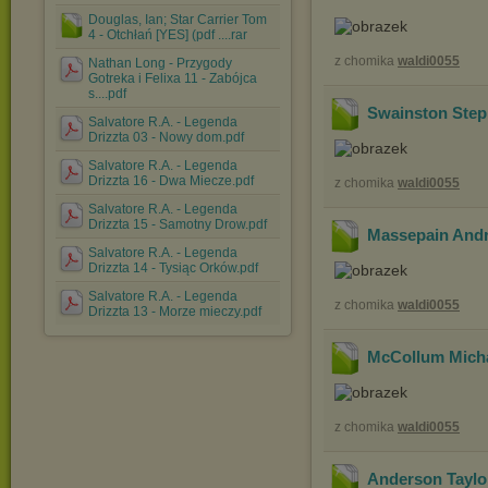
Douglas, Ian; Star Carrier Tom
4 - Otchłań [YES] (pdf ....rar
z chomika
waldi0055
Nathan Long - Przygody
Gotreka i Felixa 11 - Zabójca
s....pdf
Swainston Steph
Salvatore R.A. - Legenda
Drizzta 03 - Nowy dom.pdf
Salvatore R.A. - Legenda
Drizzta 16 - Dwa Miecze.pdf
z chomika
waldi0055
Salvatore R.A. - Legenda
Drizzta 15 - Samotny Drow.pdf
Massepain And
Salvatore R.A. - Legenda
Drizzta 14 - Tysiąc Orków.pdf
Salvatore R.A. - Legenda
z chomika
waldi0055
Drizzta 13 - Morze mieczy.pdf
McCollum Micha
z chomika
waldi0055
Anderson Taylor