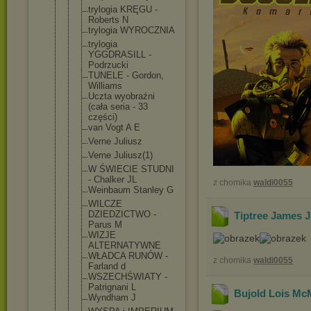
trylogia KRĘGU -
Roberts N
trylogia WYROCZNIA
trylogia
YGGDRASILL -
Podrzucki
TUNELE - Gordon,
Williams
Uczta wyobraźni
(cała seria - 33
części)
van Vogt A E
Verne Juliusz
Verne Juliusz(1)
W ŚWIECIE STUDNI
- Chalker JL
z chomika
waldi0055
Weinbaum Stanley G
WILCZE
DZIEDZICTWO -
Tiptree James Jr
Parus M
WIZJE
ALTERNATYWN
E
WŁADCA RUNÓW -
z chomika
waldi0055
Farland d
WSZECHŚWIAT
Y -
Patrignani L
Bujold Lois McM
Wyndham J