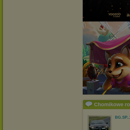
Chomikowe r
BG.SP..