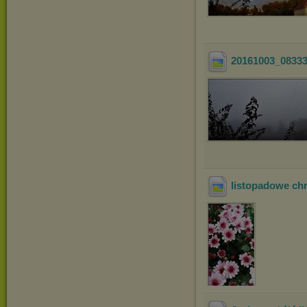
20161003_0833
listopadowe ch