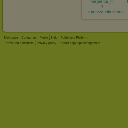
margaritta_m
g
« poprzednia strona
Main page
Contact us
Media
Help
Publishers Platform
Terms and conditions
Privacy policy
Report copyright infringement