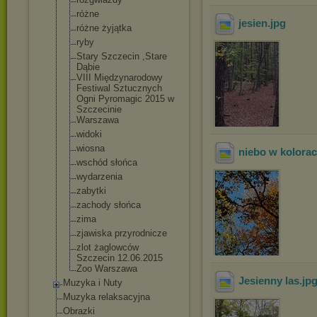
różne
jesien
.jpg
różne żyjątka
ryby
Stary Szczecin ,Stare
Dąbie
VIII Międzynarodowy
Festiwal Sztucznych
Ogni Pyromagic 2015 w
Szczecinie
Warszawa
widoki
wiosna
niebo w kolorac
wschód słońca
wydarzenia
zabytki
zachody słońca
zima
zjawiska przyrodnicze
zlot żaglowców
Szczecin 12.06.2015
Zoo Warszawa
Jesienny las
.jp
Muzyka i Nuty
Muzyka relaksacyjna
Obrazki