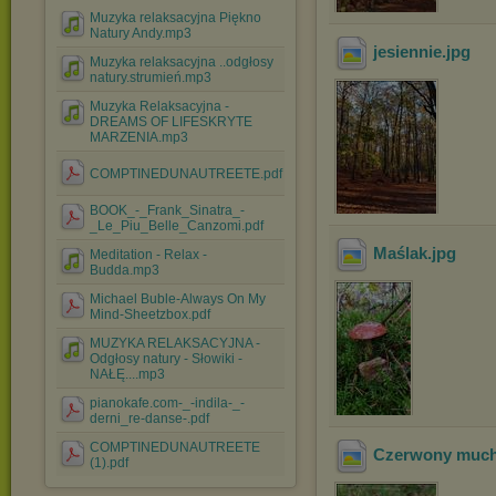
Muzyka relaksacyjna Piękno
Natury Andy.mp3
jesiennie
.jpg
Muzyka relaksacyjna ..odgłosy
natury.strumień.mp3
Muzyka Relaksacyjna -
DREAMS OF LIFESKRYTE
MARZENIA.mp3
COMPTINEDUNAUTREETE.pdf
BOOK_-_Frank_Sinatra_-
_Le_Piu_Belle_Canzomi.pdf
Maślak
.jpg
Meditation - Relax -
Budda.mp3
Michael Buble-Always On My
Mind-Sheetzbox.pdf
MUZYKA RELAKSACYJNA -
Odgłosy natury - Słowiki -
NAŁĘ....mp3
pianokafe.com-_-indila-_-
derni_re-danse-.pdf
COMPTINEDUNAUTREETE
Czerwony muc
(1).pdf