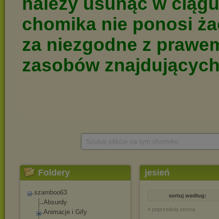
Szukaj plików na tym chomiku
Foldery
jesień
szamboo63
sortuj według:
Absurdy
« poprzednia strona
Animacje i Gify