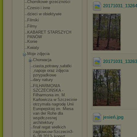
Chomikowe grzeczności
20171031_1326
Czesio i inne
dzieci w obiektywie
Filmiki
Filmy
KABARET STARSZYCH
PANÓW
Konie
Kwiaty
Moje zdjęcia
Chorwacja
20171031_1326
ciasta,potrawy
,sałatki
,napoje oraz zdjęcia
pzrypadkowe
dary natury
FILHARMONIA
SZCZECIŃSKA -
Filharmonia im. M.
Karłowicza w Szczecinie
otrzymała nagrodę Unii
Europejskiej im. Miesa
van der Rohe dla
jesień
.jpg
współczesnej
architektury
finał regat wielkich
żaglowcow-Szcz
ecin3-
6-.08.20
13- konert