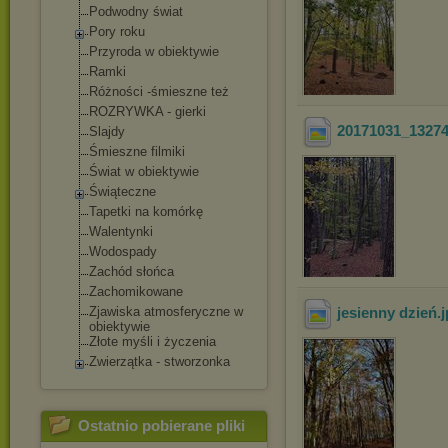
Podwodny świat
Pory roku
Przyroda w obiektywie
Ramki
Różności -śmieszne też
ROZRYWKA - gierki
20171031_1327
Slajdy
Śmieszne filmiki
Świat w obiektywie
Świąteczne
Tapetki na komórkę
Walentynki
Wodospady
Zachód słońca
Zachomikowane
Zjawiska atmosferyczne w
jesienny dzień
.
obiektywie
Złote myśli i życzenia
Zwierzątka - stworzonka
Ostatnio pobierane pliki