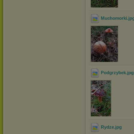
Muchomorki
.jp
Podgrzybek
.jp
Rydze
.jpg