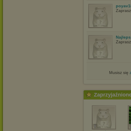
poyav1
Zapras
Najlep
Zapras
Musisz się
Zaprzyjaźnion