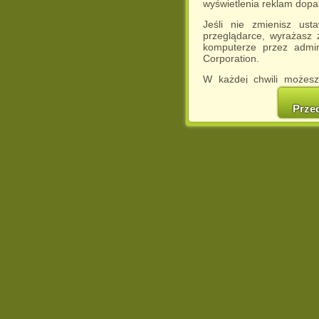
wyświetlenia reklam dop
Jeśli nie zmienisz ust
przeglądarce, wyrażasz
komputerze przez admin
Corporation.
W każdej chwili możesz
cookies w swojej przeglą
w naszej Pol
Prze
http://chomikuj.pl/Polity
Jednocześnie informuje
może spowodować ogr
Chomikuj.pl.
W przypadku braku twojej
prosimy o opuszczenie se
Wykorzystanie plików c
(dostosowanie reklam do
działań marketingowych).
Wyrażenie sprzeciwu spo
będzie dopasowana do Tw
wyświetlona przypadkowo
Istnieje możliwość zmian
sposób uniemożliwiając