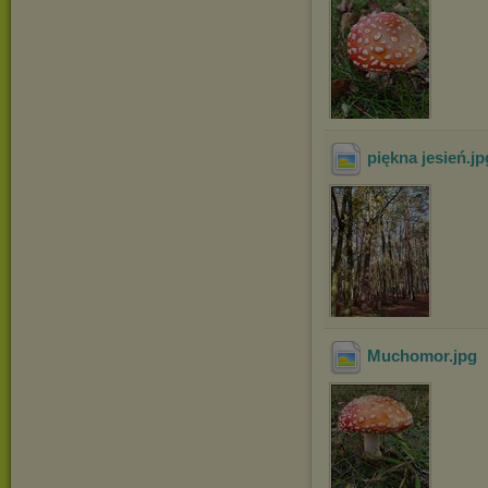
piękna jesień
.j
Muchomor
.jpg