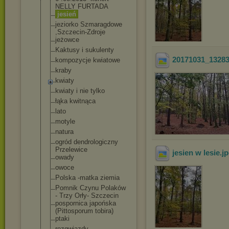
NELLY FURTADA
jesień
jeziorko Szmaragdowe
,Szczecin-Zdro
je
jeżowce
Kaktusy i sukulenty
20171031_1328
kompozycje kwiatowe
kraby
kwiaty
kwiaty i nie tylko
łąka kwitnąca
lato
motyle
natura
ogród dendrologiczny
Przelewice
jesien w lesie
.j
owady
owoce
Polska -matka ziemia
Pomnik Czynu Polaków
- Trzy Orły- Szczecin
pospornica japońska
(Pittosporum tobira)
ptaki
rozgwiazdy