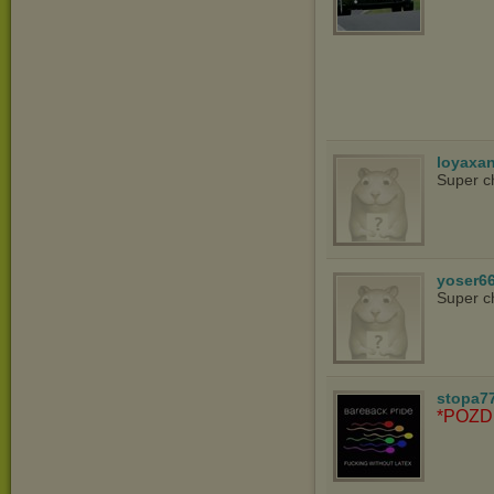
loyaxa
Super c
yoser6
Super c
stopa7
*POZD