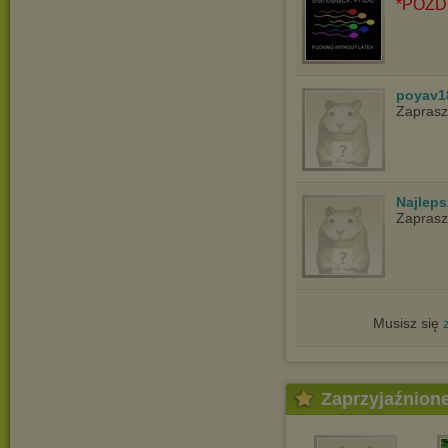
*POZD
poyav1
Zapras
Najlep
Zapras
Musisz się
Zaprzyjaźnion