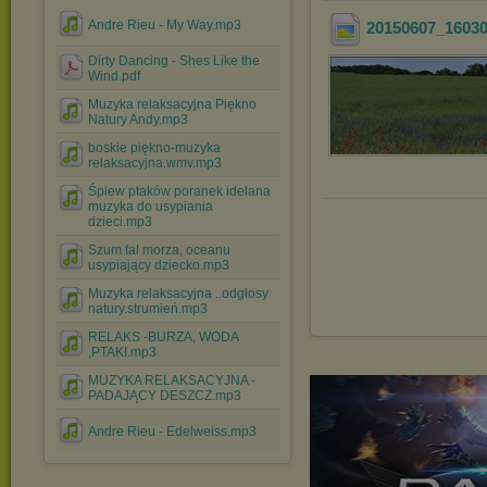
Andre Rieu - My Way.mp3
20150607_1603
Dirty Dancing - Shes Like the
Wind.pdf
Muzyka relaksacyjna Piękno
Natury Andy.mp3
boskie piękno-muzyka
relaksacyjna.wmv.mp3
Śpiew ptaków poranek idelana
muzyka do usypiania
dzieci.mp3
Szum fal morza, oceanu
usypiający dziecko.mp3
Muzyka relaksacyjna ..odgłosy
natury.strumień.mp3
RELAKS -BURZA, WODA
,PTAKI.mp3
MUZYKA RELAKSACYJNA -
PADAJĄCY DESZCZ.mp3
Andre Rieu - Edelweiss.mp3