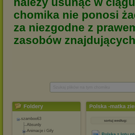
Szukaj plików na tym chomiku
Foldery
Polska -matka zi
szamboo63
sortuj według:
Absurdy
Animacje i Gify
Polska z lotu pt