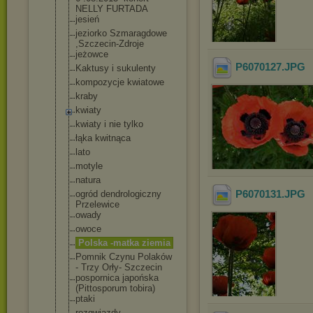
NELLY FURTADA
jesień
jeziorko Szmaragdowe
,Szczecin-Zdro
je
jeżowce
P6070127
.JPG
Kaktusy i sukulenty
kompozycje kwiatowe
kraby
kwiaty
kwiaty i nie tylko
łąka kwitnąca
lato
motyle
natura
P6070131
.JPG
ogród dendrologiczny
Przelewice
owady
owoce
Polska -matka ziemia
Pomnik Czynu Polaków
- Trzy Orły- Szczecin
pospornica japońska
(Pittosporum tobira)
ptaki
rozgwiazdy