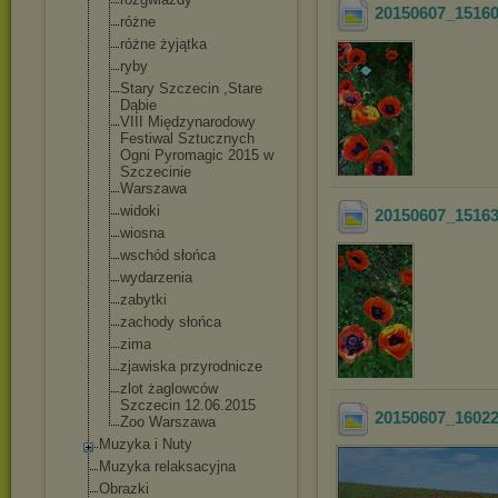
20150607_1516
różne
różne żyjątka
ryby
Stary Szczecin ,Stare
Dąbie
VIII Międzynarodowy
Festiwal Sztucznych
Ogni Pyromagic 2015 w
Szczecinie
Warszawa
widoki
20150607_1516
wiosna
wschód słońca
wydarzenia
zabytki
zachody słońca
zima
zjawiska przyrodnicze
zlot żaglowców
Szczecin 12.06.2015
20150607_1602
Zoo Warszawa
Muzyka i Nuty
Muzyka relaksacyjna
Obrazki