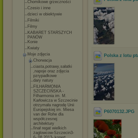
Chomikowe grzeczności
Czesio i inne
dzieci w obiektywie
Filmiki
Filmy
KABARET STARSZYCH
PANÓW
Konie
Kwiaty
Moje zdjęcia
Polska z lotu pt
Chorwacja
ciasta,potrawy
,sałatki
,napoje oraz zdjęcia
pzrypadkowe
dary natury
FILHARMONIA
SZCZECIŃSKA -
Filharmonia im. M.
Karłowicza w Szczecinie
otrzymała nagrodę Unii
Europejskiej im. Miesa
P6070132
.JPG
van der Rohe dla
współczesnej
architektury
finał regat wielkich
żaglowcow-Szcz
ecin3-
6-.08.20
13- konert