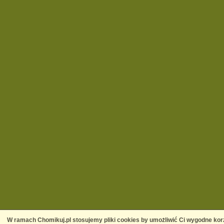
W ramach Chomikuj.pl stosujemy pliki cookies by umożliwić Ci wygodne korz