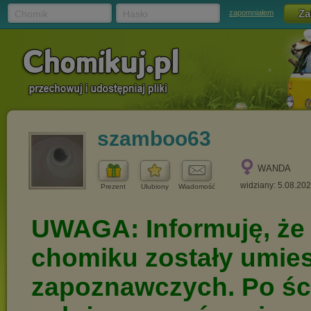
Chomik
Hasło
zapomniałem
szamboo63
WANDA
widziany: 5.08.20
Prezent
Ulubiony
Wiadomość