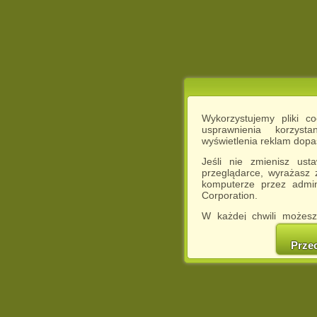
Wykorzystujemy pliki c
usprawnienia korzyst
wyświetlenia reklam dop
Jeśli nie zmienisz ust
przeglądarce, wyrażasz
komputerze przez admin
Corporation.
W każdej chwili możesz
cookies w swojej przeglą
w naszej Pol
Prze
http://chomikuj.pl/Polity
Jednocześnie informuje
może spowodować ogr
Chomikuj.pl.
W przypadku braku twojej