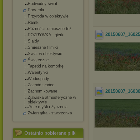
Podwodny świat
Pory roku
Przyroda w obiektywie
Ramki
Różności -śmieszne też
20150607_1602
ROZRYWKA - gierki
Slajdy
Śmieszne filmiki
Świat w obiektywie
Świąteczne
Tapetki na komórkę
Walentynki
Wodospady
Zachód słońca
20150607_1603
Zachomikowane
Zjawiska atmosferyczne w
obiektywie
Złote myśli i życzenia
Zwierzątka - stworzonka
Ostatnio pobierane pliki