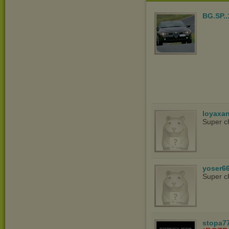
BG.SP..
loyaxa
Super c
yoser6
Super c
stopa7