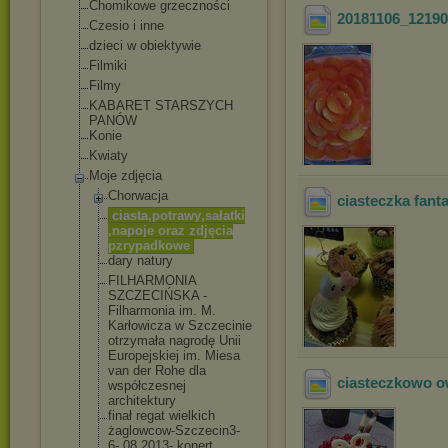
Chomikowe grzeczności
20181106_12190
Czesio i inne
dzieci w obiektywie
Filmiki
Filmy
KABARET STARSZYCH
PANÓW
Konie
Kwiaty
Moje zdjęcia
Chorwacja
ciasteczka fant
ciasta,potrawy
,sałatki
,napoje oraz zdjęcia
pzrypadkowe
dary natury
FILHARMONIA
SZCZECIŃSKA -
Filharmonia im. M.
Karłowicza w Szczecinie
otrzymała nagrodę Unii
Europejskiej im. Miesa
van der Rohe dla
ciasteczkowo 
współczesnej
architektury
finał regat wielkich
żaglowcow-Szcz
ecin3-
6-.08.20
13- konert