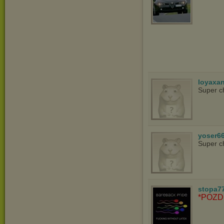
loyaxa
Super c
yoser6
Super c
stopa7
*POZD