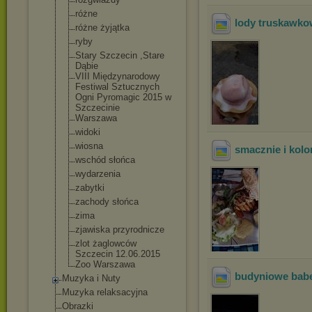
różne
lody truskawk
różne żyjątka
ryby
Stary Szczecin ,Stare
Dąbie
VIII Międzynarodowy
Festiwal Sztucznych
Ogni Pyromagic 2015 w
Szczecinie
Warszawa
widoki
wiosna
smacznie i kol
wschód słońca
wydarzenia
zabytki
zachody słońca
zima
zjawiska przyrodnicze
zlot żaglowców
Szczecin 12.06.2015
Zoo Warszawa
budyniowe bab
Muzyka i Nuty
Muzyka relaksacyjna
Obrazki