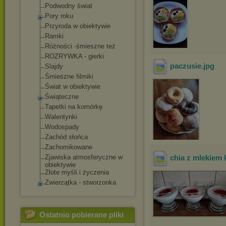
Podwodny świat
Pory roku
Przyroda w obiektywie
Ramki
Różności -śmieszne też
ROZRYWKA - gierki
paczusie
.jpg
Slajdy
Śmieszne filmiki
Świat w obiektywie
Świąteczne
Tapetki na komórkę
Walentynki
Wodospady
Zachód słońca
Zachomikowane
Zjawiska atmosferyczne w
chia z mlekie
obiektywie
Złote myśli i życzenia
Zwierzątka - stworzonka
Ostatnio pobierane pliki