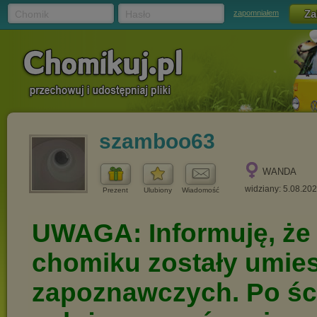
Chomik
Hasło
zapomniałem
szamboo63
WANDA
widziany: 5.08.20
Prezent
Ulubiony
Wiadomość