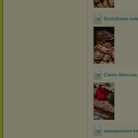
Drożdżowe bułec
Ciasto Mleczna
macepanowe kw