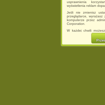
usprawnienia korzyst
wyświetlenia reklam dop
Jeśli nie zmienisz ust
przeglądarce, wyrażasz
komputerze przez admin
Corporation.
W każdej chwili możesz
cookies w swojej przeglą
w naszej Pol
Prze
http://chomikuj.pl/Polity
Jednocześnie informuje
może spowodować ogr
Chomikuj.pl.
W przypadku braku twojej
prosimy o opuszczenie se
Wykorzystanie plików c
(dostosowanie reklam do
działań marketingowych).
Wyrażenie sprzeciwu spo
będzie dopasowana do Tw
wyświetlona przypadkowo
Istnieje możliwość zmian