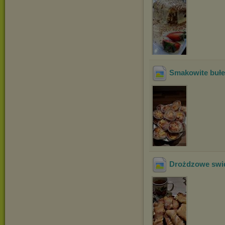
Smakowite bułe
Drożdzowe swid