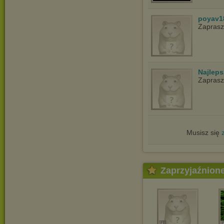
poyav1
Zapras
Najlep
Zapras
Musisz się
Zaprzyjaźnion