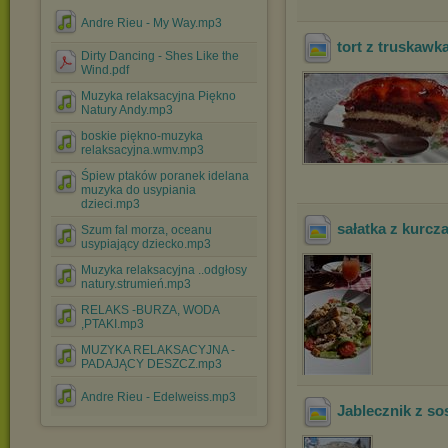
Andre Rieu - My Way.mp3
tort z truskawka
Dirty Dancing - Shes Like the
Wind.pdf
Muzyka relaksacyjna Piękno
Natury Andy.mp3
boskie piękno-muzyka
relaksacyjna.wmv.mp3
Śpiew ptaków poranek idelana
muzyka do usypiania
dzieci.mp3
sałatka z kurcz
Szum fal morza, oceanu
usypiający dziecko.mp3
Muzyka relaksacyjna ..odgłosy
natury.strumień.mp3
RELAKS -BURZA, WODA
,PTAKI.mp3
MUZYKA RELAKSACYJNA -
PADAJĄCY DESZCZ.mp3
Andre Rieu - Edelweiss.mp3
Jablecznik z s