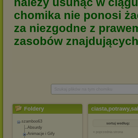
Szukaj plików na tym chomiku
Foldery
ciasta,potrawy,sa
szamboo63
sortuj według:
Absurdy
« poprzednia strona
Animacje i Gify