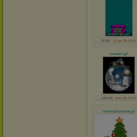
prezent dla pań
20 KB
13 gru 09 10:28
noweb7
.gif
109 KB
8 lut 09 22:07
nieznośny kotek
.gif