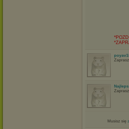
*POZD
*ZAPR
poyav1
Zapras
Najlep
Zapras
Musisz się