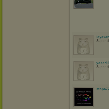
loyaxa
Super c
yoser6
Super c
stopa7