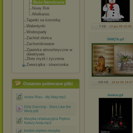
Boże Narodzenie
Nowy Rok
Wielkanoc
Tapetki na komórkę
wesoły bałwan
Walentynki
7 KB
13 gru 09 10:30
Wodospady
Zachód słońca
ŚWIĘTA
.gif
Zachomikowane
Zjawiska atmosferyczne w
obiektywie
Złote myśli i życzenia
Zwierzątka - stworzonka
ŚWIĘTA
336 KB
19 lut 09 19:47
Ostatnio pobierane pliki
świece
.gif
Andre Rieu - My Way.mp3
Dirty Dancing - Shes Like the
Wind.pdf
Muzyka relaksacyjna Piękno
Natury Andy.mp3
boskie piękno-muzyka
świece