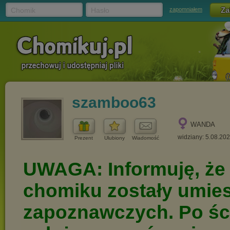
Chomik
Hasło
zapomniałem
szamboo63
WANDA
widziany: 5.08.20
Prezent
Ulubiony
Wiadomość