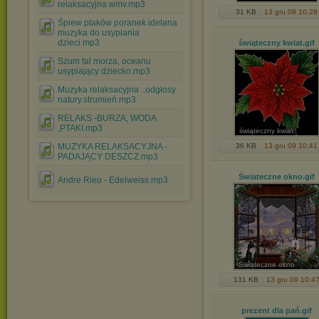
relaksacyjna.wmv.mp3
31 KB
13 gru 09 10:28
Śpiew ptaków poranek idelana
muzyka do usypiania
dzieci.mp3
świąteczny kwiat
.gif
Szum fal morza, oceanu
usypiający dziecko.mp3
Muzyka relaksacyjna ..odgłosy
natury.strumień.mp3
RELAKS -BURZA, WODA
,PTAKI.mp3
świąteczny kwiat
MUZYKA RELAKSACYJNA -
36 KB
13 gru 09 10:41
PADAJĄCY DESZCZ.mp3
Świateczne okno
.gif
Andre Rieu - Edelweiss.mp3
Świateczne okno
131 KB
13 gru 09 10:4
prezent dla pań
.gif