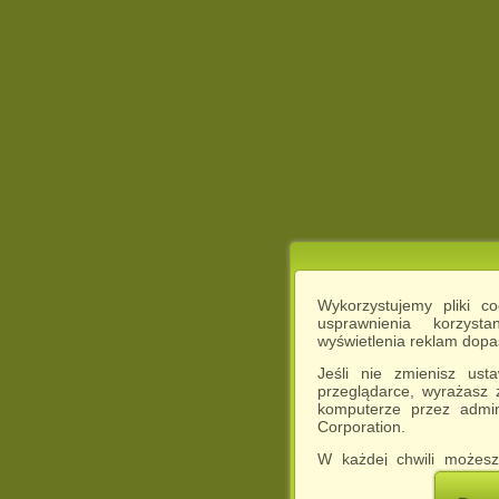
Wykorzystujemy pliki c
usprawnienia korzyst
wyświetlenia reklam dop
Jeśli nie zmienisz ust
przeglądarce, wyrażasz
komputerze przez admin
Corporation.
W każdej chwili możesz
cookies w swojej przeglą
w naszej Pol