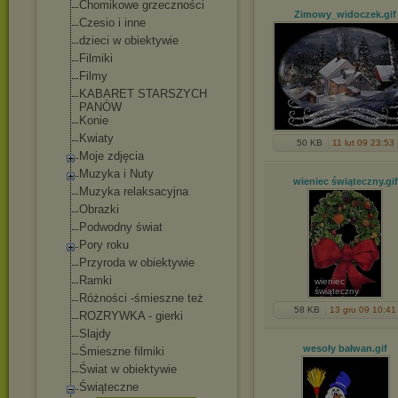
Chomikowe grzeczności
Zimowy_widoczek
.gif
Czesio i inne
dzieci w obiektywie
Filmiki
Filmy
KABARET STARSZYCH
PANÓW
Konie
Kwiaty
50 KB
11 lut 09 23:53
Moje zdjęcia
Muzyka i Nuty
wieniec świąteczny
.gif
Muzyka relaksacyjna
Obrazki
Podwodny świat
Pory roku
Przyroda w obiektywie
Ramki
wieniec
świąteczny
Różności -śmieszne też
58 KB
13 gru 09 10:41
ROZRYWKA - gierki
Slajdy
wesoły bałwan
.gif
Śmieszne filmiki
Świat w obiektywie
Świąteczne