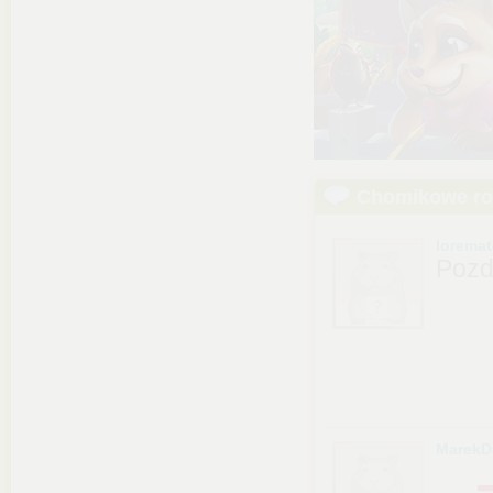
Chomikowe r
lorema
Pozd
MarekD