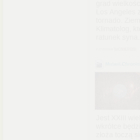
grad wielkoś
Los Angeles 
tornado. Ziem
Klimatolog, k
ratunek syna.
z chomika
NICNIEROBI
Mutant.Chronic
Jest XXIII wi
wkrótce będzi
złoża toczą s