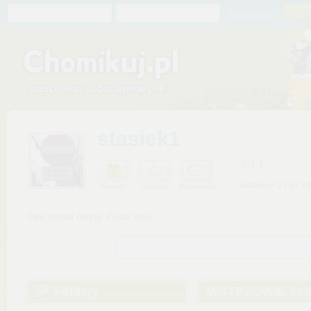
Chomik
Hasło
zapomniałem
stasiek1
:) :) :)
widziany: 27.07.2
Prezent
Ulubiony
Wiadomość
Opis został ukryty.
Pokaż opis
Szukaj plików na tym chomiku
Foldery
MISTRZOWIE Scie