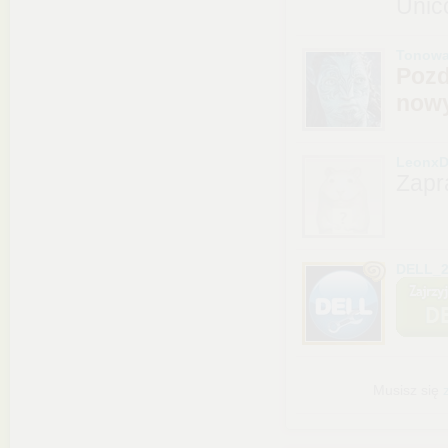
Unic
Tonowa
Pozd
nowy
LeonxD
Zapr
DELL_2
Musisz się