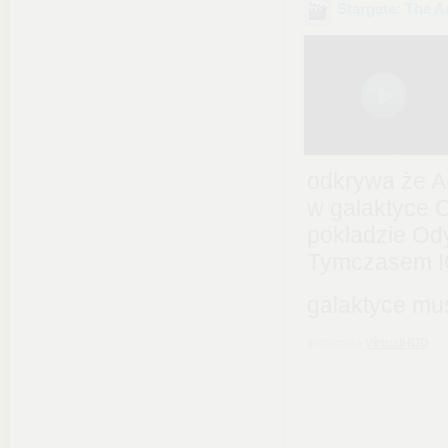
Stargate: The A
odkrywa że A
w galaktyce O
pokładzie Od
Tymczasem IO
galaktyce mu
z chomika
VirtualHDD