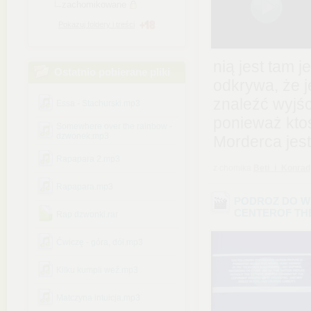
zachomikowane
Pokazuj foldery i treści
nią jest tam 
Ostatnio pobierane pliki
odkrywa, że j
znaleźć wyjśc
Essa - Stachurski.mp3
ponieważ ktoś
Somewhere over the rainbow -
dzwonek.mp3
Morderca jest
Rapapara 2.mp3
z chomika
Beti_i_Konrad
Rapapara.mp3
PODROZ DO WN
CENTER
OF TH
Rap dzwonki.rar
Ćwiczę - góra, dół.mp3
Kilku kumpli weź.mp3
Matczyna intuicja.mp3