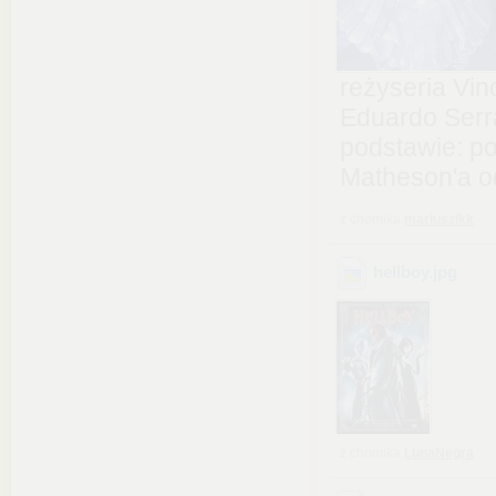
reżyseria Vi
Eduardo Serr
podstawie: p
Matheson'a od
z chomika
mariuszikk
hellboy
.jpg
z chomika
LunaNegra