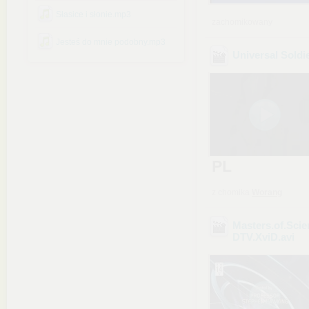
Słasice i słonie.mp3
zachomikowany
Jesteś do mnie podobny.mp3
Universal Soldi
PL
z chomika
Worang
Masters.of.Scie
DTV.XviD
.avi