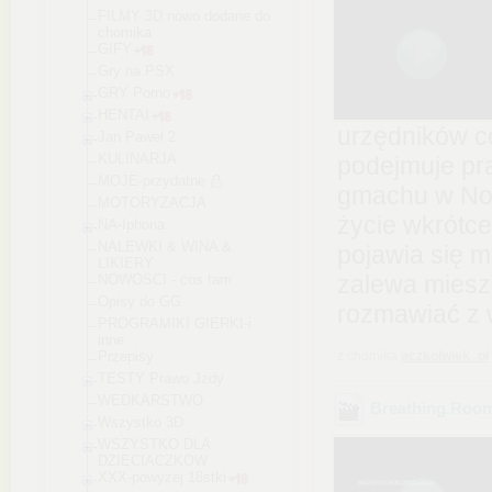
FILMY 3D nowo dodane do
chomika
GIFY
Gry na PSX
GRY Porno
HENTAI
urzędników co
Jan Paweł 2
KULINARJA
podejmuje pr
MOJE-przydatne
gmachu w Now
MOTORYZACJA
życie wkrótce
NA-Iphona
NALEWKI & WINA &
pojawia się m
LIKIERY
zalewa miesz
NOWOSCI - cos tam
Opisy do GG
rozmawiać z 
PROGRAMIKI GIERKI-i
inne
Przepisy
z chomika
aczkolwiek_pl
TESTY Prawo Jzdy
WEDKARSTWO
Breathing.Roo
Wszystko 3D
WSZYSTKO DLA
DZIECIACZKOW
XXX-powyzej 18stki