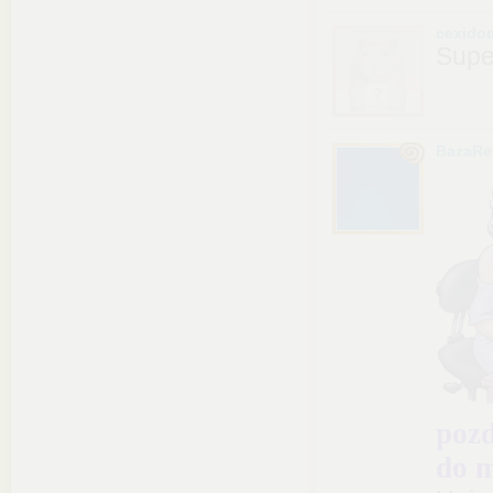
cexido
Supe
BazaRe
pozd
do m