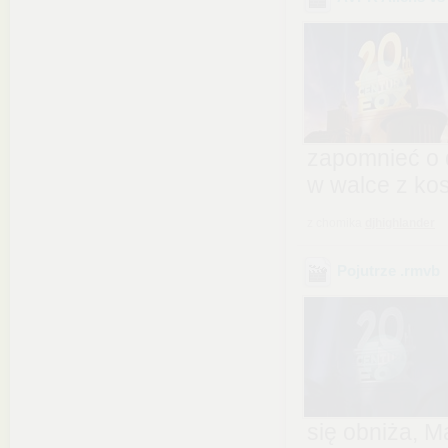
zapomnieć o 
w walce z ko
z chomika
djhighlander
Pojutrze
.rmvb
się obniża, M