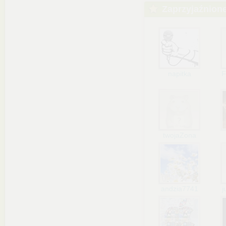
Zaprzyjaźnion
napitka
F
twojaZona
andzia7741
j