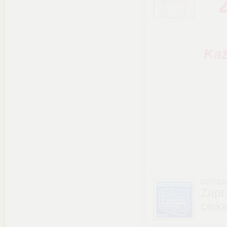
Każ
DZIAC
Zapr
ciek