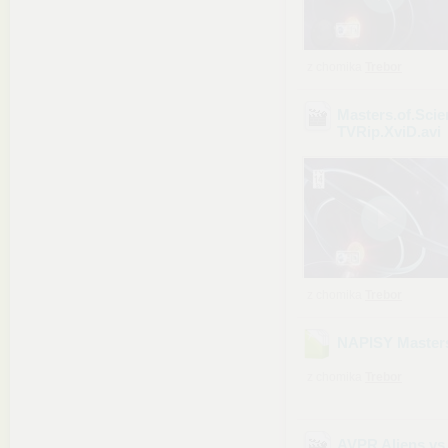
z chomika
Trebor
Masters.of.Sci
TVRip.XviD
.avi
z chomika
Trebor
NAPISY Masters
z chomika
Trebor
AVPR Aliens vs