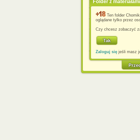
Folder z materiałam
Wykorzystujemy pliki c
usprawnienia korzyst
Ten folder Chomik
wyświetlenia reklam dop
oglądane tylko przez oso
Jeśli nie zmienisz ust
Czy chcesz zobaczyć za
przeglądarce, wyrażasz
komputerze przez admin
Corporation.
Zaloguj się
jeśli masz j
W każdej chwili możesz
cookies w swojej przeglą
w naszej Pol
Prze
http://chomikuj.pl/Polity
Jednocześnie informuje
może spowodować ogr
Chomikuj.pl.
W przypadku braku twojej
prosimy o opuszczenie se
Wykorzystanie plików c
(dostosowanie reklam do
działań marketingowych).
Wyrażenie sprzeciwu spo
będzie dopasowana do Tw
wyświetlona przypadkowo