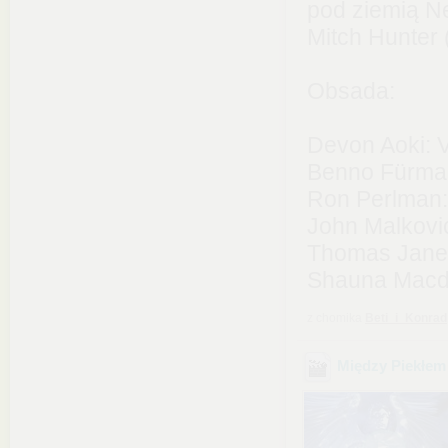
pod ziemią N
Mitch Hunter
Obsada:
Devon Aoki: V
Benno Fürman
Ron Perlman:
John Malkovi
Thomas Jane:
Shauna Macdo
z chomika
Beti_i_Konrad
Między Piekłem