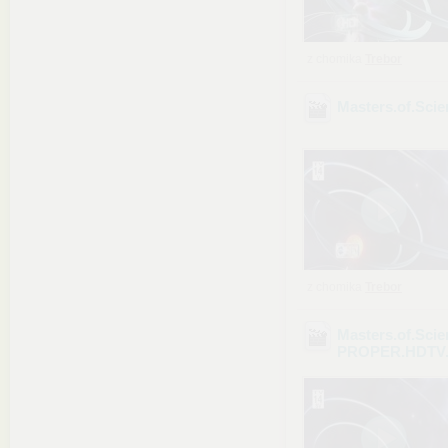
z chomika
Trebor
Masters.of.Sci
z chomika
Trebor
Masters.of.Scie
PROPER.HDTV.