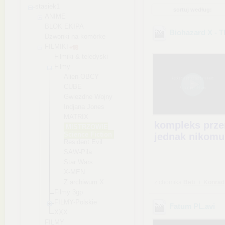
stasiek1
sortuj według:
ANIME
BLOK EKIPA
Biohazard X - 
Dzwonki na komórke
FILMIKI
Filmiki & teledyski
Filmy
Alien-OBCY
CUBE
Gwiezdne Wojny
Indjana Jones
MATRIX
kompleks przem
MISTRZOWIE
Science Fiction
jednak nikomu 
Resident Evil
SAW-Piła
Star Wars
X-MEN
Z archiwum X
z chomika
Beti_i_Konrad
Filmy 3gp
FILMY-Polskie
Fatum PL
.avi
XXX
FILMY