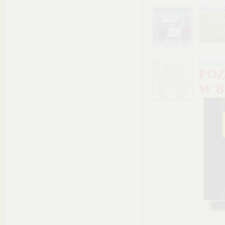
MiczeL
karopa
POZ
W B