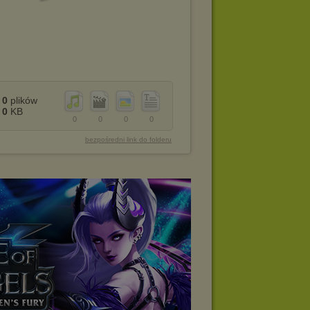
0
plików
0
KB
0
0
0
0
bezpośredni link do folderu