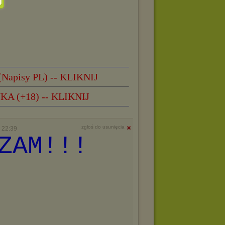
 (Napisy PL) -- KLIKNIJ
 (+18) -- KLIKNIJ
zgłoś do usunięcia
 22:39
ZAM!!!