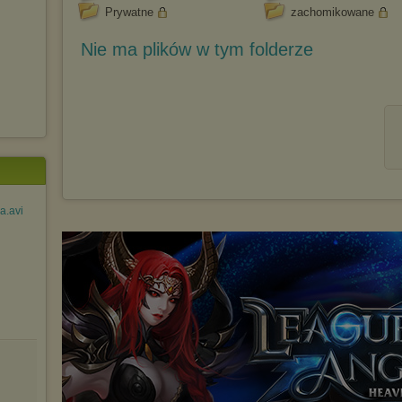
Prywatne
zachomikowane
Nie ma plików w tym folderze
a.avi