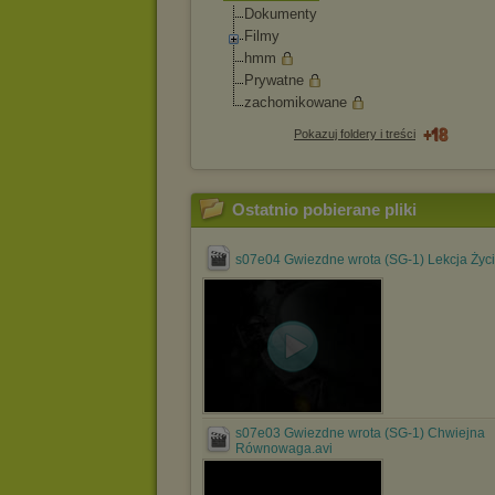
Dokumenty
Filmy
hmm
Prywatne
zachomikowane
Pokazuj foldery i treści
Ostatnio pobierane pliki
s07e04 Gwiezdne wrota (SG-1) Lekcja Życi
s07e03 Gwiezdne wrota (SG-1) Chwiejna
Równowaga.avi