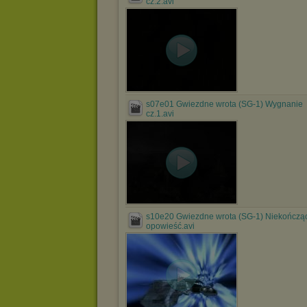
cz.2.avi
s07e01 Gwiezdne wrota (SG-1) Wygnanie
cz.1.avi
s10e20 Gwiezdne wrota (SG-1) Niekończąc
opowieść.avi