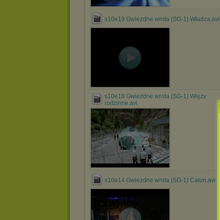
s10e19 Gwiezdne wrota (SG-1) Władza.avi
s10e18 Gwiezdne wrota (SG-1) Więzy
rodzinne.avi
s10e14 Gwiezdne wrota (SG-1) Całun.avi