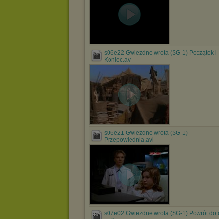
s06e22 Gwiezdne wrota (SG-1) Początek i
Koniec.avi
s06e21 Gwiezdne wrota (SG-1)
Przepowiednia.avi
s07e02 Gwiezdne wrota (SG-1) Powrót do