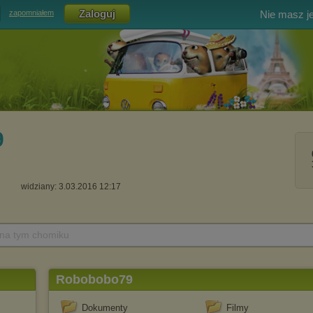
Nie masz j
zapomniałem
9
widziany: 3.03.2016 12:17
 na tym chomiku
Robobobo79
Dokumenty
Filmy