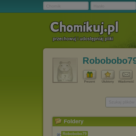
Chomik
Hasło
Robobobo7
Prezent
Ulubiony
Wiadomość
Szukaj plików
Foldery
Robobobo79