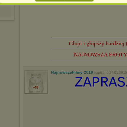
Jednocześnie informujemy że zmiana ustawień przeglądarki może
spowodować ograniczenie korzystania ze strony Chomikuj.pl.
W przypadku braku twojej zgody na akceptację cookies niestety
prosimy o opuszczenie serwisu chomikuj.pl.
Wykorzystanie plików cookies
przez
Zaufanych Partnerów
(dostosowanie reklam do Twoich potrzeb, analiza skuteczności działań
marketingowych).
Wyrażenie sprzeciwu spowoduje, że wyświetlana Ci reklama nie
Głupi i głupszy bardziej
będzie dopasowana do Twoich preferencji, a będzie to reklama
wyświetlona przypadkowo.
NAJNOWSZA EROTYKA
Istnieje możliwość zmiany ustawień przeglądarki internetowej w
sposób uniemożliwiający przechowywanie plików cookies na
urządzeniu końcowym. Można również usunąć pliki cookies,
dokonując odpowiednich zmian w ustawieniach przeglądarki
NajnowszeFilmy-2016
napisano 24.01.2015
internetowej.
ZAPRAS
Pełną informację na ten temat znajdziesz pod adresem
http://chomikuj.pl/PolitykaPrywatnosci.aspx
.