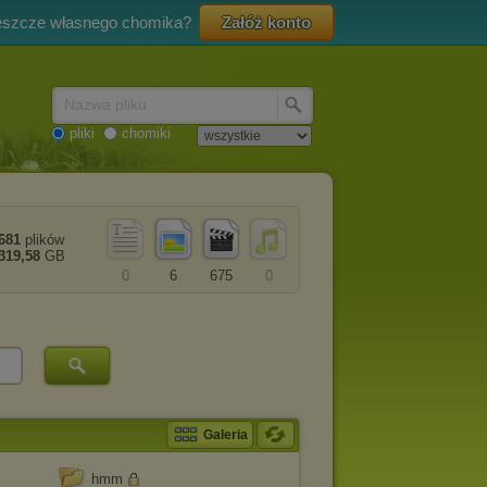
eszcze własnego chomika?
Załóż konto
Nazwa pliku
pliki
chomiki
681
plików
319,58
GB
0
6
675
0
Galeria
hmm