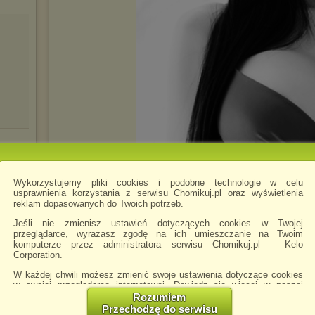
Wykorzystujemy pliki cookies i podobne technologie w celu
usprawnienia korzystania z serwisu Chomikuj.pl oraz wyświetlenia
reklam dopasowanych do Twoich potrzeb.
Jeśli nie zmienisz ustawień dotyczących cookies w Twojej
przeglądarce, wyrażasz zgodę na ich umieszczanie na Twoim
komputerze przez administratora serwisu Chomikuj.pl – Kelo
Corporation.
W każdej chwili możesz zmienić swoje ustawienia dotyczące cookies
w swojej przeglądarce internetowej. Dowiedz się więcej w naszej
Polityce Prywatności -
http://chomikuj.pl/PolitykaPrywatnosci.aspx
.
Rozumiem
Przechodzę do serwisu