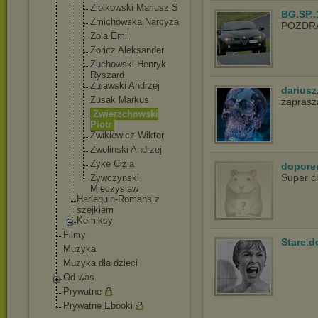
Ziolkowski Mariusz S
BG.SP..
Zmichowska Narcyza
POZDR
Zola Emil
Zoricz Aleksander
Zuchowski Henryk
Ryszard
Zulawski Andrzej
dariusz
Zusak Markus
zapras
Zwierzchows
ki
Piotr
Zwikiewicz Wiktor
Zwolinski Andrzej
Zyke Cizia
dopore
Super c
Zywczynski
Mieczyslaw
Harlequin-Roma
ns z
szejkiem
Komiksy
Filmy
Stare.d
Muzyka
Muzyka dla dzieci
Od was
Prywatne
Prywatne Ebooki