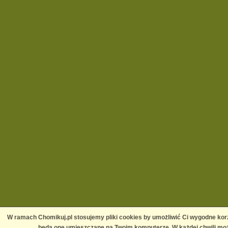
W ramach Chomikuj.pl stosujemy pliki cookies by umożliwić Ci wygodne korz
będą one umieszczane na Twoim komputerze. W każdej chwili moż