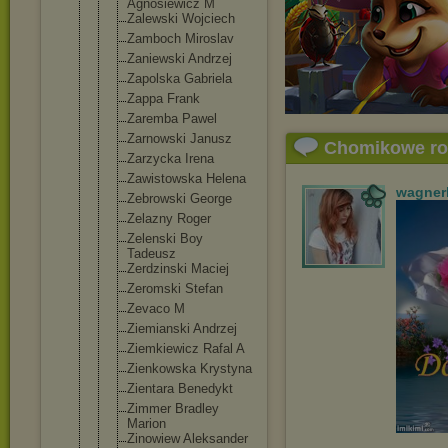
Agnosiewicz M
Zalewski Wojciech
Zamboch Miroslav
Zaniewski Andrzej
Zapolska Gabriela
Zappa Frank
Zaremba Pawel
Zarnowski Janusz
Chomikowe r
Zarzycka Irena
Zawistowska Helena
wagner
Zebrowski George
Zelazny Roger
Zelenski Boy
Tadeusz
Zerdzinski Maciej
Zeromski Stefan
Zevaco M
Ziemianski Andrzej
Ziemkiewicz Rafal A
Zienkowska Krystyna
Zientara Benedykt
Zimmer Bradley
Marion
Zinowiew Aleksander