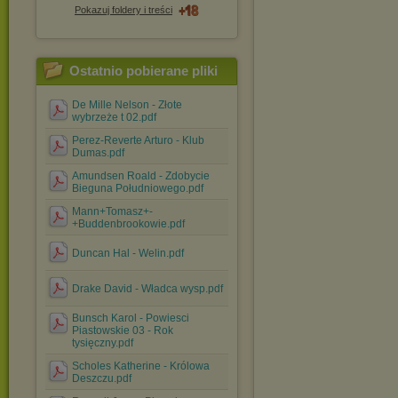
Pokazuj foldery i treści
Ostatnio pobierane pliki
De Mille Nelson - Złote
wybrzeże t 02.pdf
Perez-Reverte Arturo - Klub
Dumas.pdf
Amundsen Roald - Zdobycie
Bieguna Południowego.pdf
Mann+Tomasz+-
+Buddenbrookowie.pdf
Duncan Hal - Welin.pdf
Drake David - Władca wysp.pdf
Bunsch Karol - Powiesci
Piastowskie 03 - Rok
tysięczny.pdf
Scholes Katherine - Królowa
Deszczu.pdf