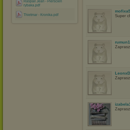
Raspail Jean - Pierscien
rybaka.pdf
mofixa
Thietmar - Kronika.pdf
Super c
rumun1
Zapras
LeonxD
Zapras
izabela
Zaprasz