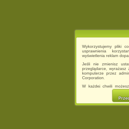
Wykorzystujemy pliki c
usprawnienia korzyst
wyświetlenia reklam dop
Jeśli nie zmienisz ust
przeglądarce, wyrażasz
komputerze przez admin
Corporation.
W każdej chwili możesz
cookies w swojej przeglą
w naszej Pol
Prze
http://chomikuj.pl/Polity
Jednocześnie informuje
może spowodować ogr
Chomikuj.pl.
W przypadku braku twojej