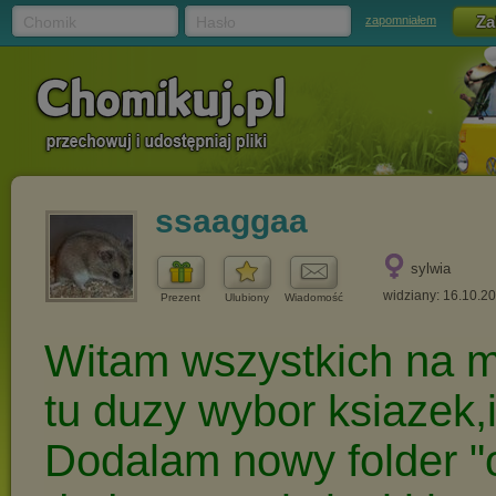
Chomik
Hasło
zapomniałem
ssaaggaa
sylwia
widziany: 16.10.2
Prezent
Ulubiony
Wiadomość