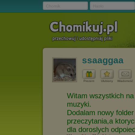
Chomik
Hasło
ssaaggaa
Prezent
Ulubiony
Wiadomość