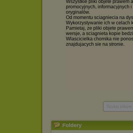
Szukaj plików
Foldery