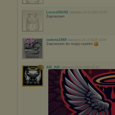
LeonxD8192
napisano 24.12.2024 23:07
Zapraszam
izabela1968
napisano 24.10.2025 13:04
Zapraszam do mojej czytelni
AM_AM
napisano 30.05.2026 07:20