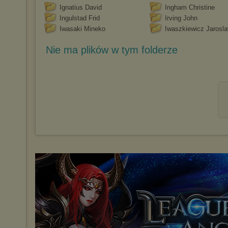
Ignatius David
Ingham Christine
Ingulstad Frid
Irving John
Iwasaki Mineko
Iwaszkiewicz Jarosl
Nie ma plików w tym folderze