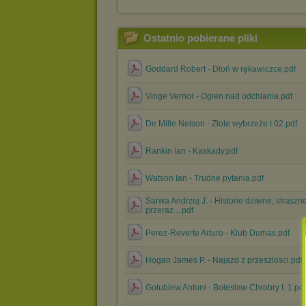
Ostatnio pobierane pliki
Goddard Robert - Dłoń w rękawiczce.pdf
Vinge Vernor - Ogien nad odchlania.pdf
De Mille Nelson - Złote wybrzeże t 02.pdf
Rankin Ian - Kaskady.pdf
Watson Ian - Trudne pytania.pdf
Sarwa Andrzej J. - Historie dziwne, straszne
przeraz....pdf
Perez-Reverte Arturo - Klub Dumas.pdf
Hogan James P. - Najazd z przeszlosci.pdf
Gołubiew Antoni - Bolesław Chrobry t. 1.pdf