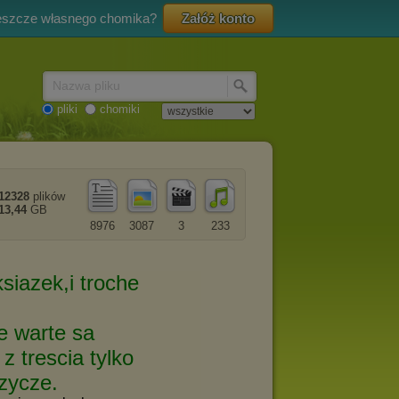
eszcze własnego chomika?
Załóż konto
Nazwa pliku
pliki
chomiki
12328
plików
13,44
GB
8976
3087
3
233