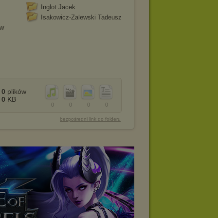
Inglot Jacek
Isakowicz-Zalewski Tadeusz
aw
0
plików
0
KB
0
0
0
0
bezpośredni link do folderu