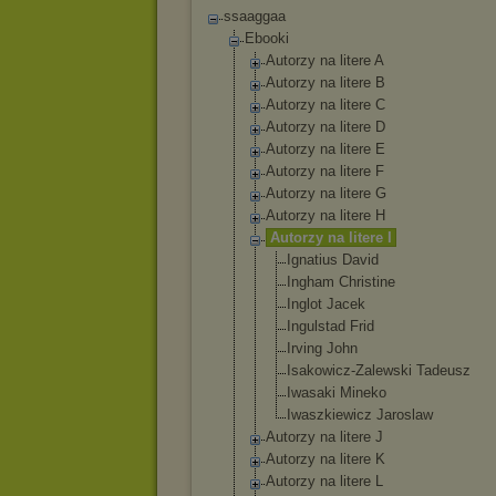
ssaaggaa
Ebooki
Autorzy na litere A
Autorzy na litere B
Autorzy na litere C
Autorzy na litere D
Autorzy na litere E
Autorzy na litere F
Autorzy na litere G
Autorzy na litere H
Autorzy na litere I
Ignatius David
Ingham Christine
Inglot Jacek
Ingulstad Frid
Irving John
Isakowicz-Z
alewski Tadeusz
Iwasaki Mineko
Iwaszkiewic
z Jaroslaw
Autorzy na litere J
Autorzy na litere K
Autorzy na litere L