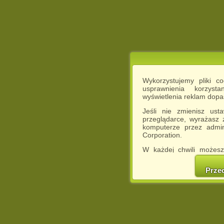
Wykorzystujemy pliki c
usprawnienia korzyst
wyświetlenia reklam dop
Jeśli nie zmienisz ust
przeglądarce, wyrażasz
komputerze przez admin
Corporation.
W każdej chwili możesz
cookies w swojej przeglą
w naszej Pol
Prze
http://chomikuj.pl/Polity
Jednocześnie informuje
może spowodować ogr
Chomikuj.pl.
W przypadku braku twojej