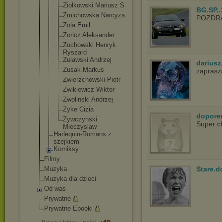
Ziolkowski Mariusz S
BG.SP..
Zmichowska Narcyza
POZDR
Zola Emil
Zoricz Aleksander
Zuchowski Henryk
Ryszard
Zulawski Andrzej
dariusz
Zusak Markus
zapras
Zwierzchows
ki Piotr
Zwikiewicz Wiktor
Zwolinski Andrzej
Zyke Cizia
dopore
Zywczynski
Super c
Mieczyslaw
Harlequin-Roma
ns z
szejkiem
Komiksy
Filmy
Stare.d
Muzyka
Muzyka dla dzieci
Od was
Prywatne
Prywatne Ebooki