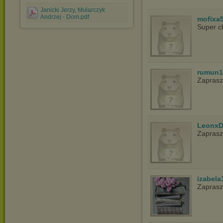
Janicki Jerzy, Mularczyk
Andrzej - Dom.pdf
mofixa
Super c
rumun1
Zapras
LeonxD
Zapras
izabela
Zaprasz