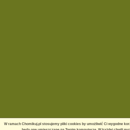
W ramach Chomikuj.pl stosujemy pliki cookies by umożliwić Ci wygodne korz
będą one umieszczane na Twoim komputerze. W każdej chwili moż