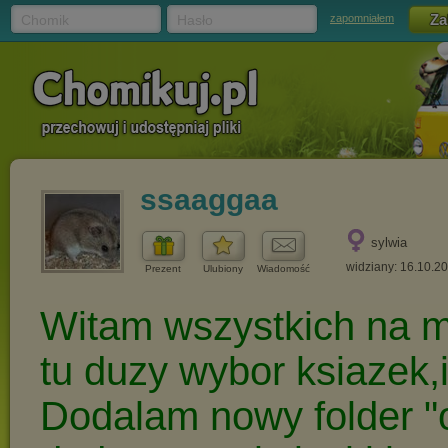
Chomik
Hasło
zapomniałem
ssaaggaa
sylwia
widziany: 16.10.2
Prezent
Ulubiony
Wiadomość