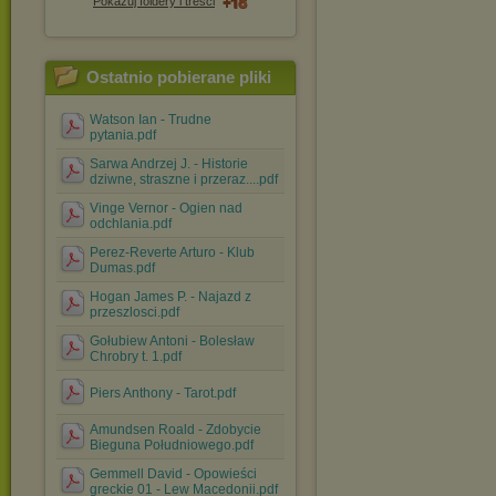
Pokazuj foldery i treści
Ostatnio pobierane pliki
Watson Ian - Trudne
pytania.pdf
Sarwa Andrzej J. - Historie
dziwne, straszne i przeraz....pdf
Vinge Vernor - Ogien nad
odchlania.pdf
Perez-Reverte Arturo - Klub
Dumas.pdf
Hogan James P. - Najazd z
przeszlosci.pdf
Gołubiew Antoni - Bolesław
Chrobry t. 1.pdf
Piers Anthony - Tarot.pdf
Amundsen Roald - Zdobycie
Bieguna Południowego.pdf
Gemmell David - Opowieści
greckie 01 - Lew Macedonii.pdf