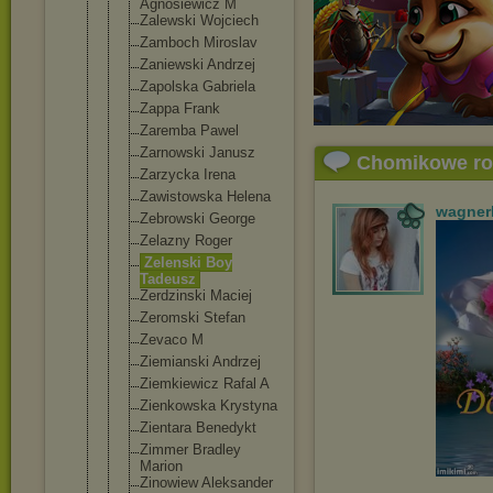
Agnosiewicz M
Zalewski Wojciech
Zamboch Miroslav
Zaniewski Andrzej
Zapolska Gabriela
Zappa Frank
Zaremba Pawel
Zarnowski Janusz
Chomikowe r
Zarzycka Irena
Zawistowska Helena
wagner
Zebrowski George
Zelazny Roger
Zelenski Boy
Tadeusz
Zerdzinski Maciej
Zeromski Stefan
Zevaco M
Ziemianski Andrzej
Ziemkiewicz Rafal A
Zienkowska Krystyna
Zientara Benedykt
Zimmer Bradley
Marion
Zinowiew Aleksander