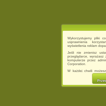
Wykorzystujemy pliki c
usprawnienia korzyst
wyświetlenia reklam dop
Jeśli nie zmienisz ust
przeglądarce, wyrażasz
komputerze przez admin
Corporation.
W każdej chwili możesz
cookies w swojej przeglą
w naszej Pol
Prze
http://chomikuj.pl/Polity
Jednocześnie informuje
może spowodować ogr
Chomikuj.pl.
W przypadku braku twojej