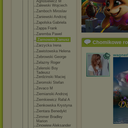
Agnosiewicz M
Zalewski Wojciech
Zamboch Miroslav
Zaniewski Andrzej
Zapolska Gabriela
Zappa Frank
Zaremba Pawel
Zarnowski Janusz
Chomikowe r
Zarzycka Irena
Zawistowska Helena
wagner
Zebrowski George
Zelazny Roger
Zelenski Boy
Tadeusz
Zerdzinski Maciej
Zeromski Stefan
Zevaco M
Ziemianski Andrzej
Ziemkiewicz Rafal A
Zienkowska Krystyna
Zientara Benedykt
Zimmer Bradley
Marion
Zinowiew Aleksander