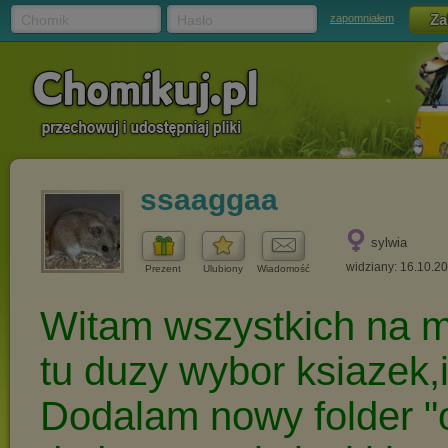
Chomik
Hasło
zapomniałem
ssaaggaa
sylwia
widziany: 16.10.2
Prezent
Ulubiony
Wiadomość