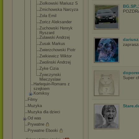
Ziolkowski Mariusz S
BG.SP..
Zmichowska Narcyza
POZDR
Zola Emil
Zoricz Aleksander
Zuchowski Henryk
Ryszard
Zulawski Andrzej
dariusz
Zusak Markus
zapras
Zwierzchows
ki Piotr
Zwikiewicz Wiktor
Zwolinski Andrzej
Zyke Cizia
dopore
Zywczynski
Super c
Mieczyslaw
Harlequin-Roma
ns z
szejkiem
Komiksy
Filmy
Stare.d
Muzyka
Muzyka dla dzieci
Od was
Prywatne
Prywatne Ebooki