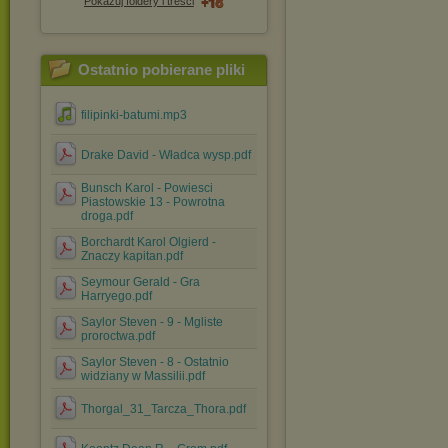
Pokazuj foldery i treści
Ostatnio pobierane pliki
filipinki-batumi.mp3
Drake David - Władca wysp.pdf
Bunsch Karol - Powiesci
Piastowskie 13 - Powrotna
droga.pdf
Borchardt Karol Olgierd -
Znaczy kapitan.pdf
Seymour Gerald - Gra
Harryego.pdf
Saylor Steven - 9 - Mgliste
proroctwa.pdf
Saylor Steven - 8 - Ostatnio
widziany w Massilii.pdf
Thorgal_31_Tarcza_Thora.pdf