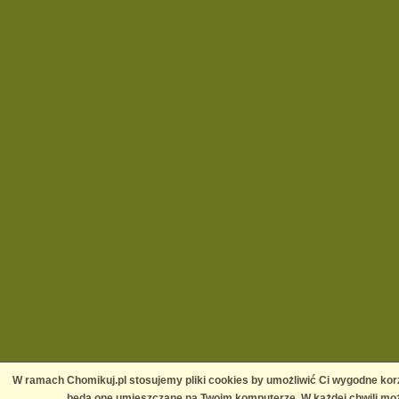
W ramach Chomikuj.pl stosujemy pliki cookies by umożliwić Ci wygodne korz
będą one umieszczane na Twoim komputerze. W każdej chwili moż