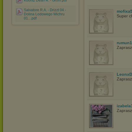
Koontz Dean R. - Grom.pdf
Salvatore R.A. - Drizzt 04 -
mofixa
Dolina Lodowego Wichru
Super c
01....pdf
rumun1
Zapras
LeonxD
Zapras
izabela
Zaprasz