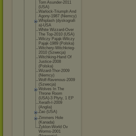
Torn Asunder-201
1
(USA)
Warlock-Tri
umph And
Agony-1987 (Niemcy)
Whiplash (dyskografi
a)-USA
White Wizzard-Ove
r
The Top-2010 (USA)
Wilczy Pająk-Wilcz
y
Pająk-1989 (Polska)
Witchery-Wi
tchkrieg-
20
10 (Szwecja)
Witchking-H
and Of
Justice-200
8
(Polska)
Wizard-Thor
-2009
(Niemcy)
Wolf-Raveno
us-2009
(Szwecja)
Wolves In The
Throne Room
(USA)-3 Płyty, 1 EP
Xerath-I-20
09
(Anglia)
Zao (USA)
Zimmers Hole
(Kanada)
Zyklon-Worl
d Ov
Worms-2001
(Norwegia)