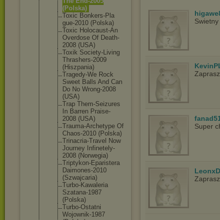
The End-2005
(Polska)
higawe
Toxic Bonkers-Pla
Swietny
gue-2010 (Polska)
Toxic Holocaust-A
n
Overdose Of Death-
2008 (USA)
Toxik Society-Liv
ing
Thrashers-2
009
KevinP
(Hiszpania)
Zapras
Tragedy-We Rock
Sweet Balls And Can
Do No Wrong-2008
(USA)
Trap Them-Seizur
es
In Barren Praise-
fanad5
2008 (USA)
Trauma-Arch
etype Of
Super c
Chaos-2010 (Polska)
Trinacria-T
ravel Now
Journey Infinetely-
2008 (Norwegia)
Triptykon-E
paristera
Daimones-20
10
LeonxD
(Szwajcaria
)
Zapras
Turbo-Kawal
eria
Szatana-198
7
(Polska)
Turbo-Ostat
ni
Wojownik-19
87