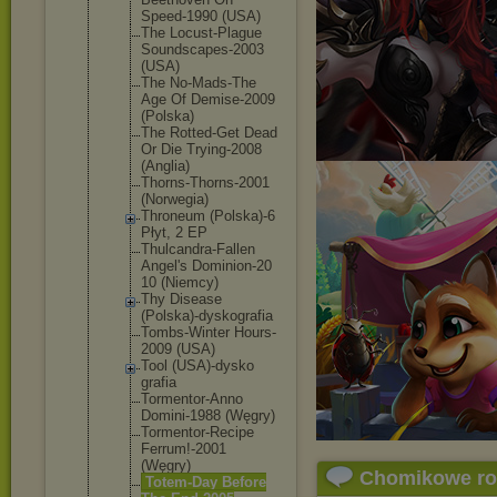
Speed-1990 (USA)
The Locust-Plag
ue
Soundscapes
-2003
(USA)
The No-Mads-The
Age Of Demise-2009
(Polska)
The Rotted-Get Dead
Or Die Trying-2008
(Anglia)
Thorns-Thor
ns-2001
(Norwegia)
Throneum (Polska)-6
Płyt, 2 EP
Thulcandra-
Fallen
Angel's Dominion-20
10 (Niemcy)
Thy Disease
(Polska)-dy
skografia
Tombs-Winte
r Hours-
2009 (USA)
Tool (USA)-dysko
grafia
Tormentor-A
nno
Domini-1988 (Węgry)
Tormentor-R
ecipe
Ferrum!-200
1
(Węgry)
Chomikowe r
Totem-Day Before