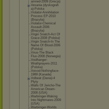
amned-2009 (Grecja)
Vesania (dyskografi
a)-Polska
Violator-An
nihilation
Process EP-2010
(Brazylia)
Violator-Ch
emical
Assault-200
6
(Brazylia)
Virgin Snatch-Act Of
Grace-2008 (Polska)
Virgin Snatch-In The
Name Of Blood-2006
(Polska)
Virus-The Black
Flux-2008 (Norwegia)
Voidhanger-
Wrathprayer
s-2011
(Polska)
Voivod-Noth
ingface-
198
9 (Kanada)
Volbeat (Dania)-4
Płyty
Walls Of Jericho-The
American Dream-
2008 (USA)
Warbringer-
Waking
Into Nightmares-
2009
(USA)
Warbringer-
Worlds