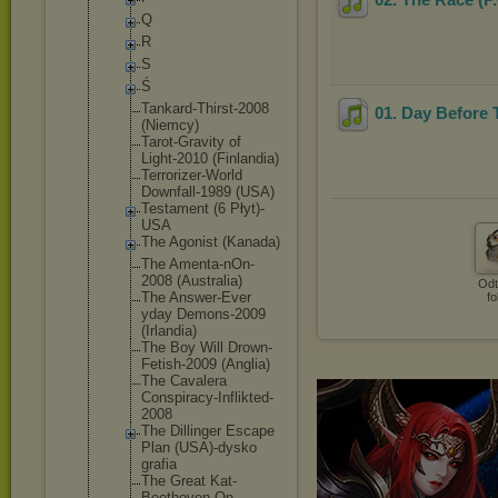
Q
R
S
Ś
Tankard-Thi
rst-2008
01. Day Before
(Niemcy)
Tarot-Gravi
ty of
Light-2010 (Finlandia)
Terrorizer-
World
Downfall-19
89 (USA)
Testament (6 Płyt)-
USA
The Agonist (Kanada)
The Amenta-nOn-
2008 (Australia)
Odt
The Answer-Ever
fo
yday Demons-2009
(Irlandia)
The Boy Will Drown-
Fetis
h-2009 (Anglia)
The Cavalera
Conspiracy-
Inflikted-
2
008
The Dillinger Escape
Plan (USA)-dysko
grafia
The Great Kat-
Beethov
en On