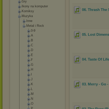
Gry
Ikony na komputer
06. Thrash The
Komiksy
Muzyka
Inne
Metal i Rock
0-9
05. Lost Dimen
A
B
C
D
E
04. Taste Of Lif
F
G
H
I
J
03. Merry - Go 
K
L
M
N
O
P
02. The Race (P