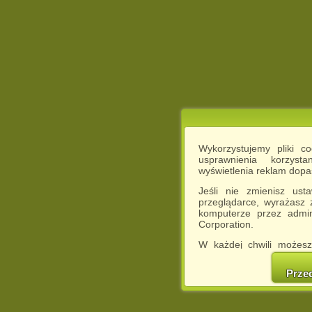
Wykorzystujemy pliki c
usprawnienia korzyst
wyświetlenia reklam dop
Jeśli nie zmienisz ust
przeglądarce, wyrażasz
komputerze przez admin
Corporation.
W każdej chwili możesz
cookies w swojej przeglą
w naszej Pol
Prze
http://chomikuj.pl/Polity
Jednocześnie informuje
może spowodować ogr