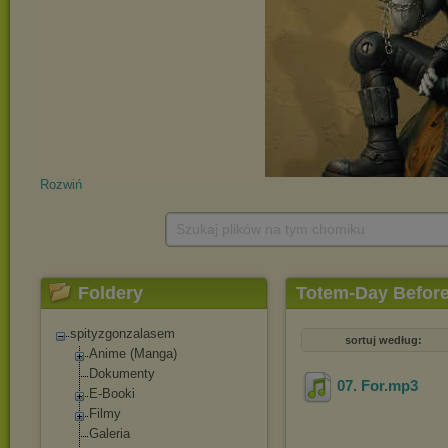
Rozwiń
Szukaj plików na tym chomiku
Foldery
Totem-Day Before
spityzgonzalasem
sortuj według:
Anime (Manga)
Dokumenty
07. For
.mp3
E-Booki
Filmy
Galeria