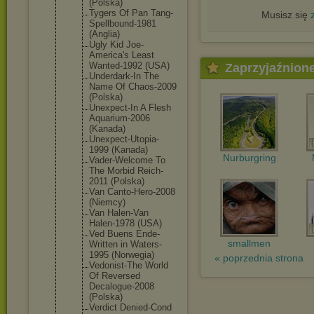
(Polska)
Tygers Of Pan Tang-
Musisz się
Spellb
ound-1981
(Anglia)
Ugly Kid Joe-
America
's Least
Wanted-1992 (USA)
Zaprzyjaźnion
Underdark-I
n The
Name Of Chaos-2009
(Polska)
Unexpect-In A Flesh
Aquarium-20
06
(Kanada)
Unexpect-Ut
opia-
1999 (Kanada)
Nurburgring
Vader-Welco
me To
The Morbid Reich-
2011 (Polska)
Van Canto-Hero-
2008
(Niemcy)
Van Halen-Van
Halen-1978 (USA)
Ved Buens Ende-
smallmen
Writte
n in Waters-
1995 (Norwegia)
« poprzednia strona
Vedonist-Th
e World
Of Reversed
Decalogue-2
008
(Polska)
Verdict Denied-Cond