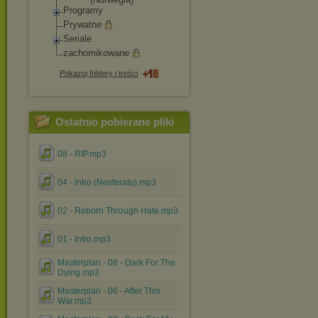
Programy
Prywatne
Seriale
zachomikowane
Pokazuj foldery i treści
Ostatnio pobierane pliki
08 - RIP.mp3
04 - Intro (Nosferatu).mp3
02 - Reborn Through Hate.mp3
01 - Intro.mp3
Masterplan - 08 - Dark For The
Dying.mp3
Masterplan - 06 - After This
War.mp3