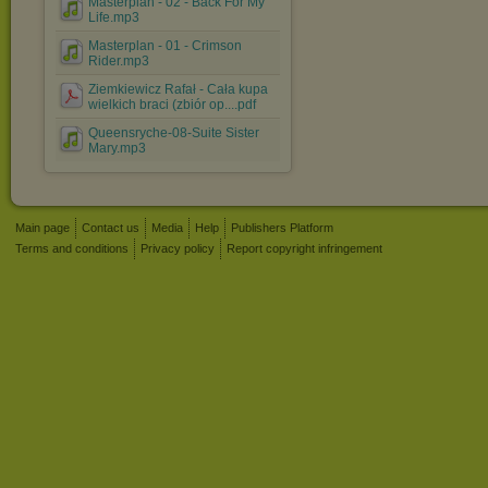
Masterplan - 02 - Back For My
Life.mp3
Masterplan - 01 - Crimson
Rider.mp3
Ziemkiewicz Rafał - Cała kupa
wielkich braci (zbiór op....pdf
Queensryche-08-Suite Sister
Mary.mp3
Main page
Contact us
Media
Help
Publishers Platform
Terms and conditions
Privacy policy
Report copyright infringement