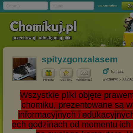
Chomik
Hasło
zapomniałem
spityzgonzalasem
Tomasz
widziany: 6.03.20
Prezent
Ulubiony
Wiadomość