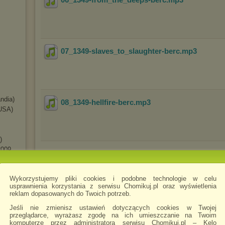
07_1349-slaves_to_slaughter-berc
.mp3
andia)
08_1349-hellfire-berc
.mp3
USA)
)
2009
Wykorzystujemy pliki cookies i podobne technologie w celu
ed-2
Odtwórz
Pobierz
Zachomikuj
usprawnienia korzystania z serwisu Chomikuj.pl oraz wyświetlenia
folder
folder
folder
reklam dopasowanych do Twoich potrzeb.
-
Jeśli nie zmienisz ustawień dotyczących cookies w Twojej
eed-
przeglądarce, wyrażasz zgodę na ich umieszczanie na Twoim
komputerze przez administratora serwisu Chomikuj.pl – Kelo
s
-2003