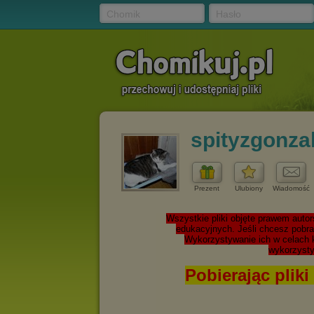
Chomik
Hasło
spityzgonz
Prezent
Ulubiony
Wiadomość