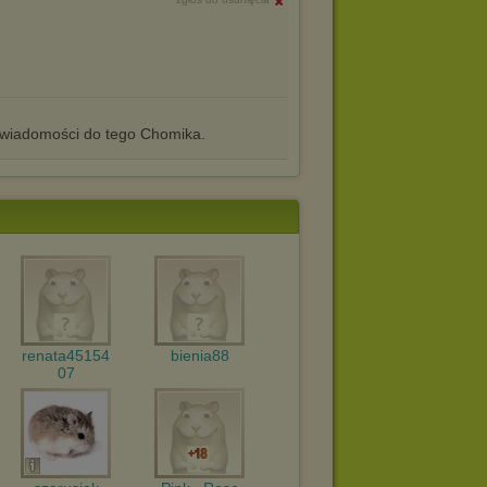
iadomości do tego Chomika.
renata45154
bienia88
07