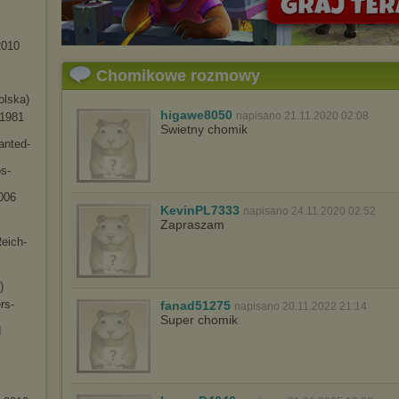
20
10
Chomikowe rozmowy
olska)
higawe8050
napisano 21.11.2020 02:08
-1981
Swietny chomik
anted-
s-
0
06
KevinPL7333
napisano 24.11.2020 02:52
Zapraszam
eich-
)
rs-
fanad51275
napisano 20.11.2022 21:14
Super chomik
d