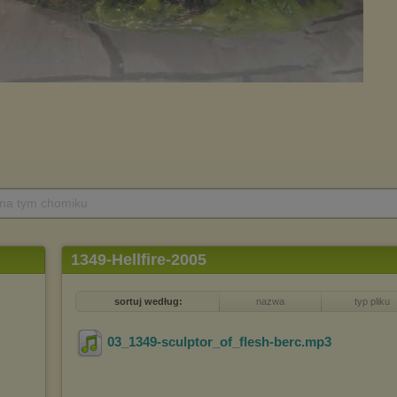
 na tym chomiku
1349-Hellfire-2005
sortuj według:
nazwa
typ pliku
03_1349-sculptor_of_flesh-berc
.mp3