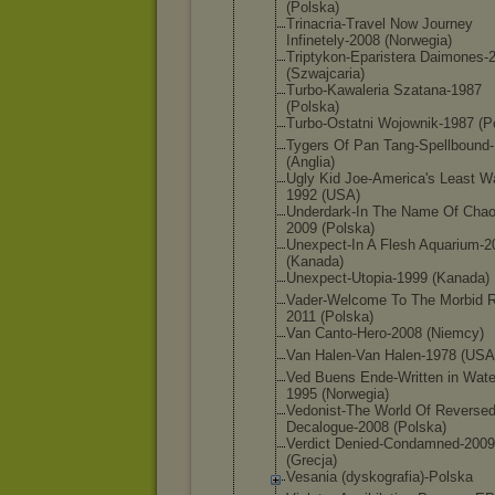
(Polska)
Trinacria-T
ravel Now Journey
Infinetely-
2008 (Norwegia)
Triptykon-E
paristera Daimones-
(Szwajcaria
)
Turbo-Kawal
eria Szatana-198
7
(Polska)
Turbo-Ostat
ni Wojownik-19
87 (P
Tygers Of Pan Tang-Spellb
ound
(Anglia)
Ugly Kid Joe-America
's Least W
1992 (USA)
Underdark-I
n The Name Of Chao
2009 (Polska)
Unexpect-In A Flesh Aquarium-2
(Kanada)
Unexpect-Ut
opia-1999 (Kanada)
Vader-Welco
me To The Morbid R
2011 (Polska)
Van Canto-Hero-
2008 (Niemcy)
Van Halen-Van Halen-1978 (USA
Ved Buens Ende-Writte
n in Wate
1995 (Norwegia)
Vedonist-Th
e World Of Reverse
Decalogue-2
008 (Polska)
Verdict Denied-Cond
amned-2009
(Grecja)
Vesania (dyskografi
a)-Polska