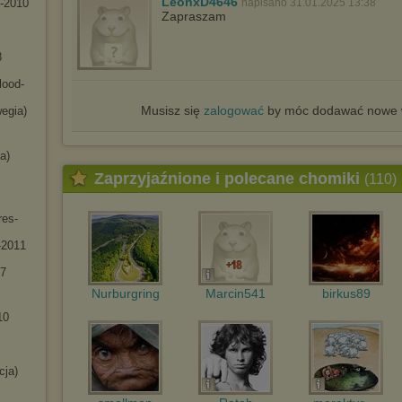
LeonxD4646
P-2010
napisano 31.01.2025 13:38
Zapraszam
8
lood-
Musisz się
zalogować
by móc dodawać nowe w
egia)
a)
Zaprzyjaźnione i polecane chomiki
(110)
res-
-201
1
87
Nurburgring
Marcin541
birkus89
10
cja)