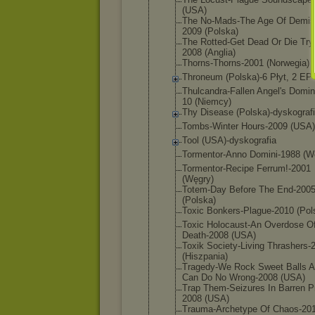
(USA)
The No-Mads-The Age Of Demis
2009 (Polska)
The Rotted-Get Dead Or Die Try
2008 (Anglia)
Thorns-Thor
ns-2001 (Norwegia)
Throneum (Polska)-6 Płyt, 2 EP
Thulcandra-
Fallen Angel's Domin
10 (Niemcy)
Thy Disease (Polska)-dy
skograf
Tombs-Winte
r Hours-2009 (USA)
Tool (USA)-dysko
grafia
Tormentor-A
nno Domini-1988 (W
Tormentor-R
ecipe Ferrum!-200
1
(Węgry)
Totem-Day Before The End-200
(Polska)
Toxic Bonkers-Pla
gue-2010 (Pol
Toxic Holocaust-A
n Overdose O
Death-2008 (USA)
Toxik Society-Liv
ing Thrashers-
(Hiszpania)
Tragedy-We Rock Sweet Balls 
Can Do No Wrong-2008 (USA)
Trap Them-Seizur
es In Barren P
2008 (USA)
Trauma-Arch
etype Of Chaos-20