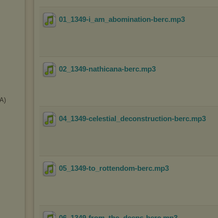
01_1349-i_am_abomination-berc
.mp3
02_1349-nathicana-berc
.mp3
A)
04_1349-celestial_deconstruction-berc
.mp3
05_1349-to_rottendom-berc
.mp3
06_1349-from_the_deeps-berc
.mp3