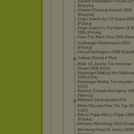
Violator-An
nihilation Process E
(Brazylia)
Violator-Ch
emical Assault-200
6
(Brazylia)
Virgin Snatch-Act Of Grace-200
(Polska)
Virgin Snatch-In The Name Of B
2006 (Polska)
Virus-The Black Flux-2008 (Norw
Voidhanger-
Wrathprayer
s-2011
(Polska)
Voivod-Noth
ingface-198
9 (Kanad
Volbeat (Dania)-4 Płyty
Walls Of Jericho-The American
Dream-2008 (USA)
Warbringer-
Waking Into Nightma
2009 (USA)
Warbringer-
Worlds Torn Asunder
(USA)
Warlock-Tri
umph And Agony-19
(Niemcy)
Whiplash (dyskografi
a)-USA
White Wizzard-Ove
r The Top-20
(USA)
Wilczy Pająk-Wilcz
y Pająk-1989
(Polska)
Witchery-Wi
tchkrieg-20
10 (Szwe
Witchking-H
and Of Justice-200
8