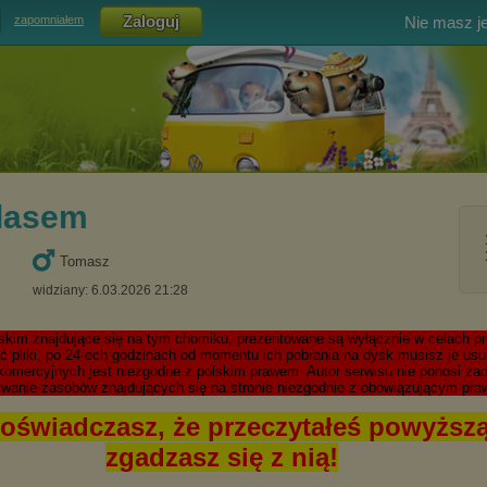
Nie masz j
zapomniałem
alasem
Tomasz
widziany: 6.03.2026 21:28