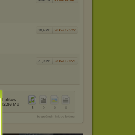
10,4 MB
28 kwi 12 5:22
21,0 MB
28 kwi 12 5:21
8
plików
82,96
MB
8
0
0
0
bezpośredni link do folderu