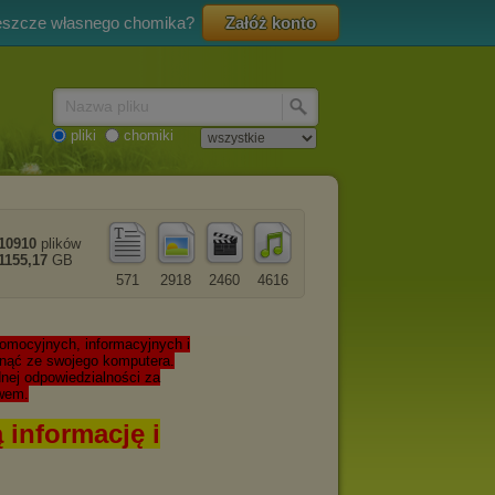
eszcze własnego chomika?
Załóż konto
Nazwa pliku
pliki
chomiki
10910
plików
1155,17
GB
571
2918
2460
4616