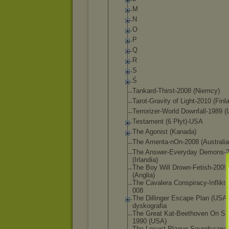
M
N
O
P
Q
R
S
Ś
Tankard-Thi
rst-2008 (Niemcy)
Tarot-Gravi
ty of Light-2010 (Finl
Terrorizer-
World Downfall-19
89 (
Testament (6 Płyt)-USA
The Agonist (Kanada)
The Amenta-nOn-
2008 (Australia
The Answer-Ever
yday Demons-
(Irlandia)
The Boy Will Drown-Fetis
h-2009
(Anglia)
The Cavalera Conspiracy-
Inflikt
008
The Dillinger Escape Plan (USA)
dysko
grafia
The Great Kat-Beethov
en On Sp
1990 (USA)
The Locust-Plag
ue Soundscape