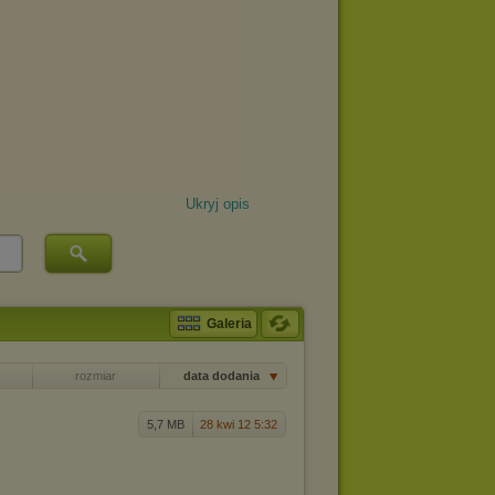
Ukryj opis
Galeria
rozmiar
data dodania
5,7 MB
28 kwi 12 5:32