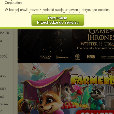
Corporation.
e-
W każdej chwili możesz zmienić swoje ustawienia dotyczące cookies
w swojej przeglądarce internetowej. Dowiedz się więcej w naszej
ing-
Polityce Prywatności -
http://chomikuj.pl/PolitykaPrywatnosci.aspx
.
Rozumiem
Przechodzę do serwisu
Jednocześnie informujemy że zmiana ustawień przeglądarki może
spowodować ograniczenie korzystania ze strony Chomikuj.pl.
ion-20
W przypadku braku twojej zgody na akceptację cookies niestety
prosimy o opuszczenie serwisu chomikuj.pl.
ia
Wykorzystanie plików cookies
przez
Zaufanych Partnerów
(dostosowanie reklam do Twoich potrzeb, analiza skuteczności działań
marketingowych).
ęgry)
Wyrażenie sprzeciwu spowoduje, że wyświetlana Ci reklama nie
będzie dopasowana do Twoich preferencji, a będzie to reklama
5
wyświetlona przypadkowo.
Istnieje możliwość zmiany ustawień przeglądarki internetowej w
ska)
sposób uniemożliwiający przechowywanie plików cookies na
f
urządzeniu końcowym. Można również usunąć pliki cookies,
dokonując odpowiednich zmian w ustawieniach przeglądarki
2
009
internetowej.
And
Pełną informację na ten temat znajdziesz pod adresem
http://chomikuj.pl/PolitykaPrywatnosci.aspx
.
raise-
10