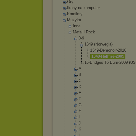
Gry
Ikony na komputer
Komiksy
Muzyka
Inne
Metal i Rock
0-9
1349 (Norwegi
a)
1349-
Demon
oir-2
010
1349-
Hellf
ire-2
005
16-Bridg
es To Burn-200
9 (US
A
B
C
D
E
F
G
H
I
J
K
L