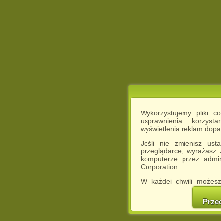
Wykorzystujemy pliki c
usprawnienia korzyst
wyświetlenia reklam dop
Jeśli nie zmienisz ust
przeglądarce, wyrażasz
komputerze przez admin
Corporation.
W każdej chwili możesz
cookies w swojej przeglą
w naszej Pol
Prze
http://chomikuj.pl/Polity
Jednocześnie informuje