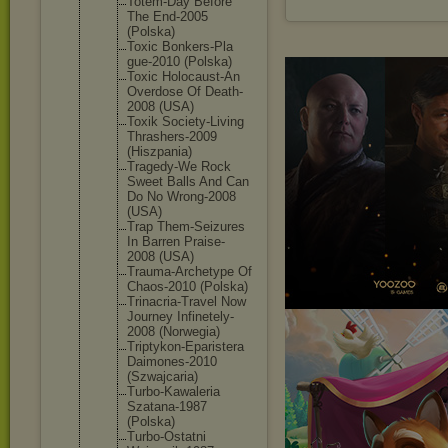
Totem-Day Before
The End-2005
(Polska)
Toxic Bonkers-Pla
gue-2010 (Polska)
Toxic Holocaust-A
n
Overdose Of Death-
2008 (USA)
Toxik Society-Liv
ing
Thrashers-2
009
(Hiszpania)
Tragedy-We Rock
Sweet Balls And Can
Do No Wrong-2008
(USA)
Trap Them-Seizur
es
In Barren Praise-
2008 (USA)
Trauma-Arch
etype Of
Chaos-2010 (Polska)
Trinacria-T
ravel Now
Journey Infinetely-
2008 (Norwegia)
Triptykon-E
paristera
Daimones-20
10
(Szwajcaria
)
Turbo-Kawal
eria
Szatana-198
7
(Polska)
Turbo-Ostat
ni