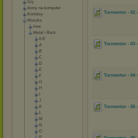
Gry
Ikony na komputer
Tormentor - 02 
Komiksy
Muzyka
Inne
Metal i Rock
0-9
Tormentor - 03 
A
B
C
D
E
Tormentor - 04 
F
G
H
I
J
Tormentor - 05
K
L
M
N
O
P
Tormentor - 06 -