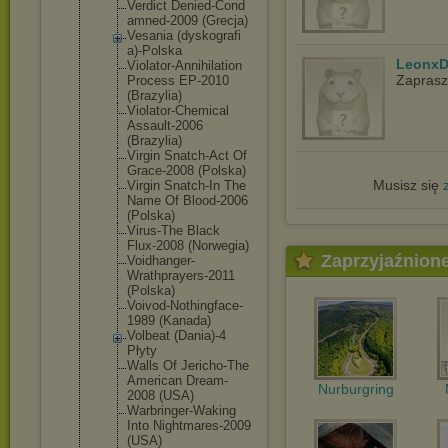
Verdict Denied-Cond
amned-2009 (Grecja)
Vesania (dyskografi
a)-Polska
LeonxD
Violator-An
nihilation
Zapras
Process EP-2010
(Brazylia)
Violator-Ch
emical
Assault-200
6
(Brazylia)
Virgin Snatch-Act Of
Grace-2008 (Polska)
Musisz się
Virgin Snatch-In The
Name Of Blood-2006
(Polska)
Virus-The Black
Flux-2008 (Norwegia)
Zaprzyjaźnion
Voidhanger-
Wrathprayer
s-2011
(Polska)
Voivod-Noth
ingface-
198
9 (Kanada)
Volbeat (Dania)-4
Płyty
Walls Of Jericho-The
American Dream-
Nurburgring
2008 (USA)
Warbringer-
Waking
Into Nightmares-
2009
(USA)