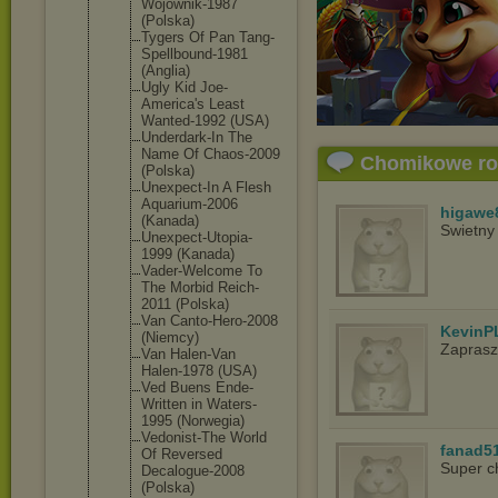
Wojownik-19
87
(Polska)
Tygers Of Pan Tang-
Spellb
ound-1981
(Anglia)
Ugly Kid Joe-
America
's Least
Wanted-1992 (USA)
Underdark-I
n The
Name Of Chaos-2009
Chomikowe r
(Polska)
Unexpect-In A Flesh
Aquarium-20
06
higawe
(Kanada)
Swietny
Unexpect-Ut
opia-
1999 (Kanada)
Vader-Welco
me To
The Morbid Reich-
2011 (Polska)
Van Canto-Hero-
2008
KevinP
(Niemcy)
Zapras
Van Halen-Van
Halen-1978 (USA)
Ved Buens Ende-
Writte
n in Waters-
1995 (Norwegia)
Vedonist-Th
e World
fanad5
Of Reversed
Super c
Decalogue-2
008
(Polska)