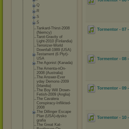
Q
R
S
Ś
Tankard-Thi
rst-2008
Tormentor - 07 
(Niemcy)
Tarot-Gravi
ty of
Light-2010 (Finlandia)
Terrorizer-
World
Downfall-19
89 (USA)
Testament (6 Płyt)-
USA
Tormentor - 08 -
The Agonist (Kanada)
The Amenta-nOn-
2008 (Australia)
The Answer-Ever
yday Demons-2009
(Irlandia)
Tormentor - 09 
The Boy Will Drown-
Fetis
h-2009 (Anglia)
The Cavalera
Conspiracy-
Inflikted-
2
008
The Dillinger Escape
Plan (USA)-dysko
Tormentor - 10 
grafia
The Great Kat-
Beethov
en On