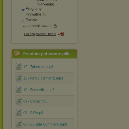
(Norwegia)
Programy
Prywatne
Seriale
zachomikowane
Pokazuj foldery i treści
Ostatnio pobierane pliki
12 - Totentanz.mp3
11 - Intro (Totentanz).mp3
10 - Fried Alive.mp3
09 - Coma.mp3
08 - RIP.mp3
06 - Suicide Command.mp3