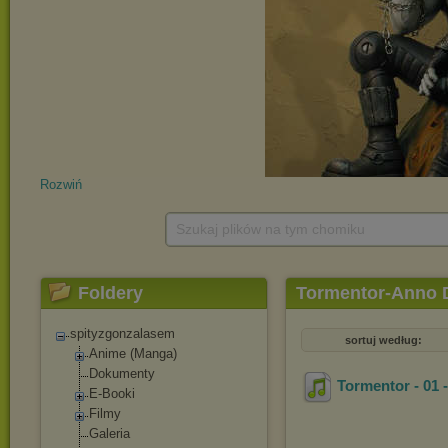
Rozwiń
Szukaj plików na tym chomiku
Foldery
Tormentor-Anno 
spityzgonzalasem
sortuj według:
Anime (Manga)
Dokumenty
Tormentor - 01 -
E-Booki
Filmy
Galeria