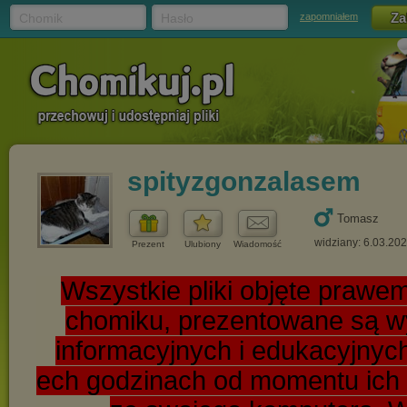
Chomik
Hasło
zapomniałem
spityzgonzalasem
Tomasz
widziany: 6.03.20
Prezent
Ulubiony
Wiadomość