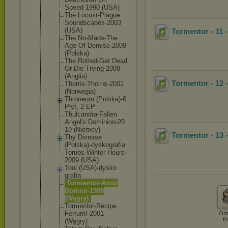
Speed-1990 (USA)
The Locust-Plag
ue
Soundscapes
-2003
(USA)
Tormentor - 11 
The No-Mads-The
Age Of Demise-2009
(Polska)
The Rotted-Get Dead
Or Die Trying-2008
(Anglia)
Tormentor - 12 
Thorns-Thor
ns-2001
(Norwegia)
Throneum (Polska)-6
Płyt, 2 EP
Thulcandra-
Fallen
Angel's Dominion-20
10 (Niemcy)
Tormentor - 13 
Thy Disease
(Polska)-dy
skografia
Tombs-Winte
r Hours-
2009 (USA)
Tool (USA)-dysko
grafia
Tormentor-A
nno
Domini-1988
(Węgry)
Tormentor-R
ecipe
Ferrum!-200
1
Odt
fo
(Węgry)