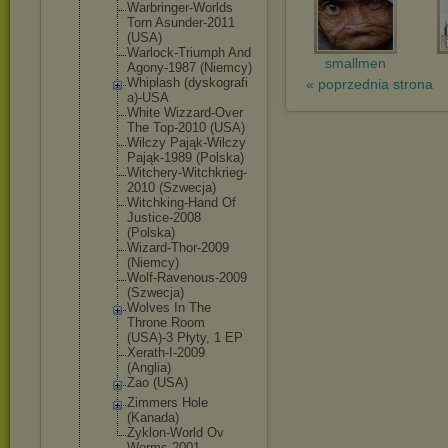
Warbringer-
Worlds
Torn Asunder-201
1
(USA)
Warlock-Tri
umph And
smallmen
Agony-1987 (Niemcy)
Whiplash (dyskografi
« poprzednia strona
a)-USA
White Wizzard-Ove
r
The Top-2010 (USA)
Wilczy Pająk-Wilcz
y
Pająk-1989 (Polska)
Witchery-Wi
tchkrieg-
20
10 (Szwecja)
Witchking-H
and Of
Justice-200
8
(Polska)
Wizard-Thor
-2009
(Niemcy)
Wolf-Raveno
us-2009
(Szwecja)
Wolves In The
Throne Room
(USA)-3 Płyty, 1 EP
Xerath-I-20
09
(Anglia)
Zao (USA)
Zimmers Hole
(Kanada)
Zyklon-Worl
d Ov
Worms-2001