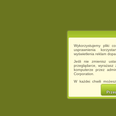
Wykorzystujemy pliki c
usprawnienia korzyst
wyświetlenia reklam dop
Jeśli nie zmienisz ust
przeglądarce, wyrażasz
komputerze przez admin
Corporation.
W każdej chwili możesz
cookies w swojej przeglą
w naszej Pol
Prze
http://chomikuj.pl/Polity
Jednocześnie informuje
może spowodować ogr
Chomikuj.pl.