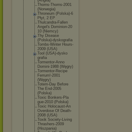
(Anglia)
Thorns-Thor
ns-2001
(Norwegia)
Throneum (Polska)-6
Płyt, 2 EP
Thulcandra-
Fallen
Angel's Dominion-20
10 (Niemcy)
Thy Disease
(Polska)-dy
skografia
Tombs-Winte
r Hours-
2009 (USA)
Tool (USA)-dysko
grafia
Tormentor-A
nno
Domini-1988 (Węgry)
Tormentor-R
ecipe
Ferrum!-200
1
(Węgry)
Totem-Day Before
The End-2005
(Polska)
Toxic Bonkers-Pla
gue-2010 (Polska)
Toxic Holocaust-A
n
Overdose Of Death-
2008 (USA)
Toxik Society-Liv
ing
Thrashers-2
009
(Hiszpania)