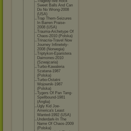
Tragedy-We Rock
Sweet Balls And Can
Do No Wrong-2008
(USA)
Trap Them-Seizur
es
In Barren Praise-
2008 (USA)
Trauma-Arch
etype Of
Chaos-2010 (Polska)
Trinacria-T
ravel Now
Journey Infinetely-
2008 (Norwegia)
Triptykon-E
paristera
Daimones-20
10
(Szwajcaria
)
Turbo-Kawal
eria
Szatana-198
7
(Polska)
Turbo-Ostat
ni
Wojownik-19
87
(Polska)
Tygers Of Pan Tang-
Spellb
ound-1981
(Anglia)
Ugly Kid Joe-
America
's Least
Wanted-1992 (USA)
Underdark-I
n The
Name Of Chaos-2009
(Polska)