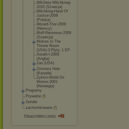
Witchery-Wi
tchkrieg-
20
10 (Szwecja)
Witchking-H
and Of
Justice-200
8
(Polska)
Wizard-Thor
-2009
(Niemcy)
Wolf-Raveno
us-2009
(Szwecja)
Wolves In The
Throne Room
(USA)-3 Płyty, 1 EP
Xerath-I-20
09
(Anglia)
Zao (USA)
Zimmers Hole
(Kanada)
Zyklon-Worl
d Ov
Worms-2001
(Norwegia)
Programy
Prywatne
Seriale
zachomikowane
Pokazuj foldery i treści