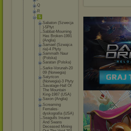
Q
R
S
Sabaton (Szwecja
)-5Płyt
Sabbat-M
ourning
Has Broken-1
991
(Anglia)
Samael (Szwajca
ria)-4 Płyty
Sammath Naur
(Polska)
Saratan (Polska)
Sarke-Vo
runah-20
09 (Norwegi
a)
Satyrico
n
(Norwegi
a)-3 Płyty
Savatage
-Hall Of
The Mountain
King-198
7 (USA)
Saxon (Anglia)
Screamin
g
Females-
dyskogra
fia (USA)
Seagulls Insane
And Swans
Deceased Mining
Out The Void-201