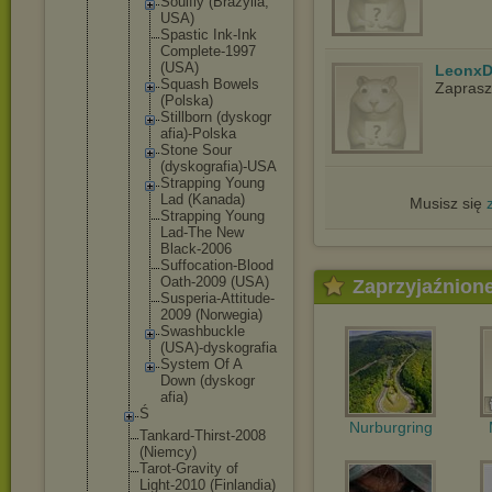
Soulfly (Brazyli
a,
USA)
Spastic Ink-Ink
Complete
-1997
(USA)
LeonxD
Squash Bowels
Zapras
(Polska)
Stillbor
n (dyskogr
afia)-Po
lska
Stone Sour
(dyskogr
afia)-US
A
Strappin
g Young
Lad (Kanada)
Musisz się
Strappin
g Young
Lad-The New
Black-20
06
Suffocat
ion-Bloo
d
Oath-200
9 (USA)
Zaprzyjaźnion
Susperia
-Attitud
e-
2009 (Norwegi
a)
Swashbuc
kle
(USA)-dy
skografi
a
System Of A
Down (dyskogr
afia)
Ś
Nurburgring
Tankard-Thi
rst-2008
(Niemcy)
Tarot-Gravi
ty of
Light-2010 (Finlandia)