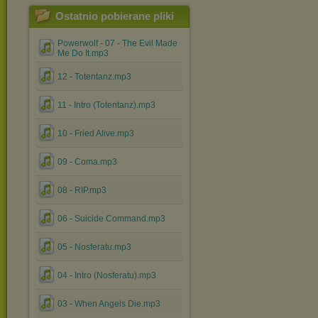
Ostatnio pobierane pliki
Powerwolf - 07 - The Evil Made
Me Do It.mp3
12 - Totentanz.mp3
11 - Intro (Totentanz).mp3
10 - Fried Alive.mp3
09 - Coma.mp3
08 - RIP.mp3
06 - Suicide Command.mp3
05 - Nosferatu.mp3
04 - Intro (Nosferatu).mp3
03 - When Angels Die.mp3