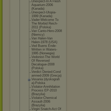
Unexpect-In A Flesh
Aquarium-20
06
(Kanada)
Unexpect-Ut
opia-
1999 (Kanada)
Vader-Welco
me To
The Morbid Reich-
2011 (Polska)
Van Canto-Hero-
2008
(Niemcy)
Van Halen-Van
Halen-1978 (USA)
Ved Buens Ende-
Writte
n in Waters-
1995 (Norwegia)
Vedonist-Th
e World
Of Reversed
Decalogue-2
008
(Polska)
Verdict Denied-Cond
amned-2009 (Grecja)
Vesania (dyskografi
a)-Polska
Violator-An
nihilation
Process EP-2010
(Brazylia)
Violator-Ch
emical
Assault-200
6
(Brazylia)
Virgin Snatch-Act Of