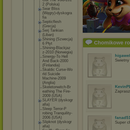
2 (Polska)
Sear Bliss
(Węgry)-
dyskogra
fia
Septicfl
esh
(Grecja)
Serj Tankian
(Liban)
Shining (Szwecja
)
Chomikowe r
6 Płyt
Shining-
Blackjaz
z-2010 (Norwegi
a)
higawe
Sinergy-
To Hell
Swietny
And Back-200
0
(Finland
ia)
Skaldic Curse-Wo
rld Suicide
Machine-
2009
(Anglia)
KevinP
Skeleton
witch-Br
Zapras
eathing The Fire-
200
9 (USA)
SLAYER (dyskogr
afia)
Sleep Terror-P
robing Tranquil
ity-
2006 (USA)
fanad5
Slipknot (dyskogr
Super c
afia)