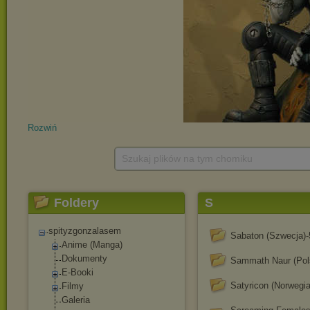
Rozwiń
Szukaj plików na tym chomiku
Foldery
S
spityzgonzalasem
Sabaton (Szwecja)-
Anime (Manga)
Dokumenty
Sammath Naur (Pol
E-Booki
Satyricon (Norwegia
Filmy
Galeria