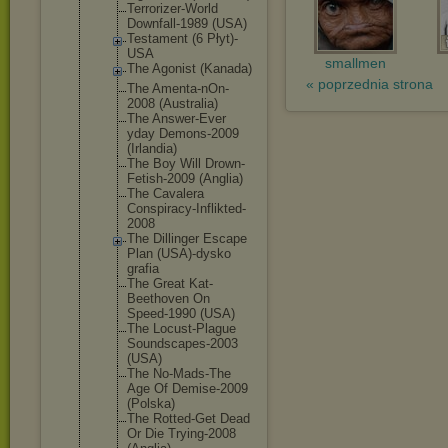
Terrorizer-
World
Downfall-19
89 (USA)
Testament (6 Płyt)-
USA
smallmen
The Agonist (Kanada)
« poprzednia strona
The Amenta-nOn-
2008 (Australia)
The Answer-Ever
yday Demons-2009
(Irlandia)
The Boy Will Drown-
Fetis
h-2009 (Anglia)
The Cavalera
Conspiracy-
Inflikted-
2
008
The Dillinger Escape
Plan (USA)-dysko
grafia
The Great Kat-
Beethov
en On
Speed-1990 (USA)
The Locust-Plag
ue
Soundscapes
-2003
(USA)
The No-Mads-The
Age Of Demise-2009
(Polska)
The Rotted-Get Dead
Or Die Trying-2008