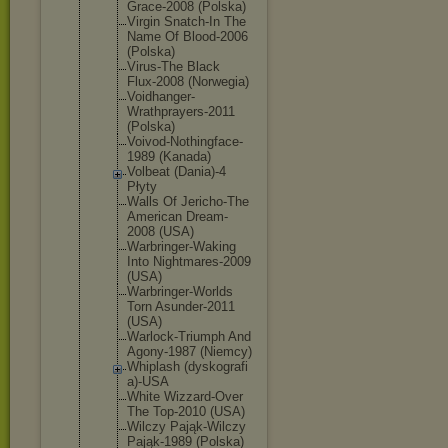
Grace-2008 (Polska)
Virgin Snatch-In The
Name Of Blood-2006
(Polska)
Virus-The Black
Flux-2008 (Norwegia)
Voidhanger-
Wrathprayer
s-2011
(Polska)
Voivod-Noth
ingface-
198
9 (Kanada)
Volbeat (Dania)-4
Płyty
Walls Of Jericho-The
American Dream-
2008 (USA)
Warbringer-
Waking
Into Nightmares-
2009
(USA)
Warbringer-
Worlds
Torn Asunder-201
1
(USA)
Warlock-Tri
umph And
Agony-1987 (Niemcy)
Whiplash (dyskografi
a)-USA
White Wizzard-Ove
r
The Top-2010 (USA)
Wilczy Pająk-Wilcz
y
Pająk-1989 (Polska)