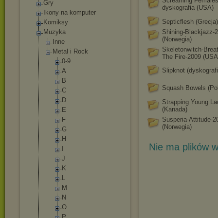
Screaming Females
Gry
dyskografia (USA)
Ikony na komputer
Septicflesh (Grecja)
Komiksy
Muzyka
Shining-Blackjazz-
(Norwegia)
Inne
Skeletonwitch-Brea
Metal i Rock
The Fire-2009 (USA
0-9
Slipknot (dyskografi
A
B
Squash Bowels (Po
C
D
Strapping Young La
(Kanada)
E
F
Susperia-Attitude-2
(Norwegia)
G
H
Nie ma plików w
I
J
K
L
M
N
O
P