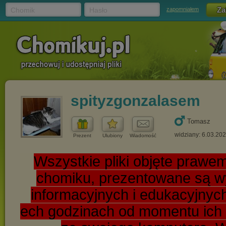
Chomik
Hasło
zapomniałem
spityzgonzalasem
Tomasz
widziany: 6.03.20
Prezent
Ulubiony
Wiadomość