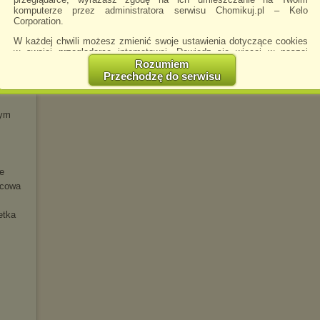
tura 2
komputerze przez administratora serwisu Chomikuj.pl – Kelo
łaja
Corporation.
W każdej chwili możesz zmienić swoje ustawienia dotyczące cookies
w swojej przeglądarce internetowej. Dowiedz się więcej w naszej
owie
Polityce Prywatności -
http://chomikuj.pl/PolitykaPrywatnosci.aspx
.
Rozumiem
Przechodzę do serwisu
Jednocześnie informujemy że zmiana ustawień przeglądarki może
spowodować ograniczenie korzystania ze strony Chomikuj.pl.
W przypadku braku twojej zgody na akceptację cookies niestety
zym
prosimy o opuszczenie serwisu chomikuj.pl.
Wykorzystanie plików cookies
przez
Zaufanych Partnerów
(dostosowanie reklam do Twoich potrzeb, analiza skuteczności działań
marketingowych).
e
Wyrażenie sprzeciwu spowoduje, że wyświetlana Ci reklama nie
wcowa
będzie dopasowana do Twoich preferencji, a będzie to reklama
wyświetlona przypadkowo.
etka
Istnieje możliwość zmiany ustawień przeglądarki internetowej w
sposób uniemożliwiający przechowywanie plików cookies na
urządzeniu końcowym. Można również usunąć pliki cookies,
dokonując odpowiednich zmian w ustawieniach przeglądarki
internetowej.
Pełną informację na ten temat znajdziesz pod adresem
http://chomikuj.pl/PolitykaPrywatnosci.aspx
.