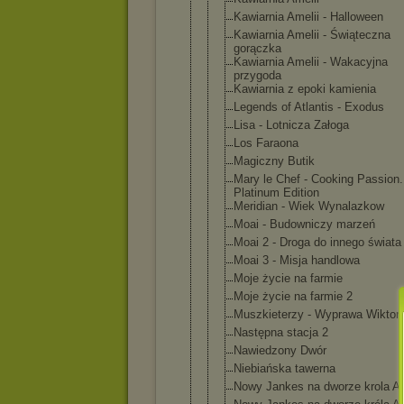
Kawiarnia Amelii - Halloween
Kawiarnia Amelii - Świąteczna
gorączka
Kawiarnia Amelii - Wakacyjna
przygoda
Kawiarnia z epoki kamienia
Legends of Atlantis - Exodus
Lisa - Lotnicza Załoga
Los Faraona
Magiczny Butik
Mary le Chef - Cooking Passion.
Platinum Edition
Meridian - Wiek Wynalazkow
Moai - Budowniczy marzeń
Moai 2 - Droga do innego świata
Moai 3 - Misja handlowa
Moje życie na farmie
Moje życie na farmie 2
Muszkieterz
y - Wyprawa Wiktori
Następna stacja 2
Nawiedzony Dwór
Niebiańska tawerna
Nowy Jankes na dworze krola Ar