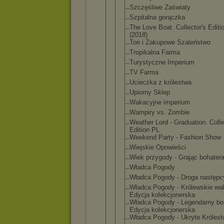
Szczęśliwe Zaświaty
Szpitalna gorączka
The Love Boat. Collector's Editi
(2018)
Tori i Zakupowe Szaleństwo
Tropikalna Farma
Turystyczne Imperium
TV Farma
Ucieczka z królestwa
Upiorny Sklep
Wakacyjne imperium
Wampiry vs. Zombie
Weather Lord - Graduation. Colle
Edition PL
Weekend Party - Fashion Show
Wiejskie Opowieści
Wiek przygody - Grając bohater
Władca Pogody
Władca Pogody - Droga następc
Władca Pogody - Królewskie wa
Edycja kolekcjoner
ska
Władca Pogody - Legendarny boh
Edycja kolekcjoner
ska
Władca Pogody - Ukryte Króles