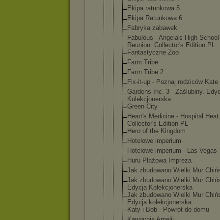
Ekipa ratunkowa 5
Ekipa Ratunkowa 6
Fabryka zabawek
Fabulous - Angela's High School
Reunion. Collector's Edition PL
Fantastyczn
e Zoo
Farm Tribe
Farm Tribe 2
Fix-it-up - Poznaj rodziców Kate
Gardens Inc. 3 - Zaślubiny. Edy
Kolekcjoner
ska
Green City
Heart's Medicine - Hospital Heat
Collector's Edition PL
Hero of the Kingdom
Hotelowe imperium
Hotelowe imperium - Las Vegas
Huru Plażowa Impreza
Jak zbudowano Wielki Mur Chiń
Jak zbudowano Wielki Mur Chińs
Edycja Kolekcjoner
ska
Jak zbudowano Wielki Mur Chińs
Edycja kolekcjoner
ska
Katy i Bob - Powrót do domu
Kawiarnia Amelii