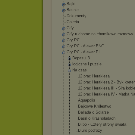
Bajki
Basnie
Dokumenty
Galeria
Gify
Gify ruchome na chomikowe rozmowy
Gry PC
Gry PC - Alawar ENG
Gry PC - Alawar PL
Dopasuj 3
logiczne i puzzle
Na czas
12 prac Heraklesa
12 prac Heraklesa 2 - Byk krete
12 prac Heraklesa III - Siła kobie
12 prac Heraklesa IV - Matka Na
Aquapolis
Bajkowe Królestwo
Ballada o Solarze
Baśń o Krasnoludac
h
Bilbo - Cztery strony świata
Biuro podróży