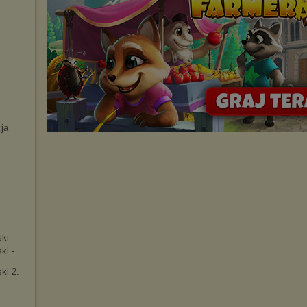
cja
.
ski
ki -
ki 2.