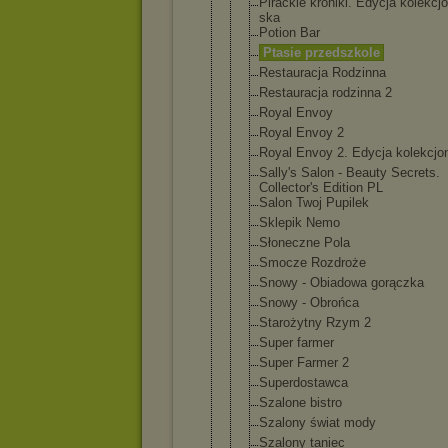
Pirackie kroniki. Edycja kolekcj
ska
Potion Bar
Ptasie przedszkole
Restauracja Rodzinna
Restauracja rodzinna 2
Royal Envoy
Royal Envoy 2
Royal Envoy 2. Edycja kolekcjo
Sally's Salon - Beauty Secrets.
Collector's Edition PL
Salon Twoj Pupilek
Sklepik Nemo
Słoneczne Pola
Smocze Rozdroże
Snowy - Obiadowa gorączka
Snowy - Obrońca
Starożytny Rzym 2
Super farmer
Super Farmer 2
Superdostaw
ca
Szalone bistro
Szalony świat mody
Szalony taniec