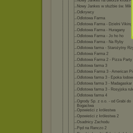
Nowy Jankes na dworze króla Ar
Nowy Jankes w służbie św. Miko
Odkrywcy
Odlotowa Farma
Odlotowa Farma - Dzielni Viking
Odlotowa Farma - Huragany
Odlotowa Farma - Jo ho ho
Odlotowa Farma - Na Ryby
Odlotowa farma - Starożytny R
Odlotowa Farma 2
Odlotowa Farma 2 - Pizza Party
Odlotowa farma 3
Odlotowa Farma 3 - American Pi
Odlotowa farma 3 - Epoka lodo
Odlotowa farma 3 - Madagaskar
Odlotowa farma 3 - Rosyjska rul
Odlotowa farma 4
Ogrody Sp. z o.o. - od Grabi do
Bogactwa
Opowieści z królestwa
Opowieści z królestwa 2
Osadnicy Zachodu
Pęd na Ranczo 2