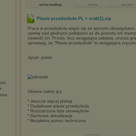
sortuj według:
nazwa
typ pliku
Ptasie przedszkole PL + crak(1)
.zip
Praca w przedszkolu wiąże się ze sporymi obowiązkami.
opiekę nad głodnymi pisklętami aż do powrotu ich mamy.
zawiedź ich. Prosta, lecz wciągająca zabawa, urocza gra
sprawiają, że "Ptasie przedszkole" to wciągająca zręczn
Język: polski
ński
t
Główne zalety gry
tura
* Jeszcze więcej piskląt
* Dodatkowe ptasie przedszkola
* Rozszerzona lista obowiązków
* Darmowe aktualizacje
* Bezpłatna pomoc techniczna