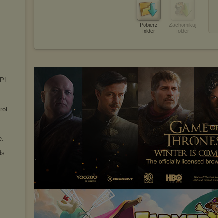
Pobierz
Zachomikuj
folder
folder
 PL
rol.
e.
ds.