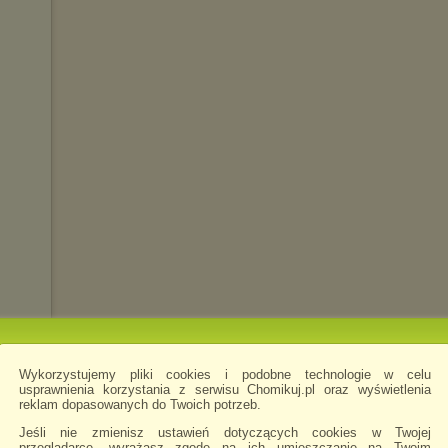
i
Wykorzystujemy pliki cookies i podobne technologie w celu
usprawnienia korzystania z serwisu Chomikuj.pl oraz wyświetlenia
reklam dopasowanych do Twoich potrzeb.
tura
Jeśli nie zmienisz ustawień dotyczących cookies w Twojej
przeglądarce, wyrażasz zgodę na ich umieszczanie na Twoim