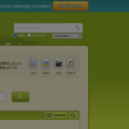
eszcze własnego chomika?
Załóż konto
Nazwa pliku
pliki
chomiki
60803
plików
456,17
GB
256
5640
126
53879
Galeria