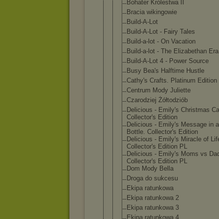
Bohater Królestwa II
Bracia wikingowie
Build-A-Lot
Build-A-Lot - Fairy Tales
Build-a-lot - On Vacation
Build-a-lot - The Elizabethan Era
Build-A-Lot 4 - Power Source
Busy Bea's Halftime Hustle
Cathy's Crafts. Platinum Edition
Centrum Mody Juliette
Czarodziej Żółtodziób
Delicious - Emily's Christmas Ca
Collector's Edition
Delicious - Emily's Message in a
Bottle. Collector's Edition
Delicious - Emily's Miracle of Lif
Collector's Edition PL
Delicious - Emily's Moms vs Da
Collector's Edition PL
Dom Mody Bella
Droga do sukcesu
Ekipa ratunkowa
Ekipa ratunkowa 2
Ekipa ratunkowa 3
Ekipa ratunkowa 4