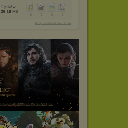
1
plików
26,19
MB
0
0
0
0
bezpośredni link do folderu