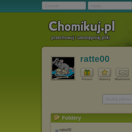
Chomik
Hasło
ratte00
Prezent
Ulubiony
Wiadomość
Szukaj plików
Foldery
ratte00