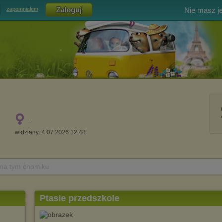
Nie masz j
zapomniałem
..
widziany: 4.07.2026 12:48
 na tym chomiku
Ptasie przedszkole