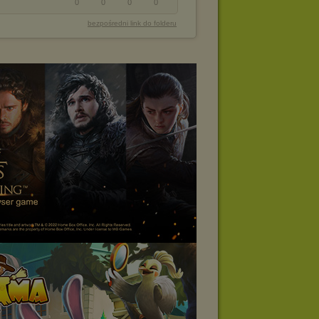
0
0
0
0
bezpośredni link do folderu