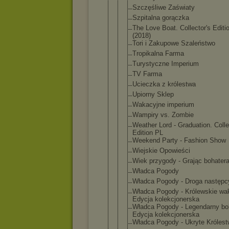
Szczęśliwe Zaświaty
Szpitalna gorączka
The Love Boat. Collector's Editi
(2018)
Tori i Zakupowe Szaleństwo
Tropikalna Farma
Turystyczne Imperium
TV Farma
Ucieczka z królestwa
Upiorny Sklep
Wakacyjne imperium
Wampiry vs. Zombie
Weather Lord - Graduation. Colle
Edition PL
Weekend Party - Fashion Show
Wiejskie Opowieści
Wiek przygody - Grając bohater
Władca Pogody
Władca Pogody - Droga następc
Władca Pogody - Królewskie wa
Edycja kolekcjoner
ska
Władca Pogody - Legendarny boh
Edycja kolekcjoner
ska
Władca Pogody - Ukryte Króles