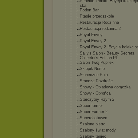
Pirackie kroniki. Edycja kolekcj
ska
Potion Bar
Ptasie przedszkole
Restauracja Rodzinna
Restauracja rodzinna 2
Royal Envoy
Royal Envoy 2
Royal Envoy 2. Edycja kolekcjo
Sally's Salon - Beauty Secrets.
Collector's Edition PL
Salon Twoj Pupilek
Sklepik Nemo
Słoneczne Pola
Smocze Rozdroże
Snowy - Obiadowa gorączka
Snowy - Obrońca
Starożytny Rzym 2
Super farmer
Super Farmer 2
Superdostaw
ca
Szalone bistro
Szalony świat mody
Szalony taniec