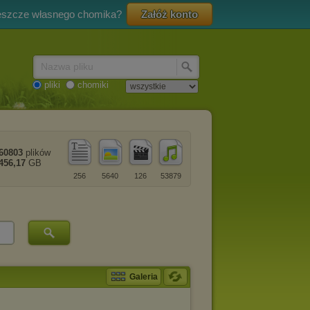
eszcze własnego chomika?
Załóż konto
Nazwa pliku
pliki
chomiki
60803
plików
456,17
GB
256
5640
126
53879
Galeria