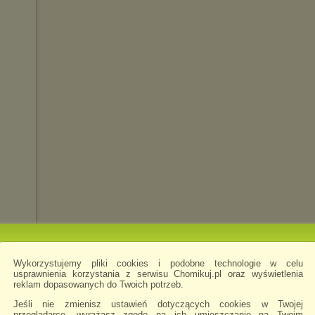
i
Wykorzystujemy pliki cookies i podobne technologie w celu
usprawnienia korzystania z serwisu Chomikuj.pl oraz wyświetlenia
reklam dopasowanych do Twoich potrzeb.
tura
Jeśli nie zmienisz ustawień dotyczących cookies w Twojej
przeglądarce, wyrażasz zgodę na ich umieszczanie na Twoim