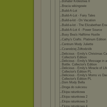
Bohater Królestwa II
Bracia wikingowie
Build-A-Lot
Build-A-Lot - Fairy Tales
Build-a-lot - On Vacation
Build-a-lot - The Elizabethan Era
Build-A-Lot 4 - Power Source
Busy Bea's Halftime Hustle
Cathy's Crafts. Platinum Edition
Centrum Mody Juliette
Czarodziej Żółtodziób
Delicious - Emily's Christmas Ca
Collector's Edition
Delicious - Emily's Message in a
Bottle. Collector's Edition
Delicious - Emily's Miracle of Lif
Collector's Edition PL
Delicious - Emily's Moms vs Da
Collector's Edition PL
Dom Mody Bella
Droga do sukcesu
Ekipa ratunkowa
Ekipa ratunkowa 2
Ekipa ratunkowa 3
Ekipa ratunkowa 4