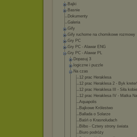
Bajki
Basnie
Dokumenty
Galeria
Gify
Gify ruchome na chomikowe rozmowy
Gry PC
Gry PC - Alawar ENG
Gry PC - Alawar PL
Dopasuj 3
logiczne i puzzle
Na czas
12 prac Heraklesa
12 prac Heraklesa 2 - Byk krete
12 prac Heraklesa III - Siła kobie
12 prac Heraklesa IV - Matka Na
Aquapolis
Bajkowe Królestwo
Ballada o Solarze
Baśń o Krasnoludac
h
Bilbo - Cztery strony świata
Biuro podróży