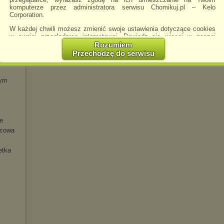
tura 2
komputerze przez administratora serwisu Chomikuj.pl – Kelo
łaja
Corporation.
W każdej chwili możesz zmienić swoje ustawienia dotyczące cookies
w swojej przeglądarce internetowej. Dowiedz się więcej w naszej
owie
Polityce Prywatności -
http://chomikuj.pl/PolitykaPrywatnosci.aspx
.
Rozumiem
Przechodzę do serwisu
Jednocześnie informujemy że zmiana ustawień przeglądarki może
spowodować ograniczenie korzystania ze strony Chomikuj.pl.
W przypadku braku twojej zgody na akceptację cookies niestety
zym
prosimy o opuszczenie serwisu chomikuj.pl.
Wykorzystanie plików cookies
przez
Zaufanych Partnerów
(dostosowanie reklam do Twoich potrzeb, analiza skuteczności działań
marketingowych).
e
Wyrażenie sprzeciwu spowoduje, że wyświetlana Ci reklama nie
wcowa
będzie dopasowana do Twoich preferencji, a będzie to reklama
wyświetlona przypadkowo.
etka
Istnieje możliwość zmiany ustawień przeglądarki internetowej w
sposób uniemożliwiający przechowywanie plików cookies na
urządzeniu końcowym. Można również usunąć pliki cookies,
dokonując odpowiednich zmian w ustawieniach przeglądarki
internetowej.
Pełną informację na ten temat znajdziesz pod adresem
http://chomikuj.pl/PolitykaPrywatnosci.aspx
.