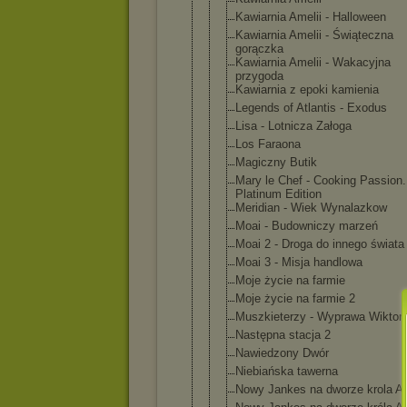
Kawiarnia Amelii - Halloween
Kawiarnia Amelii - Świąteczna
gorączka
Kawiarnia Amelii - Wakacyjna
przygoda
Kawiarnia z epoki kamienia
Legends of Atlantis - Exodus
Lisa - Lotnicza Załoga
Los Faraona
Magiczny Butik
Mary le Chef - Cooking Passion.
Platinum Edition
Meridian - Wiek Wynalazkow
Moai - Budowniczy marzeń
Moai 2 - Droga do innego świata
Moai 3 - Misja handlowa
Moje życie na farmie
Moje życie na farmie 2
Muszkieterz
y - Wyprawa Wiktori
Następna stacja 2
Nawiedzony Dwór
Niebiańska tawerna
Nowy Jankes na dworze krola Ar