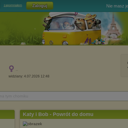
Nie masz j
zapomniałem
..
widziany: 4.07.2026 12:48
 na tym chomiku
Katy i Bob - Powrót do domu