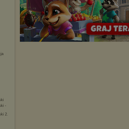
cja
.
ski
ki -
ki 2.