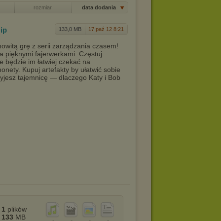
rozmiar
data dodania
zip
133,0 MB
17 paź 12 8:21
owitą grę z serii zarządzania czasem!
ta pięknymi fajerwerkami. Częstuj
 będzie im łatwiej czekać na
nety. Kupuj artefakty by ułatwić sobie
ryjesz tajemnicę — dlaczego Katy i Bob
1
plików
133
MB