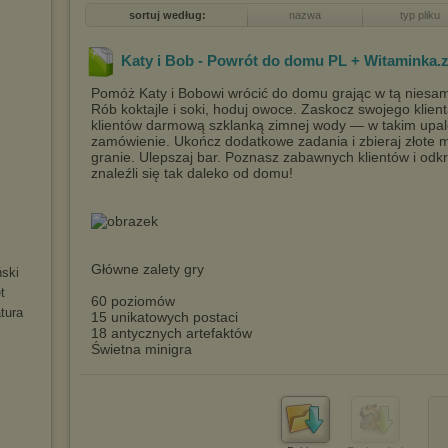
sortuj według:
nazwa
typ pliku
Katy i Bob - Powrót do domu PL + Witaminka
.
Pomóż Katy i Bobowi wrócić do domu grając w tą niesam
Rób koktajle i soki, hoduj owoce. Zaskocz swojego klien
klientów darmową szklanką zimnej wody — w takim upale
zamówienie. Ukończ dodatkowe zadania i zbieraj złote mo
granie. Ulepszaj bar. Poznasz zabawnych klientów i odk
znaleźli się tak daleko od domu!
Główne zalety gry
ński
t
60 poziomów
tura
15 unikatowych postaci
18 antycznych artefaktów
Świetna minigra