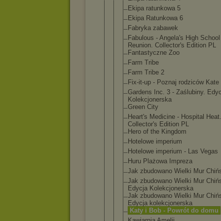
Ekipa ratunkowa 5
Ekipa Ratunkowa 6
Fabryka zabawek
Fabulous - Angela's High School
Reunion. Collector's Edition PL
Fantastyczn
e Zoo
Farm Tribe
Farm Tribe 2
Fix-it-up - Poznaj rodziców Kate
Gardens Inc. 3 - Zaślubiny. Edy
Kolekcjoner
ska
Green City
Heart's Medicine - Hospital Heat
Collector's Edition PL
Hero of the Kingdom
Hotelowe imperium
Hotelowe imperium - Las Vegas
Huru Plażowa Impreza
Jak zbudowano Wielki Mur Chiń
Jak zbudowano Wielki Mur Chińs
Edycja Kolekcjoner
ska
Jak zbudowano Wielki Mur Chińs
Edycja kolekcjoner
ska
Katy i Bob - Powrót do domu
Kawiarnia Amelii