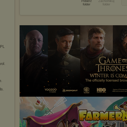
Pobierz
Zachomikuj
folder
folder
 PL
rol.
e.
ds.