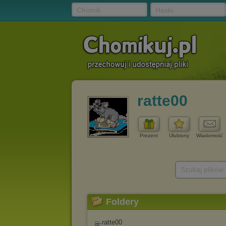
Chomik
Hasło
ratte00
Prezent
Ulubiony
Wiadomość
Szukaj plików
Foldery
ratte00