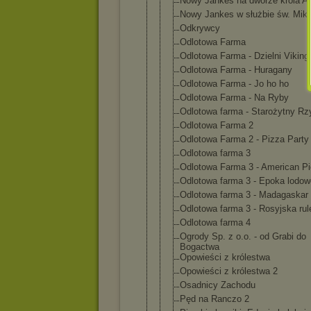
Nowy Jankes na dworze króla Ar
Nowy Jankes w służbie św. Miko
Odkrywcy
Odlotowa Farma
Odlotowa Farma - Dzielni Viking
Odlotowa Farma - Huragany
Odlotowa Farma - Jo ho ho
Odlotowa Farma - Na Ryby
Odlotowa farma - Starożytny R
Odlotowa Farma 2
Odlotowa Farma 2 - Pizza Party
Odlotowa farma 3
Odlotowa Farma 3 - American Pi
Odlotowa farma 3 - Epoka lodo
Odlotowa farma 3 - Madagaskar
Odlotowa farma 3 - Rosyjska rul
Odlotowa farma 4
Ogrody Sp. z o.o. - od Grabi do
Bogactwa
Opowieści z królestwa
Opowieści z królestwa 2
Osadnicy Zachodu
Pęd na Ranczo 2