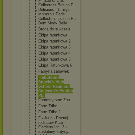
Miracle of Life.
Collector's Edition PL
Delicious - Emily's
Moms vs Dads.
Collector's Edition PL
Dom Mody Bella
Droga do sukcesu
Ekipa ratunkowa
Ekipa ratunkowa 2
Ekipa ratunkowa 3
Ekipa ratunkowa 4
Ekipa ratunkowa 5
Ekipa Ratunkowa 6
Fabryka zabawek
Fabulous -
Angela's High
School Reunion.
Collector's Edition
PL
Fantastyczn
e Zoo
Farm Tribe
Farm Tribe 2
Fix-it-up - Poznaj
rodziców Kate
Gardens Inc. 3 -
Zaślubiny. Edycja