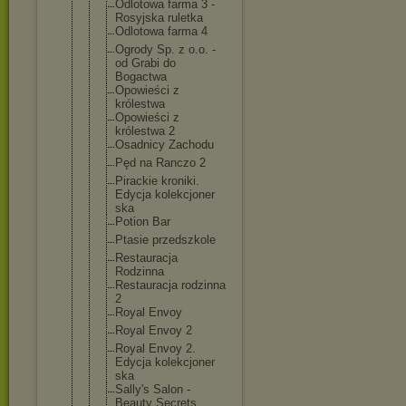
Odlotowa farma 3 -
Rosyjska ruletka
Odlotowa farma 4
Ogrody Sp. z o.o. -
od Grabi do
Bogactwa
Opowieści z
królestwa
Opowieści z
królestwa 2
Osadnicy Zachodu
Pęd na Ranczo 2
Pirackie kroniki.
Edycja kolekcjoner
ska
Potion Bar
Ptasie przedszkole
Restauracja
Rodzinna
Restauracja rodzinna
2
Royal Envoy
Royal Envoy 2
Royal Envoy 2.
Edycja kolekcjoner
ska
Sally's Salon -
Beauty Secrets.