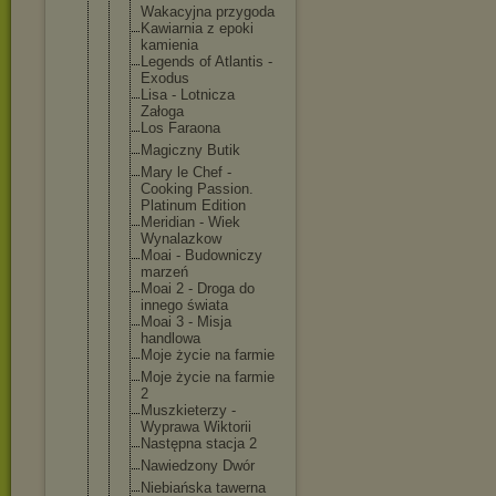
Wakacyjna przygoda
Kawiarnia z epoki
kamienia
Legends of Atlantis -
Exodus
Lisa - Lotnicza
Załoga
Los Faraona
Magiczny Butik
Mary le Chef -
Cooking Passion.
Platinum Edition
Meridian - Wiek
Wynalazkow
Moai - Budowniczy
marzeń
Moai 2 - Droga do
innego świata
Moai 3 - Misja
handlowa
Moje życie na farmie
Moje życie na farmie
2
Muszkieterz
y -
Wyprawa Wiktorii
Następna stacja 2
Nawiedzony Dwór
Niebiańska tawerna