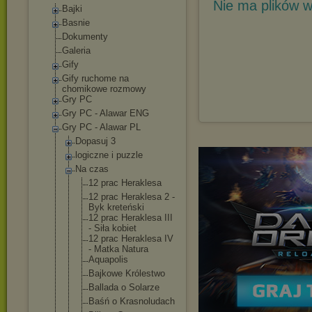
Nie ma plików w
Bajki
Basnie
Dokumenty
Galeria
Gify
Gify ruchome na
chomikowe rozmowy
Gry PC
Gry PC - Alawar ENG
Gry PC - Alawar PL
Dopasuj 3
logiczne i puzzle
Na czas
12 prac Heraklesa
12 prac Heraklesa 2 -
Byk kreteński
12 prac Heraklesa III
- Siła kobiet
12 prac Heraklesa IV
- Matka Natura
Aquapolis
Bajkowe Królestwo
Ballada o Solarze
Baśń o Krasnoludac
h