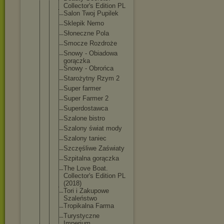
Collector's Edition PL
Salon Twoj Pupilek
Sklepik Nemo
Słoneczne Pola
Smocze Rozdroże
Snowy - Obiadowa
gorączka
Snowy - Obrońca
Starożytny Rzym 2
Super farmer
Super Farmer 2
Superdostaw
ca
Szalone bistro
Szalony świat mody
Szalony taniec
Szczęśliwe Zaświaty
Szpitalna gorączka
The Love Boat.
Collector's Edition PL
(2018)
Tori i Zakupowe
Szaleństwo
Tropikalna Farma
Turystyczne
Imperium