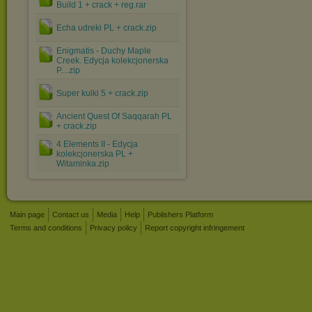
Build 1 + crack + reg.rar
Echa udreki PL + crack.zip
Enigmatis - Duchy Maple
Creek. Edycja kolekcjonerska
P....zip
Super kulki 5 + crack.zip
Ancient Quest Of Saqqarah PL
+ crack.zip
4 Elements II - Edycja
kolekcjonerska PL +
Witaminka.zip
Main page
Contact us
Media
Help
Publishers Platform
Terms and conditions
Privacy policy
Report copyright infringement