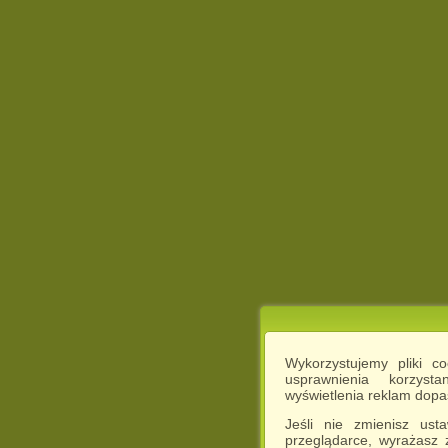
Wykorzystujemy pliki c
usprawnienia korzyst
wyświetlenia reklam dop
Jeśli nie zmienisz ust
przeglądarce, wyrażasz