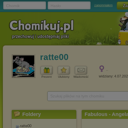
Chomik
Hasło
zapomniałem
ratte00
..
widziany: 4.07.20
Prezent
Ulubiony
Wiadomość
Szukaj plików na tym chomiku
Foldery
Fabulous - Angela
ratte00