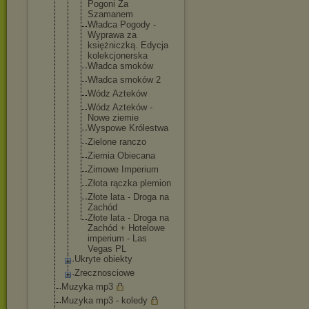
Pogoni Za
Szamanem
Władca Pogody -
Wyprawa za
księżniczką
. Edycja
kolekcjoner
ska
Władca smoków
Władca smoków 2
Wódz Azteków
Wódz Azteków -
Nowe ziemie
Wyspowe Królestwa
Zielone ranczo
Ziemia Obiecana
Zimowe Imperium
Złota rączka plemion
Złote lata - Droga na
Zachód
Złote lata - Droga na
Zachód + Hotelowe
imperium - Las
Vegas PL
Ukryte obiekty
Zrecznosciowe
Muzyka mp3
Muzyka mp3 - koledy