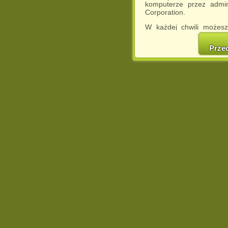
komputerze przez admin
Corporation.
W każdej chwili możesz
cookies w swojej przeglą
w naszej Pol
Prze
http://chomikuj.pl/Polity
Jednocześnie informuje
może spowodować ogr
Chomikuj.pl.
W przypadku braku twojej
prosimy o opuszczenie se
Wykorzystanie plików c
(dostosowanie reklam do
działań marketingowych).
Wyrażenie sprzeciwu spo
będzie dopasowana do Tw
wyświetlona przypadkowo
Istnieje możliwość zmian
sposób uniemożliwiając
urządzeniu końcowym. M
dokonując odpowiednich
internetowej.