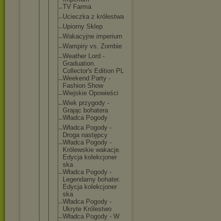
TV Farma
Ucieczka z królestwa
Upiorny Sklep
Wakacyjne imperium
Wampiry vs. Zombie
Weather Lord -
Graduation.
Collector's Edition PL
Weekend Party -
Fashion Show
Wiejskie Opowieści
Wiek przygody -
Grając bohatera
Władca Pogody
Władca Pogody -
Droga następcy
Władca Pogody -
Królewskie wakacje.
Edycja kolekcjoner
ska
Władca Pogody -
Legendarny bohater.
Edycja kolekcjoner
ska
Władca Pogody -
Ukryte Królestwo
Władca Pogody - W