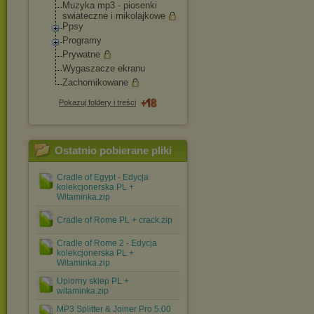
Muzyka mp3 - piosenki
swiateczne i mikolajkowe
Ppsy
Programy
Prywatne
Wygaszacze ekranu
Zachomikowane
Pokazuj foldery i treści
Ostatnio pobierane pliki
Cradle of Egypt - Edycja
kolekcjonerska PL +
Witaminka.zip
Cradle of Rome PL + crack.zip
Cradle of Rome 2 - Edycja
kolekcjonerska PL +
Witaminka.zip
Upiorny sklep PL +
witaminka.zip
MP3 Splitter & Joiner Pro 5.00