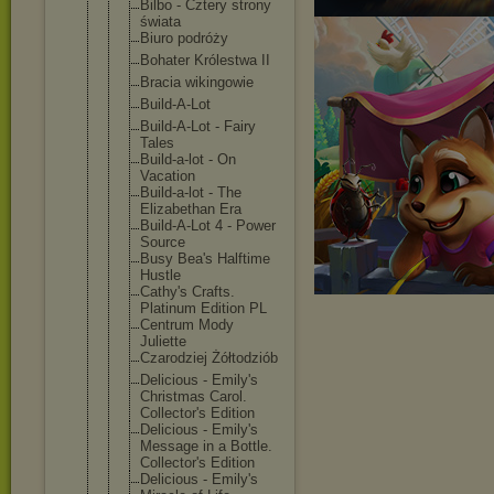
Bilbo - Cztery strony
świata
Biuro podróży
Bohater Królestwa II
Bracia wikingowie
Build-A-Lot
Build-A-Lot - Fairy
Tales
Build-a-lot - On
Vacation
Build-a-lot - The
Elizabethan Era
Build-A-Lot 4 - Power
Source
Busy Bea's Halftime
Hustle
Cathy's Crafts.
Platinum Edition PL
Centrum Mody
Juliette
Czarodziej Żółtodziób
Delicious - Emily's
Christmas Carol.
Collector's Edition
Delicious - Emily's
Message in a Bottle.
Collector's Edition
Delicious - Emily's