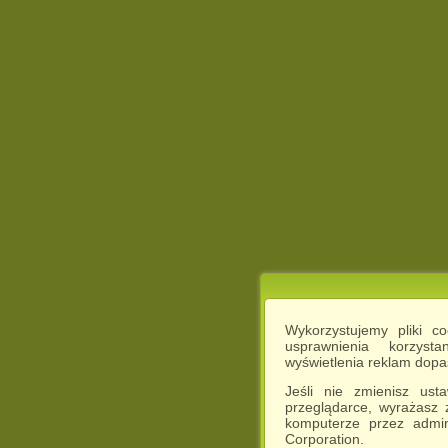
Wykorzystujemy pliki c
usprawnienia korzyst
wyświetlenia reklam dop
Jeśli nie zmienisz ust
przeglądarce, wyrażasz
komputerze przez admin
Corporation.