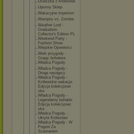
Ucieczka z królestwa
Upiorny Sklep
Wakacyjne imperium
Wampiry vs. Zombie
Weather Lord -
Graduation.
Collector's Edition PL
Weekend Party -
Fashion Show
Wiejskie Opowieści
Wiek przygody -
Grając bohatera
Władca Pogody
Władca Pogody -
Droga następcy
Władca Pogody -
Królewskie wakacje.
Edycja kolekcjoner
ska
Władca Pogody -
Legendarny bohater.
Edycja kolekcjoner
ska
Władca Pogody -
Ukryte Królestwo
Władca Pogody - W
Pogoni Za
Szamanem