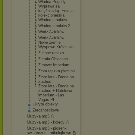
Władca Pogody -
Wyprawa za
księżniczką
. Edycja
kolekcjoner
ska
Władca smoków
Władca smoków 2
Wódz Azteków
Wódz Azteków -
Nowe ziemie
Wyspowe Królestwa
Zielone ranczo
Ziemia Obiecana
Zimowe Imperium
Złota rączka plemion
Złote lata - Droga na
Zachód
Złote lata - Droga na
Zachód + Hotelowe
imperium - Las
Vegas PL
Ukryte obiekty
Zrecznosciowe
Muzyka mp3
Muzyka mp3 - koledy
Muzyka mp3 - piosenki
swiateczne i mikolajkowe