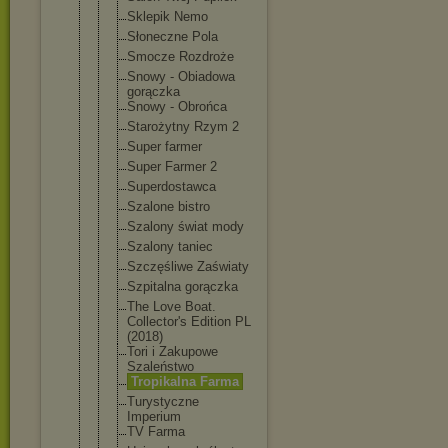
Sklepik Nemo
Słoneczne Pola
Smocze Rozdroże
Snowy - Obiadowa
gorączka
Snowy - Obrońca
Starożytny Rzym 2
Super farmer
Super Farmer 2
Superdostaw
ca
Szalone bistro
Szalony świat mody
Szalony taniec
Szczęśliwe Zaświaty
Szpitalna gorączka
The Love Boat.
Collector's Edition PL
(2018)
Tori i Zakupowe
Szaleństwo
Tropikalna Farma
Turystyczne
Imperium
TV Farma