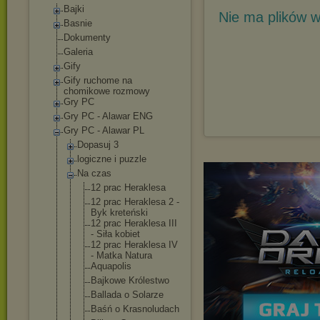
Bajki
Nie ma plików w
Basnie
Dokumenty
Galeria
Gify
Gify ruchome na
chomikowe rozmowy
Gry PC
Gry PC - Alawar ENG
Gry PC - Alawar PL
Dopasuj 3
logiczne i puzzle
Na czas
12 prac Heraklesa
12 prac Heraklesa 2 -
Byk kreteński
12 prac Heraklesa III
- Siła kobiet
12 prac Heraklesa IV
- Matka Natura
Aquapolis
Bajkowe Królestwo
Ballada o Solarze
Baśń o Krasnoludac
h