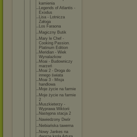
kamienia
Legends of Atlantis -
Exodus
Lisa - Lotnicza
Załoga
Los Faraona
Magiczny Butik
Mary le Chef -
Cooking Passion.
Platinum Edition
Meridian - Wiek
Wynalazkow
Moai - Budowniczy
marzeń
Moai 2 - Droga do
innego świata
Moai 3 - Misja
handlowa
Moje życie na farmie
Moje życie na farmie
2
Muszkieterz
y -
Wyprawa Wiktorii
Następna stacja 2
Nawiedzony Dwór
Niebiańska tawerna
Nowy Jankes na
dworze krola Artura