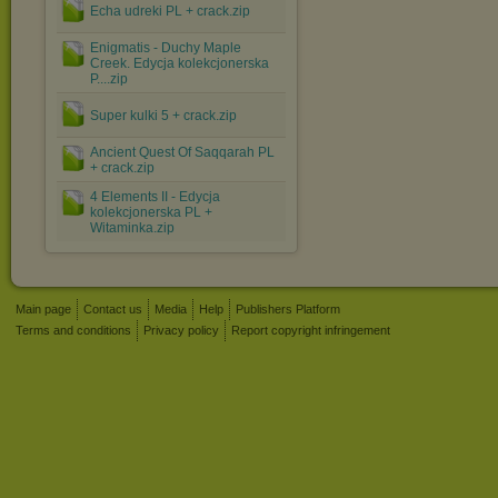
Echa udreki PL + crack.zip
Enigmatis - Duchy Maple
Creek. Edycja kolekcjonerska
P....zip
Super kulki 5 + crack.zip
Ancient Quest Of Saqqarah PL
+ crack.zip
4 Elements II - Edycja
kolekcjonerska PL +
Witaminka.zip
Main page
Contact us
Media
Help
Publishers Platform
Terms and conditions
Privacy policy
Report copyright infringement