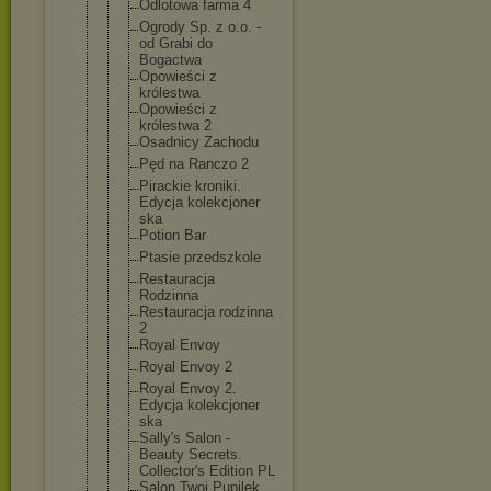
Odlotowa farma 4
Ogrody Sp. z o.o. -
od Grabi do
Bogactwa
Opowieści z
królestwa
Opowieści z
królestwa 2
Osadnicy Zachodu
Pęd na Ranczo 2
Pirackie kroniki.
Edycja kolekcjoner
ska
Potion Bar
Ptasie przedszkole
Restauracja
Rodzinna
Restauracja rodzinna
2
Royal Envoy
Royal Envoy 2
Royal Envoy 2.
Edycja kolekcjoner
ska
Sally's Salon -
Beauty Secrets.
Collector's Edition PL
Salon Twoj Pupilek