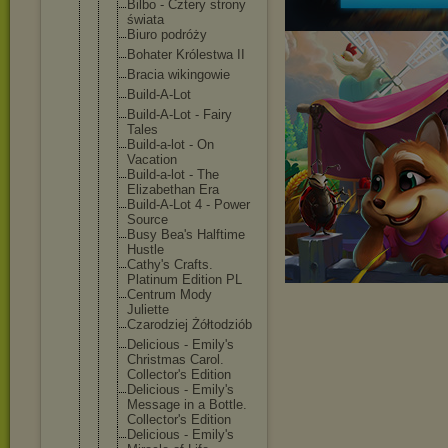
Bilbo - Cztery strony
świata
Biuro podróży
Bohater Królestwa II
Bracia wikingowie
Build-A-Lot
Build-A-Lot - Fairy
Tales
Build-a-lot - On
Vacation
Build-a-lot - The
Elizabethan Era
Build-A-Lot 4 - Power
Source
Busy Bea's Halftime
Hustle
Cathy's Crafts.
Platinum Edition PL
Centrum Mody
Juliette
Czarodziej Żółtodziób
Delicious - Emily's
Christmas Carol.
Collector's Edition
Delicious - Emily's
Message in a Bottle.
Collector's Edition
Delicious - Emily's