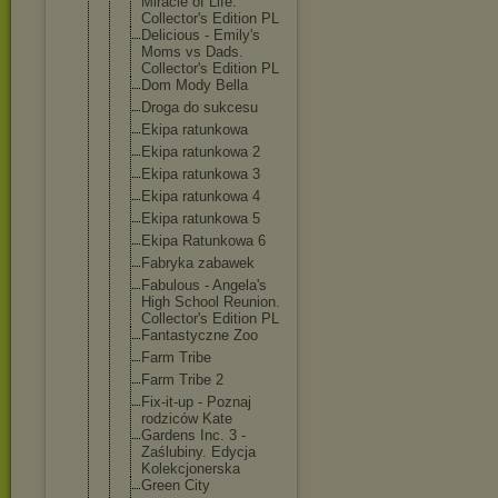
Miracle of Life.
Collector's Edition PL
Delicious - Emily's
Moms vs Dads.
Collector's Edition PL
Dom Mody Bella
Droga do sukcesu
Ekipa ratunkowa
Ekipa ratunkowa 2
Ekipa ratunkowa 3
Ekipa ratunkowa 4
Ekipa ratunkowa 5
Ekipa Ratunkowa 6
Fabryka zabawek
Fabulous - Angela's
High School Reunion.
Collector's Edition PL
Fantastyczn
e Zoo
Farm Tribe
Farm Tribe 2
Fix-it-up - Poznaj
rodziców Kate
Gardens Inc. 3 -
Zaślubiny. Edycja
Kolekcjoner
ska
Green City