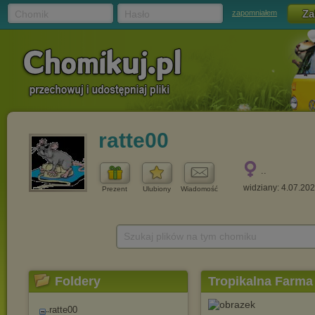
Chomik
Hasło
zapomniałem
ratte00
..
widziany: 4.07.20
Prezent
Ulubiony
Wiadomość
Szukaj plików na tym chomiku
Foldery
Tropikalna Farma
ratte00