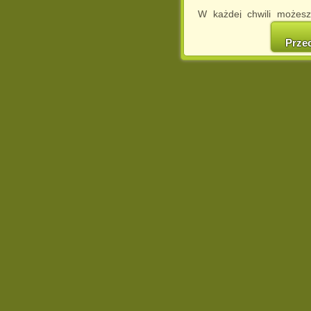
W każdej chwili możesz
cookies w swojej przeglą
w naszej Pol
Prze
http://chomikuj.pl/Polity
Jednocześnie informuje
może spowodować ogr
Chomikuj.pl.
W przypadku braku twojej
prosimy o opuszczenie se
Wykorzystanie plików c
(dostosowanie reklam do
działań marketingowych).
Wyrażenie sprzeciwu spo
będzie dopasowana do Tw
wyświetlona przypadkowo
Istnieje możliwość zmian
sposób uniemożliwiając
urządzeniu końcowym. M
dokonując odpowiednich
internetowej.
Pełną informację na 
http://chomikuj.pl/Polity