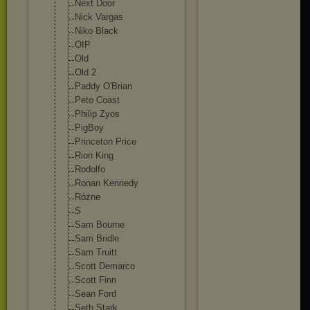
Next Door
Nick Vargas
Niko Black
OIP
Old
Old 2
Paddy O'Brian
Peto Coast
Philip Zyos
PigBoy
Princeton Price
Rion King
Rodolfo
Ronan Kennedy
Różne
S
Sam Bourne
Sam Bridle
Sam Truitt
Scott Demarco
Scott Finn
Sean Ford
Seth Stark