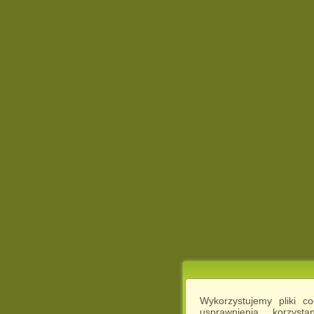
Wykorzystujemy pliki c
usprawnienia korzyst