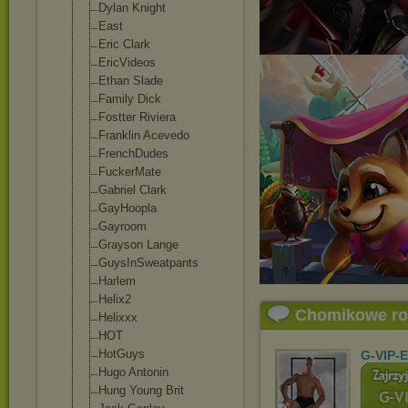
Dylan Knight
East
Eric Clark
EricVideos
Ethan Slade
Family Dick
Fostter Riviera
Franklin Acevedo
FrenchDudes
FuckerMate
Gabriel Clark
GayHoopla
Gayroom
Grayson Lange
GuysInSweatpan
ts
Harlem
Helix2
Chomikowe r
Helixxx
HOT
HotGuys
G-VIP-
Hugo Antonin
Hung Young Brit