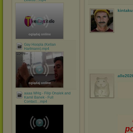
Lewiss....mp4
kintak
oglądaj online
Gay Hoopla (Kellan
Hartmann).mp4
alle202
oglądaj online
aaaa WHg - Filip Onalek and
Kamil Banek - Full
Contact....mp4
p