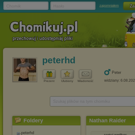
Chomik
Hasło
zapomniałem
peterhd
Peter
widziany: 6.08.20
Prezent
Ulubiony
Wiadomość
Szukaj plików na tym chomiku
Foldery
Nathan Raider
peterhd
sortuj według: