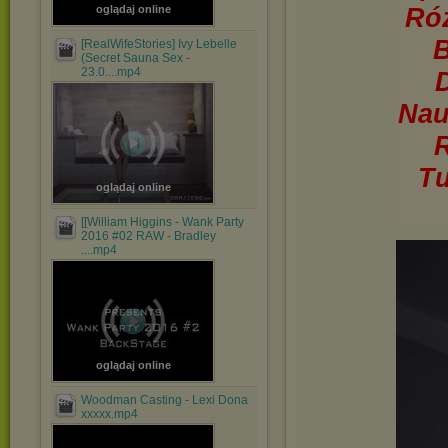
Róż
oglądaj online
B
[RealWifeStories] Ivy Lebelle
(Secret Sauna Sex -
23.0....mp4
Nau
R
Tu
oglądaj online
[[William Higgins - Wank Party
2016 #02 RAW - Bradley
....mp4
oglądaj online
Woodman Casting - Lexi Dona
xxxxx.mp4