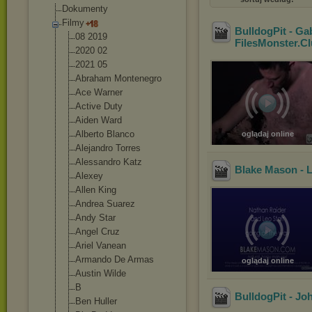
Dokumenty
Filmy
BulldogPit - Ga
08 2019
FilesMonster.C
2020 02
2021 05
Abraham Montenegro
Ace Warner
Active Duty
Aiden Ward
Alberto Blanco
oglądaj online
Alejandro Torres
Alessandro Katz
Blake Mason - L
Alexey
Allen King
Andrea Suarez
Andy Star
Angel Cruz
Ariel Vanean
Armando De Armas
oglądaj online
Austin Wilde
B
BulldogPit - Jo
Ben Huller