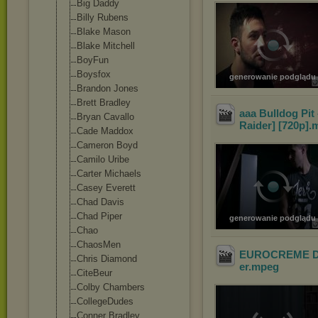
Big Daddy
Billy Rubens
Blake Mason
Blake Mitchell
BoyFun
Boysfox
generowanie podglądu
Brandon Jones
Brett Bradley
aaa Bulldog Pit
Bryan Cavallo
Raider] [720p]
.
Cade Maddox
Cameron Boyd
Camilo Uribe
Carter Michaels
Casey Everett
Chad Davis
Chad Piper
generowanie podglądu
Chao
ChaosMen
EUROCREME Dou
Chris Diamond
er
.mpeg
CiteBeur
Colby Chambers
CollegeDudes
Conner Bradley