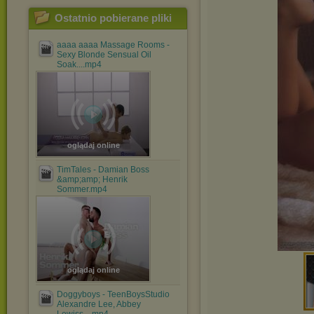
Ostatnio pobierane pliki
aaaa aaaa Massage Rooms -
Sexy Blonde Sensual Oil
Soak....mp4
oglądaj online
TimTales - Damian Boss
&amp;amp; Henrik
Sommer.mp4
oglądaj online
Doggyboys - TeenBoysStudio
Alexandre Lee, Abbey