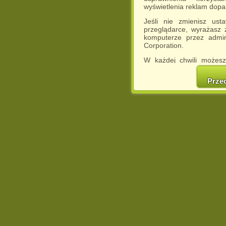
wyświetlenia reklam dop
Jeśli nie zmienisz ust
przeglądarce, wyrażasz
komputerze przez admin
Corporation.
W każdej chwili możesz
cookies w swojej przeglą
w naszej Pol
Prze
http://chomikuj.pl/Polity
Jednocześnie informuje
może spowodować ogr
Chomikuj.pl.
W przypadku braku twojej
prosimy o opuszczenie se
Wykorzystanie plików c
(dostosowanie reklam do
działań marketingowych).
Wyrażenie sprzeciwu spo
będzie dopasowana do Tw
wyświetlona przypadkowo
Istnieje możliwość zmian
sposób uniemożliwiając