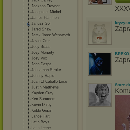
Jack Ganley
Jackson Traynor
XXX
Jacquie et Michel
James Hamilton
kryzys
Janusz Gol
Zapr
Jared Shaw
Jarek Jarec Wentworth
Javier Cruz
Joey Brass
Joey Moriarty
BREXO
Joey Vox
Zapr
John Despe
Johnathan Strake
Johnny Rapid
Juan El Caballo Loco
Stare.d
Justin Matthews
Kome
Kayden Gray
Ken Summers
Kevin Daley
Koldo Goran
Lance Hart
Latin Boys
Latin Leche