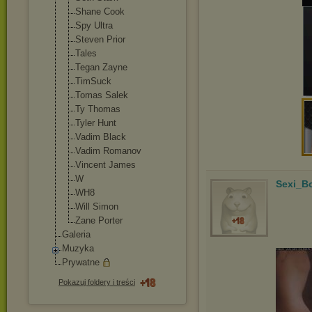
Shane Cook
Spy Ultra
Steven Prior
Tales
Tegan Zayne
TimSuck
Tomas Salek
Ty Thomas
Tyler Hunt
Vadim Black
Vadim Romanov
Vincent James
W
Sexi_B
WH8
Will Simon
Zane Porter
Galeria
Muzyka
Prywatne
Pokazuj foldery i treści