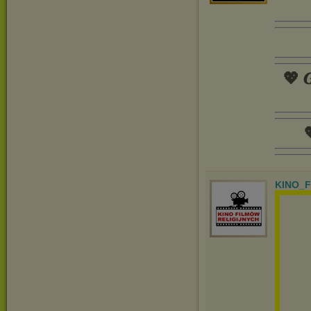
💖 𝑮

KINO_