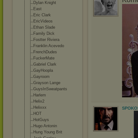
Dylan Knight
East
Eric Clark
EricVideos
Ethan Slade
Family Dick
Fostter Riviera
Franklin Acevedo
FrenchDudes
FuckerMate
Gabriel Clark
GayHoopla
Gayroom
Grayson Lange
GuysInSweatpan
ts
Harlem
Helix2
Helixxx
SPOKOS
HOT
HotGuys
Hugo Antonin
Hung Young Brit