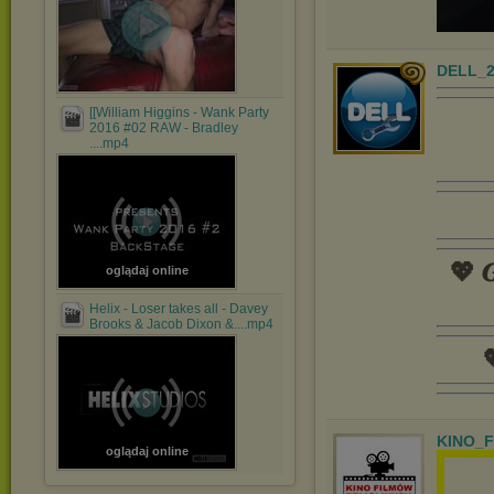
DELL_2
[[William Higgins - Wank Party
2016 #02 RAW - Bradley
....mp4
💖 𝑮
oglądaj online
Helix - Loser takes all - Davey
Brooks & Jacob Dixon &....mp4

KINO_
oglądaj online