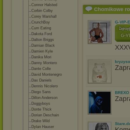
Connor Halsted
Chomikowe r
Corbin Colby
Corey Marshall
G-VIP-
CrunchBoy
Cum Eating
Dakota Ford
Dalton Briggs
Damian Black
XXX
Damien Kyle
Danika Mori
kryzys
Danny Montero
Zapr
Dante Colle
David Montenegro
Dax Daniels
Dennis Nicolero
Diego Sans
BREXO
Zapr
Dillon Anderson
Doggyboys
Donte Thick
Dorian Deschain
Drake Wild
Stare.d
Dylan Hauser
Kome