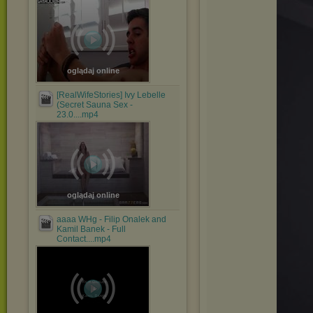
oglądaj online
[RealWifeStories] Ivy Lebelle
(Secret Sauna Sex -
23.0....mp4
oglądaj online
aaaa WHg - Filip Onalek and
Kamil Banek - Full
Contact....mp4