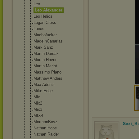
Leo
Leo Alexander
Leo Helios
Logan Cross
Lucas
Machofucker
MadeInCanarias
Mark Sanz
Martin Dorcak
Martin Hovor
Martin Merlot
Massimo Piano
Matthew Anders
Max Adonis
Mike Edge
Mix
Mix2
Mix3
MIX4
MormonBoyz
Sexi_B
Nathan Hope
Nathan Raider