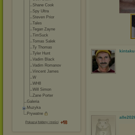
Shane Cook
Spy Ultra
Steven Prior
Tales
Tegan Zayne
TimSuck
Tomas Salek
Ty Thomas
kintak
Tyler Hunt
Vadim Black
Vadim Romanov
Vincent James
W
WH8
Will Simon
Zane Porter
Galeria
Muzyka
Prywatne
alle202
Pokazuj foldery i treści