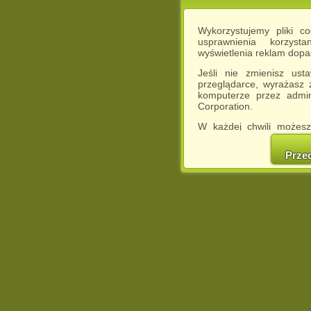
Wykorzystujemy pliki c
usprawnienia korzyst
wyświetlenia reklam dop
Jeśli nie zmienisz ust
przeglądarce, wyrażasz
komputerze przez admin
Corporation.
W każdej chwili możesz
cookies w swojej przeglą
w naszej Pol
Prze
http://chomikuj.pl/Polity
Jednocześnie informuje
może spowodować ogr
Chomikuj.pl.
W przypadku braku twojej
prosimy o opuszczenie se
Wykorzystanie plików c
(dostosowanie reklam do
działań marketingowych).
Wyrażenie sprzeciwu spo
będzie dopasowana do Tw