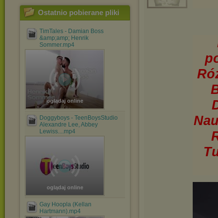
Ostatnio pobierane pliki
TimTales - Damian Boss
&amp;amp; Henrik
Sommer.mp4
p
Róż
B
oglądaj online
Nau
Doggyboys - TeenBoysStudio
Alexandre Lee, Abbey
Lewiss....mp4
R
Tu
oglądaj online
Gay Hoopla (Kellan
Hartmann).mp4