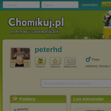
Chomik
Hasło
zapomniałem
peterhd
Peter
widziany: dzisiaj o
Prezent
Ulubiony
Wiadomość
Szukaj plików na tym chomiku
Foldery
Leo Alexander
peterhd
sortuj według: