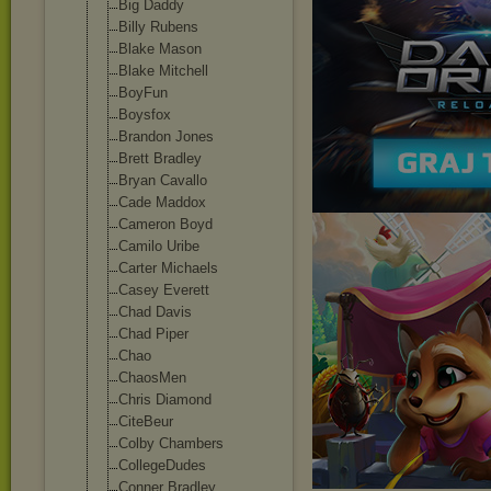
Big Daddy
Billy Rubens
Blake Mason
Blake Mitchell
BoyFun
Boysfox
Brandon Jones
Brett Bradley
Bryan Cavallo
Cade Maddox
Cameron Boyd
Camilo Uribe
Carter Michaels
Casey Everett
Chad Davis
Chad Piper
Chao
ChaosMen
Chris Diamond
CiteBeur
Colby Chambers
CollegeDudes
Conner Bradley