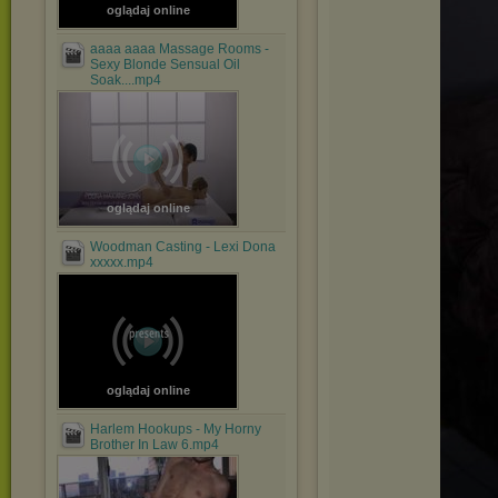
oglądaj online
aaaa aaaa Massage Rooms -
Sexy Blonde Sensual Oil
Soak....mp4
oglądaj online
Woodman Casting - Lexi Dona
xxxxx.mp4
oglądaj online
Harlem Hookups - My Horny
Brother In Law 6.mp4