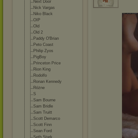
Next Door
Nick Vargas
Niko Black
OIP
Old
Old 2
Paddy O'Brian
Peto Coast
Philip Zyos
PigBoy
Princeton Price
Rion King
Rodolfo
Ronan Kennedy
Różne
S
Sam Bourne
Sam Bridle
Sam Truitt
Scott Demarco
Scott Finn
Sean Ford
Seth Stark