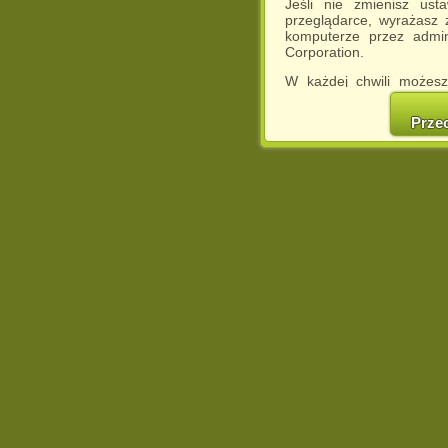
Jeśli nie zmienisz ust
przeglądarce, wyrażasz
komputerze przez admin
Corporation.
W każdej chwili możesz
cookies w swojej przeglą
w naszej Pol
Prze
http://chomikuj.pl/Polity
Jednocześnie informuje
może spowodować ogr
Chomikuj.pl.
W przypadku braku twojej
prosimy o opuszczenie se
Wykorzystanie plików c
(dostosowanie reklam do
działań marketingowych).
Wyrażenie sprzeciwu spo
będzie dopasowana do Tw
wyświetlona przypadkowo
Istnieje możliwość zmian
sposób uniemożliwiając
urządzeniu końcowym. M
dokonując odpowiednich