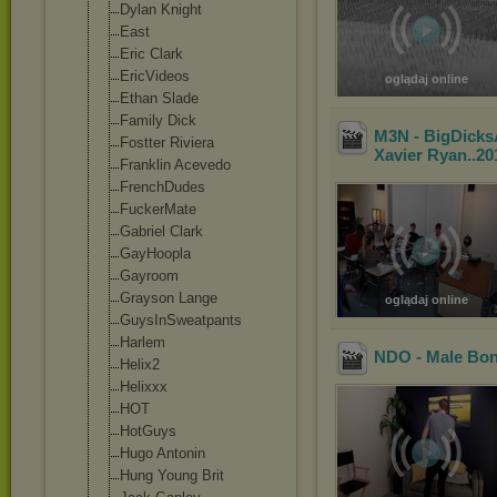
Dylan Knight
East
Eric Clark
EricVideos
oglądaj online
Ethan Slade
Family Dick
M3N - BigDicksA
Fostter Riviera
Xavier Ryan..20
Franklin Acevedo
FrenchDudes
FuckerMate
Gabriel Clark
GayHoopla
Gayroom
Grayson Lange
oglądaj online
GuysInSweatpan
ts
Harlem
NDO - Male Bon
Helix2
Helixxx
HOT
HotGuys
Hugo Antonin
Hung Young Brit