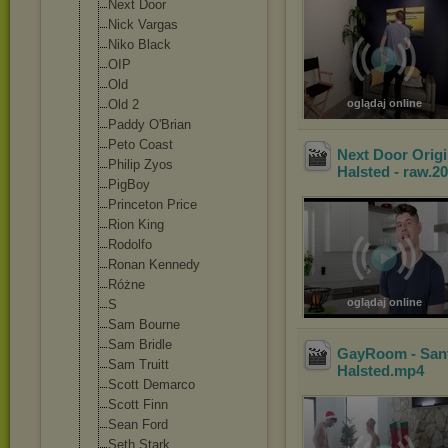
Next Door
Nick Vargas
Niko Black
OIP
Old
Old 2
oglądaj online
Paddy O'Brian
Peto Coast
Next Door Origin
Philip Zyos
Halsted - raw.2
PigBoy
Princeton Price
Rion King
Rodolfo
Ronan Kennedy
Różne
oglądaj online
S
Sam Bourne
Sam Bridle
GayRoom - Santa
Sam Truitt
Halsted
.mp4
Scott Demarco
Scott Finn
Sean Ford
Seth Stark