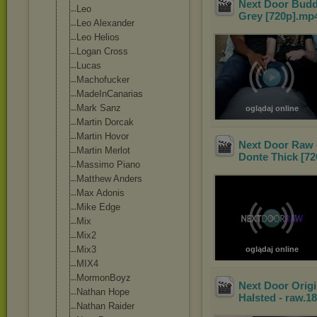
Next Door Buddi
Leo
Grey [720p]
.mp
Leo Alexander
Leo Helios
Logan Cross
Lucas
Machofucker
MadeInCanarias
Mark Sanz
oglądaj online
Martin Dorcak
Martin Hovor
Next Door Raw 
Martin Merlot
Donte Thick [72
Massimo Piano
Matthew Anders
Max Adonis
Mike Edge
Mix
Mix2
Mix3
oglądaj online
MIX4
MormonBoyz
Next Door Origi
Nathan Hope
Halsted - raw.1
Nathan Raider