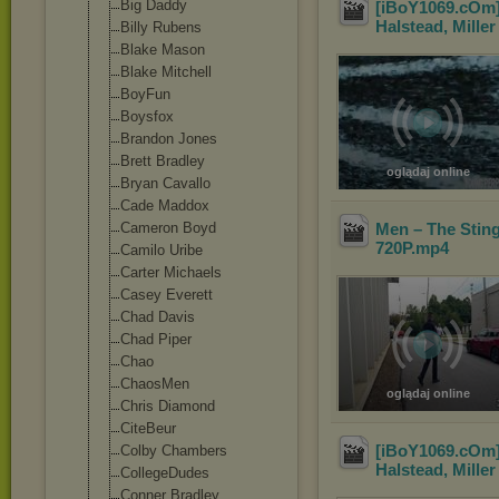
Big Daddy
[iBoY1069.cOm]
Halstead, Miller
Billy Rubens
Blake Mason
Blake Mitchell
BoyFun
Boysfox
Brandon Jones
Brett Bradley
oglądaj online
Bryan Cavallo
Cade Maddox
Cameron Boyd
Men – The Stin
720P
.mp4
Camilo Uribe
Carter Michaels
Casey Everett
Chad Davis
Chad Piper
Chao
ChaosMen
oglądaj online
Chris Diamond
CiteBeur
[iBoY1069.cOm]
Colby Chambers
Halstead, Mille
CollegeDudes
Conner Bradley