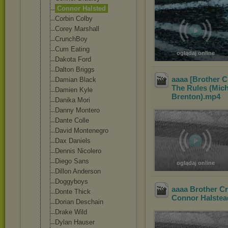
Connor Halsted
Corbin Colby
Corey Marshall
CrunchBoy
Cum Eating
oglądaj online
Dakota Ford
Dalton Briggs
aaaa [Brother C
Damian Black
The Rules (Mich
Damien Kyle
Brenton)
.mp4
Danika Mori
Danny Montero
Dante Colle
David Montenegro
Dax Daniels
Dennis Nicolero
Diego Sans
oglądaj online
Dillon Anderson
Doggyboys
aaaa Brother Cr
Donte Thick
Connor Halstea
Dorian Deschain
Drake Wild
Dylan Hauser