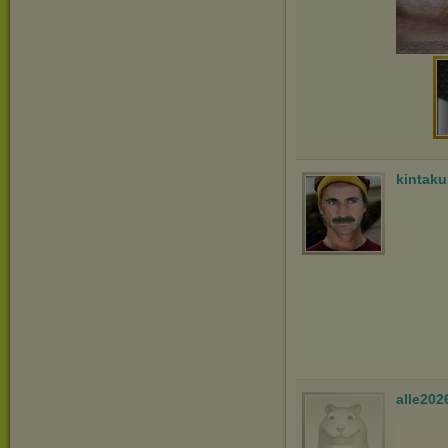
kintak
alle202