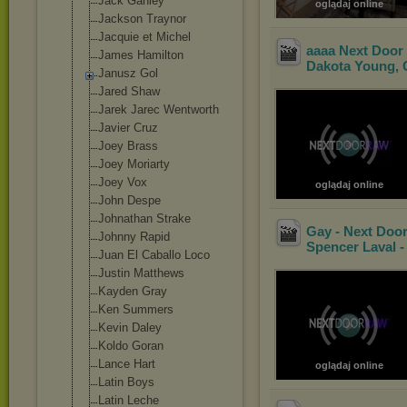
Jack Ganley
oglądaj online
Jackson Traynor
Jacquie et Michel
aaaa Next Door
James Hamilton
Dakota Young, 
Janusz Gol
Jared Shaw
Jarek Jarec Wentworth
Javier Cruz
Joey Brass
Joey Moriarty
Joey Vox
oglądaj online
John Despe
Johnathan Strake
Gay - Next Door
Johnny Rapid
Spencer Laval -
Juan El Caballo Loco
Justin Matthews
Kayden Gray
Ken Summers
Kevin Daley
Koldo Goran
Lance Hart
oglądaj online
Latin Boys
Latin Leche