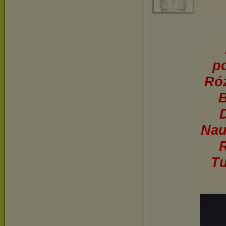
p
Róż
B
Nau
R
Tu