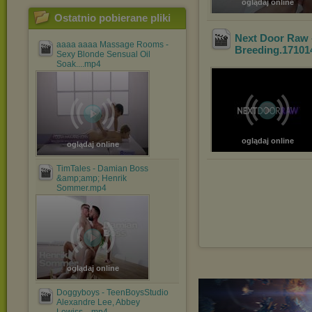
oglądaj online
Ostatnio pobierane pliki
Next Door Raw 
aaaa aaaa Massage Rooms -
Breeding.17101
Sexy Blonde Sensual Oil
Soak....mp4
oglądaj online
oglądaj online
TimTales - Damian Boss
&amp;amp; Henrik
Sommer.mp4
oglądaj online
Doggyboys - TeenBoysStudio
Alexandre Lee, Abbey