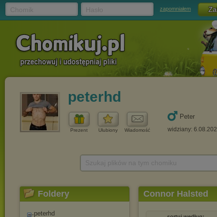
Chomik
Hasło
zapomniałem
peterhd
Peter
widziany: 6.08.20
Prezent
Ulubiony
Wiadomość
Szukaj plików na tym chomiku
Foldery
Connor Halsted
peterhd
sortuj według: