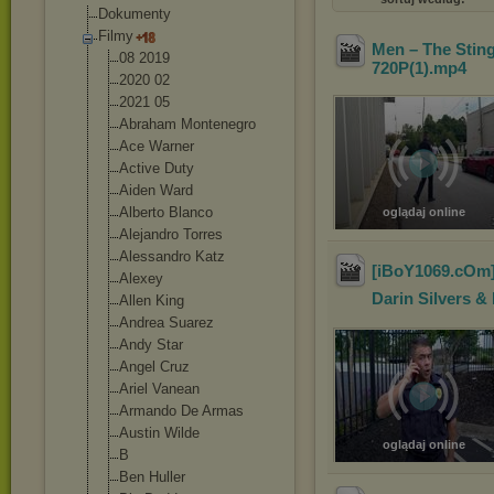
Dokumenty
Filmy
Men – The Stin
08 2019
720P(1)
.mp4
2020 02
2021 05
Abraham Montenegro
Ace Warner
Active Duty
Aiden Ward
Alberto Blanco
oglądaj online
Alejandro Torres
Alessandro Katz
[iBoY1069.cOm]M
Alexey
Darin Silvers & 
Allen King
Andrea Suarez
Andy Star
Angel Cruz
Ariel Vanean
Armando De Armas
Austin Wilde
oglądaj online
B
Ben Huller