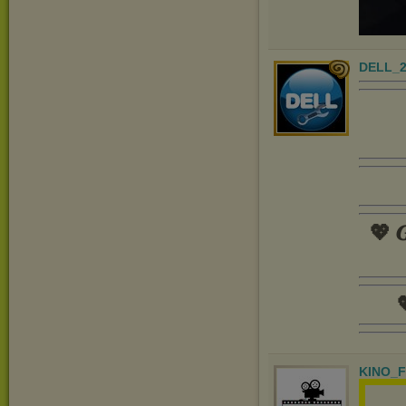
DELL_2
💖 𝑮

KINO_