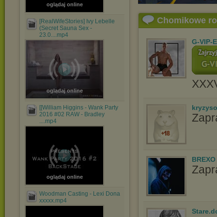
oglądaj online
Chomikowe r
[RealWifeStories] Ivy Lebelle
(Secret Sauna Sex -
23.0....mp4
G-VIP-
XXX
oglądaj online
kryzys
[[William Higgins - Wank Party
2016 #02 RAW - Bradley
Zapr
....mp4
BREXO
Zapr
oglądaj online
Woodman Casting - Lexi Dona
xxxxx.mp4
Stare.d