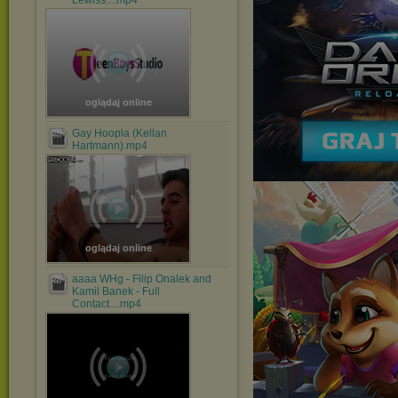
Lewiss....mp4
oglądaj online
Gay Hoopla (Kellan
Hartmann).mp4
oglądaj online
aaaa WHg - Filip Onalek and
Kamil Banek - Full
Contact....mp4