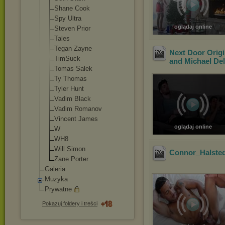
Shane Cook
Spy Ultra
oglądaj online
Steven Prior
Tales
Tegan Zayne
Next Door Orig
TimSuck
and Michael Del
Tomas Salek
Ty Thomas
Tyler Hunt
Vadim Black
Vadim Romanov
Vincent James
oglądaj online
W
WH8
Will Simon
Connor_Halste
Zane Porter
Galeria
Muzyka
Prywatne
Pokazuj foldery i treści