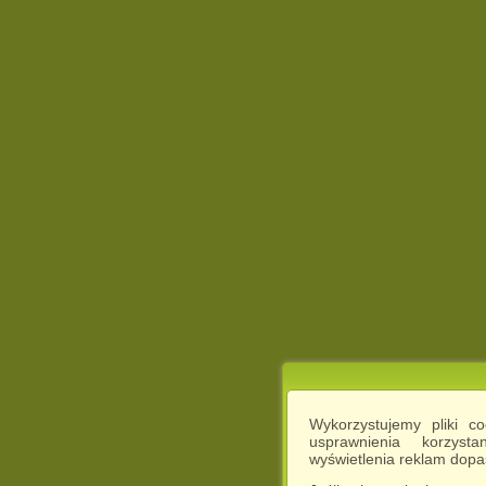
Wykorzystujemy pliki c
usprawnienia korzyst
wyświetlenia reklam dop