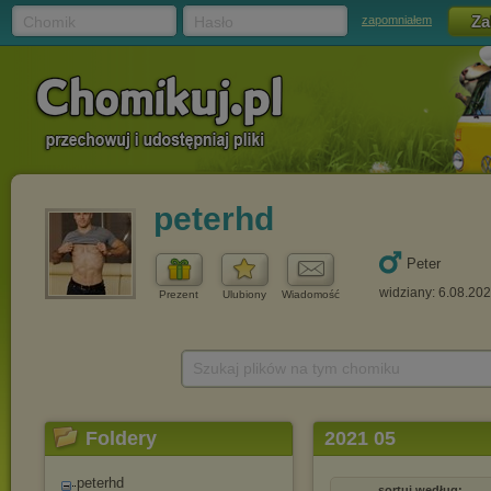
Chomik
Hasło
zapomniałem
peterhd
Peter
widziany: 6.08.20
Prezent
Ulubiony
Wiadomość
Szukaj plików na tym chomiku
Foldery
2021 05
peterhd
sortuj według: