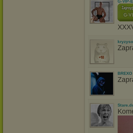
G-VIP-
XXX
kryzys
Zapr
BREXO
Zapr
Stare.d
Kome