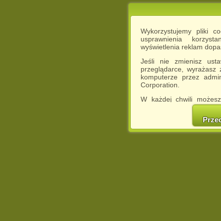
Wykorzystujemy pliki c
usprawnienia korzyst
wyświetlenia reklam dop
Jeśli nie zmienisz ust
przeglądarce, wyrażasz
komputerze przez admin
Corporation.
W każdej chwili możesz
cookies w swojej przeglą
w naszej Pol
Prze
http://chomikuj.pl/Polity
Jednocześnie informuje
może spowodować ogr
Chomikuj.pl.
W przypadku braku twojej
prosimy o opuszczenie se
Wykorzystanie plików c
(dostosowanie reklam do
działań marketingowych).
Wyrażenie sprzeciwu spo