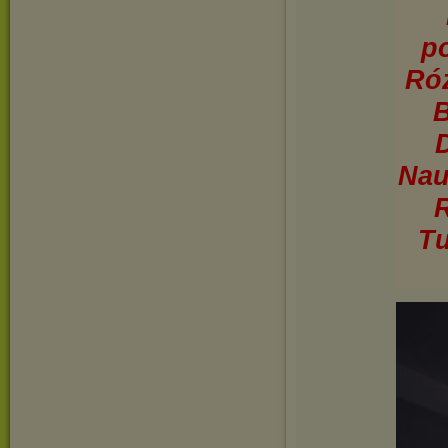
p
Róż
B
Nau
R
Tu