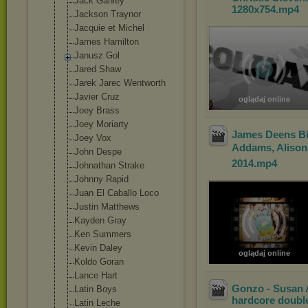
Jack Ganley
1280x754
.mp4
Jackson Traynor
Jacquie et Michel
James Hamilton
Janusz Gol
Jared Shaw
Jarek Jarec Wentworth
Javier Cruz
oglądaj online
Joey Brass
Joey Moriarty
James Deens Bi
Joey Vox
Addams, Alison T
John Despe
2014
.mp4
Johnathan Strake
Johnny Rapid
Juan El Caballo Loco
Justin Matthews
Kayden Gray
Ken Summers
Kevin Daley
oglądaj online
Koldo Goran
Lance Hart
Gonzo - Susan A
Latin Boys
hardcore double
Latin Leche