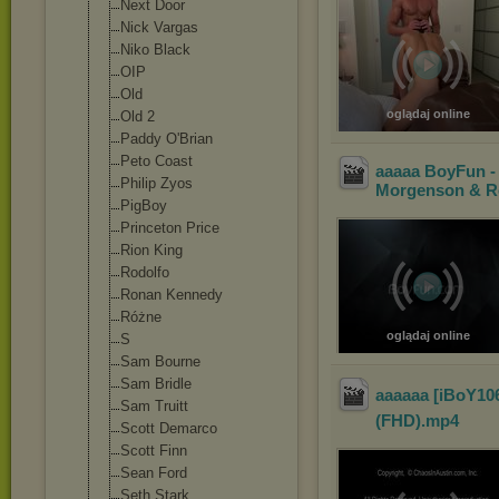
Next Door
Nick Vargas
Niko Black
OIP
Old
oglądaj online
Old 2
Paddy O'Brian
Peto Coast
aaaaa BoyFun - 
Philip Zyos
Morgenson & Ro
PigBoy
Princeton Price
Rion King
Rodolfo
Ronan Kennedy
Różne
oglądaj online
S
Sam Bourne
Sam Bridle
aaaaaa [iBoY10
Sam Truitt
(FHD)
.mp4
Scott Demarco
Scott Finn
Sean Ford
Seth Stark