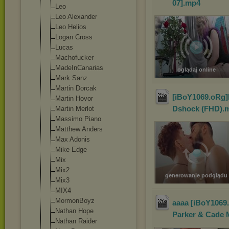
07]
.mp4
Leo
Leo Alexander
Leo Helios
Logan Cross
Lucas
Machofucker
MadeInCanarias
oglądaj online
Mark Sanz
Martin Dorcak
[iBoY1069.oRg]Fu
Martin Hovor
Dshock (FHD)
.
Martin Merlot
Massimo Piano
Matthew Anders
Max Adonis
Mike Edge
Mix
Mix2
generowanie podglądu
Mix3
MIX4
MormonBoyz
aaaa [iBoY1069.
Nathan Hope
Parker & Cade 
Nathan Raider