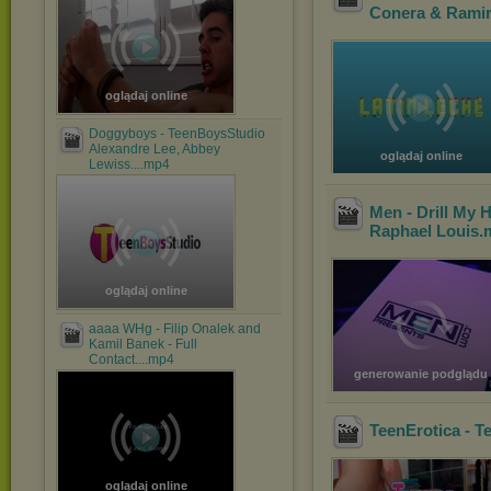
Conera & Rami
oglądaj online
Doggyboys - TeenBoysStudio
Alexandre Lee, Abbey
oglądaj online
Lewiss....mp4
Men - Drill My
Raphael Louis
.
oglądaj online
aaaa WHg - Filip Onalek and
Kamil Banek - Full
Contact....mp4
generowanie podglądu
TeenErotica - 
oglądaj online