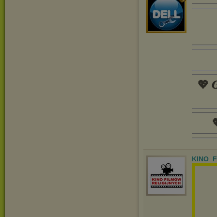
💖 𝑮

KINO_