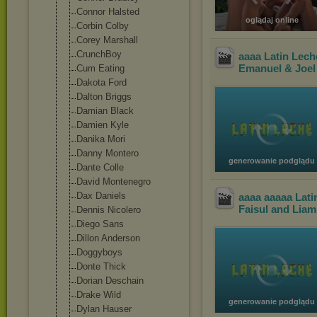
Connor Halsted
oglądaj online
Corbin Colby
Corey Marshall
CrunchBoy
aaaa Latin Lech
Emanuel & Joel
Cum Eating
Dakota Ford
Dalton Briggs
Damian Black
Damien Kyle
Danika Mori
Danny Montero
generowanie podglądu
Dante Colle
David Montenegro
Dax Daniels
aaaa aaaaa Lat
Faisul and Liam
Dennis Nicolero
Diego Sans
Dillon Anderson
Doggyboys
Donte Thick
Dorian Deschain
Drake Wild
generowanie podglądu
Dylan Hauser