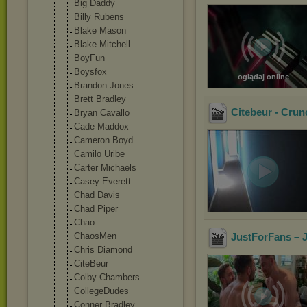
Big Daddy
Billy Rubens
Blake Mason
Blake Mitchell
BoyFun
Boysfox
oglądaj online
Brandon Jones
Brett Bradley
Citebeur - Cru
Bryan Cavallo
Cade Maddox
Cameron Boyd
Camilo Uribe
Carter Michaels
Casey Everett
Chad Davis
Chad Piper
Chao
ChaosMen
JustForFans – 
Chris Diamond
CiteBeur
Colby Chambers
CollegeDudes
Conner Bradley