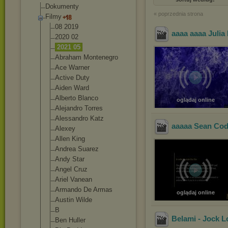
Dokumenty
« poprzednia strona
Filmy
08 2019
aaaa aaaa Julia 
2020 02
2021 05
Abraham Montenegro
Ace Warner
Active Duty
Aiden Ward
Alberto Blanco
oglądaj online
Alejandro Torres
Alessandro Katz
aaaaa Sean Cod
Alexey
Allen King
Andrea Suarez
Andy Star
Angel Cruz
Ariel Vanean
Armando De Armas
oglądaj online
Austin Wilde
B
Belami - Jock L
Ben Huller