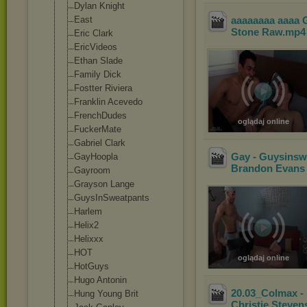
Dylan Knight
East
aaaaaaaa aaaa 
Stone Raw
.mp
Eric Clark
EricVideos
Ethan Slade
Family Dick
Fostter Riviera
Franklin Acevedo
FrenchDudes
oglądaj online
FuckerMate
Gabriel Clark
Gay - Guysinswe
GayHoopla
Brandon Evans 
Gayroom
Grayson Lange
GuysInSweatpan
ts
Harlem
Helix2
Helixxx
HOT
oglądaj online
HotGuys
Hugo Antonin
20.03_Colmax - 
Hung Young Brit
Christie Stevens