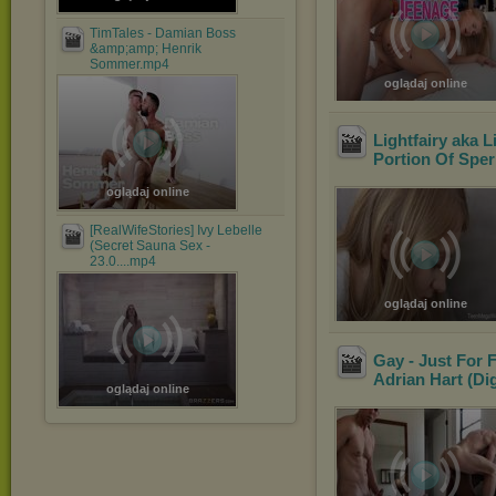
TimTales - Damian Boss
&amp;amp; Henrik
Sommer.mp4
oglądaj online
Lightfairy aka L
Portion Of Sper
oglądaj online
[RealWifeStories] Ivy Lebelle
(Secret Sauna Sex -
23.0....mp4
oglądaj online
Gay - Just For 
Adrian Hart (Di
oglądaj online