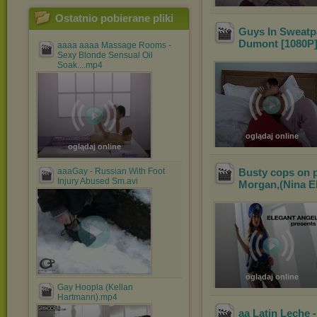
Ostatnio pobierane pliki
Guys In Sweatpa
Dumont [1080P
aaaa aaaa Massage Rooms -
Sexy Blonde Sensual Oil
Soak....mp4
oglądaj online
oglądaj online
aaaGay - Russian With Foot
Busty cops on p
Injury Abused Sm.avi
Morgan,(Nina El
oglądaj online
Gay Hoopla (Kellan
Hartmann).mp4
aa Latin Leche 