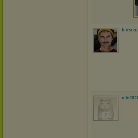
kintak
alle202