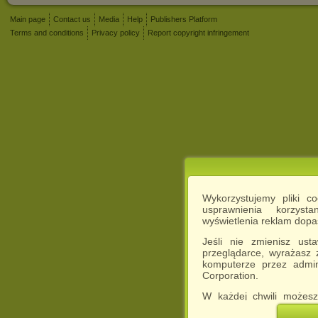
Main page
Contact us
Media
Help
Publishers Platform
Terms and conditions
Privacy policy
Report copyright infringement
Wykorzystujemy pliki c
usprawnienia korzyst
wyświetlenia reklam dop
Jeśli nie zmienisz ust
przeglądarce, wyrażasz
komputerze przez admin
Corporation.
W każdej chwili możesz
cookies w swojej przeglą