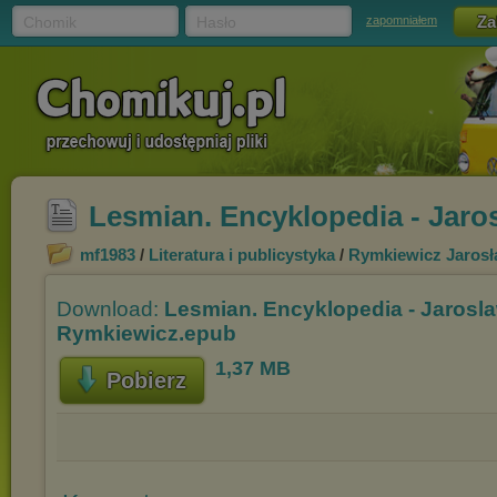
Chomik
Hasło
zapomniałem
Lesmian. Encyklopedia - Jar
mf1983
/
Literatura i publicystyka
/
Rymkiewicz Jaros
Download:
Lesmian. Encyklopedia - Jarosl
Rymkiewicz.epub
1,37 MB
Pobierz