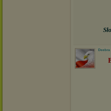
Sł
Deebra