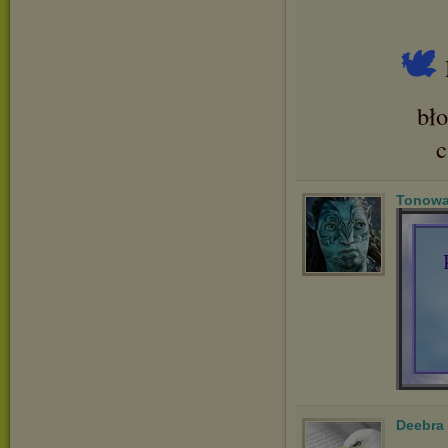
🕊
bł
Tonowa
Deebra