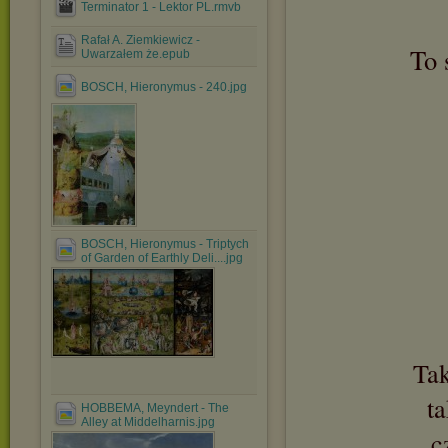
Terminator 1 - Lektor PL.rmvb
Rafał A. Ziemkiewicz -
To 
Uwarzałem że.epub
BOSCH, Hieronymus - 240.jpg
BOSCH, Hieronymus - Triptych
of Garden of Earthly Deli....jpg
Tak
ta
HOBBEMA, Meyndert - The
Alley at Middelharnis.jpg
c