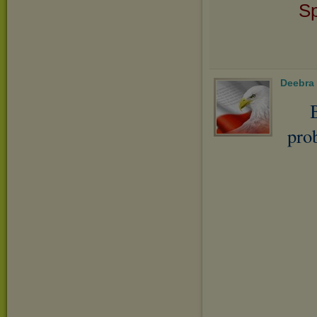
Sp
Deebra
pro