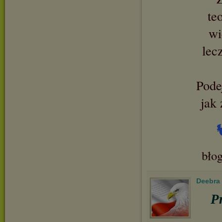
te
wi
lec
Podej
jak 
bło
Deebra
P