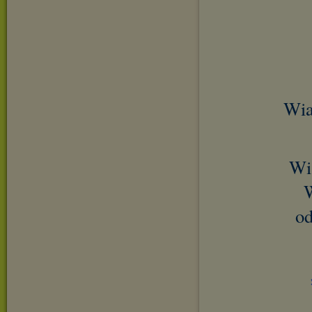
Wia
Wi
W
od