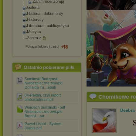
Zanim ocenzorują
Galeria
Historia i dokumenty
Historycy
Literatura i publicystyka
Muzyka
Zanim z
Pokazuj foldery i treści
Ostatnio pobierane pliki
Sumlinski Budzynski -
Niebezpieczne zwiazki
Donalda Tu....epub
04-Rejtan, czyli raport
Chomikowe r
ambasadora.mp3
Wojciech Sumliński - pdf
Deebra
Niebezpieczne związki
Bronisł....rar
S
Paweł Lisicki - System
Diabła.pdf