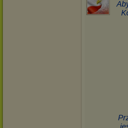
Aby
K
Pr
je