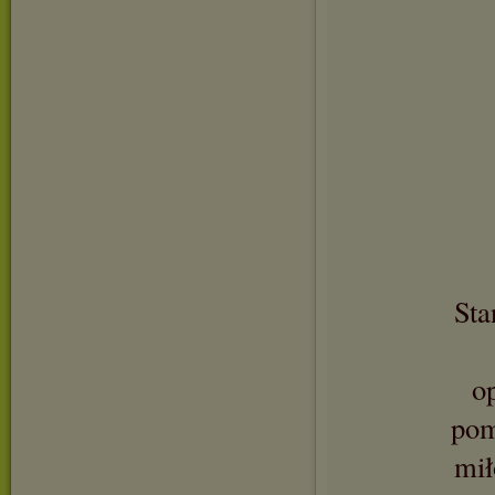
Sta
o
pom
mił