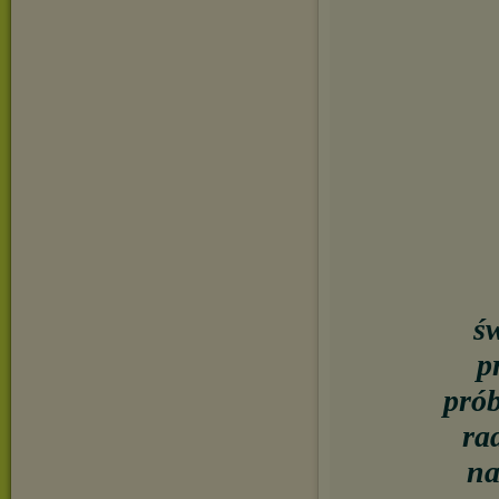
ś
p
prób
ra
na