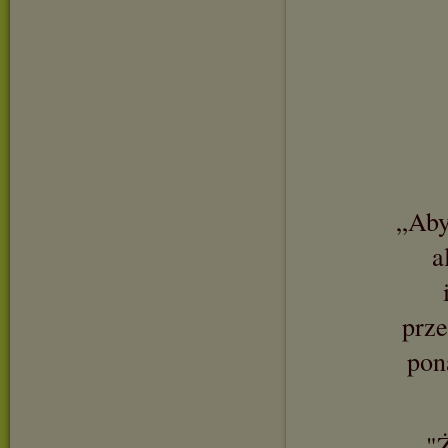
„Aby
a
prze
pon
"Ż