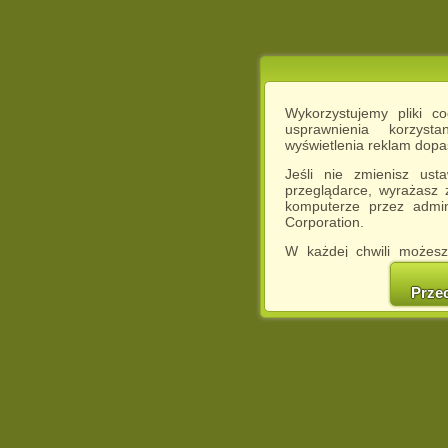
Wykorzystujemy pliki c
usprawnienia korzyst
wyświetlenia reklam dop
Jeśli nie zmienisz ust
przeglądarce, wyrażasz
komputerze przez admin
Corporation.
W każdej chwili możesz
cookies w swojej przeglą
w naszej Pol
Prze
http://chomikuj.pl/Polity
Jednocześnie informuje
może spowodować ogr
Chomikuj.pl.
W przypadku braku twojej
prosimy o opuszczenie se
Wykorzystanie plików c