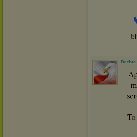
b
Deebra
Ap
m
se
To