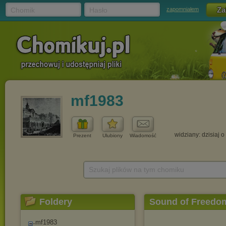
Chomik
Hasło
zapomniałem
mf1983
widziany: dzisiaj o
Prezent
Ulubiony
Wiadomość
Szukaj plików na tym chomiku
Foldery
Sound of Freedo
mf1983