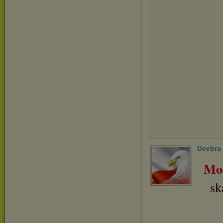
Deebra
Mo
sk