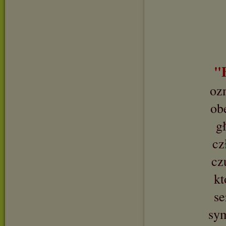
"
oz
ob
g
cz
cz
kt
se
sy