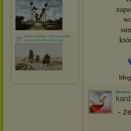
zapa
wo
sum
jakub-rozalski-1920-polanian-
któ
lancers-on-the-patrol.jpg
bło
Deebra
kard
- ż