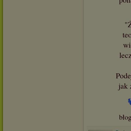
"Ż
te
wi
lec
Podej
jak 
bło