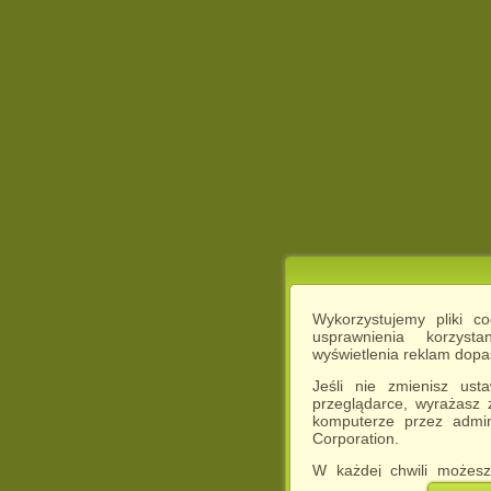
Wykorzystujemy pliki c
usprawnienia korzyst
wyświetlenia reklam dop
Jeśli nie zmienisz ust
przeglądarce, wyrażasz
komputerze przez admin
Corporation.
W każdej chwili możesz
cookies w swojej przeglą