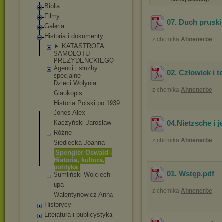
Biblia
Filmy
07. Duch pruski 
Galeria
Historia i dokumenty
z chomika
Ahnenerbe
► KATASTROFA
SAMOLOTU
PREZYDENCKIEGO
Agenci i służby
02. Człowiek i t
specjalne
Dzieci Wołynia
z chomika
Ahnenerbe
Glaukopis
Historia.Polsk
i.po.1939
Jones Alex
Kaczyński Jarosław
04.Nietzsche i j
Różne
z chomika
Ahnenerbe
Siedlecka Joanna
Spengler Oswald -
Historia, kultura,
polityka
01. Wstęp
.pdf
Sumliński Wojciech
upa
z chomika
Ahnenerbe
Walentynowicz Anna
Historycy
Literatura i publicystyka