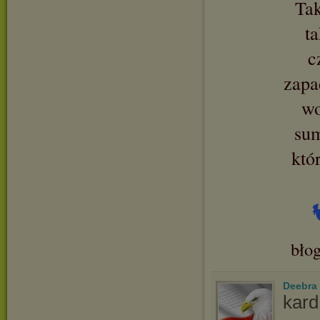
Tak
ta
c
zapa
wo
sum
któ
bło
Deebra
kard