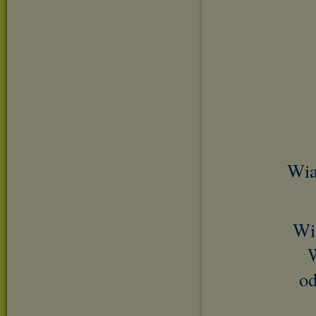
Wia
Wi
W
od