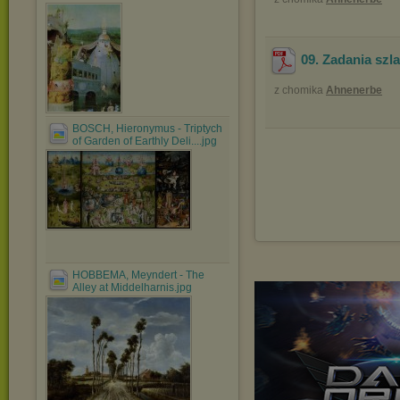
09. Zadania szl
z chomika
Ahnenerbe
BOSCH, Hieronymus - Triptych
of Garden of Earthly Deli....jpg
HOBBEMA, Meyndert - The
Alley at Middelharnis.jpg