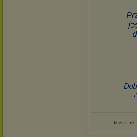
Pr
je
d
Dob
Musisz się