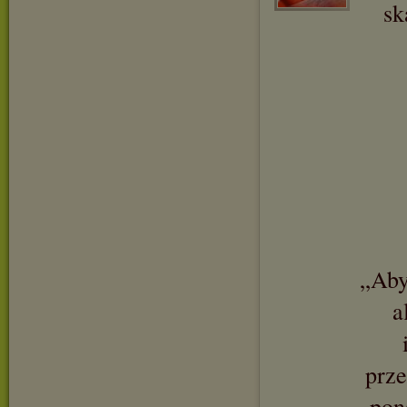
sk
„Aby
a
prze
pon