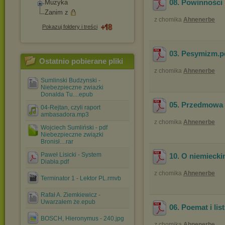
08. Powinności 
Muzyka
Zanim z
z chomika
Ahnenerbe
Pokazuj foldery i treści
03. Pesymizm
.
Ostatnio pobierane pliki
z chomika
Ahnenerbe
Sumlinski Budzynski -
Niebezpieczne zwiazki
Donalda Tu....epub
05. Przedmowa
04-Rejtan, czyli raport
ambasadora.mp3
z chomika
Ahnenerbe
Wojciech Sumliński - pdf
Niebezpieczne związki
Bronisł....rar
Paweł Lisicki - System
10. O niemieck
Diabła.pdf
z chomika
Ahnenerbe
Terminator 1 - Lektor PL.rmvb
Rafał A. Ziemkiewicz -
Uwarzałem że.epub
06. Poemat i li
BOSCH, Hieronymus - 240.jpg
z chomika
Ahnenerbe