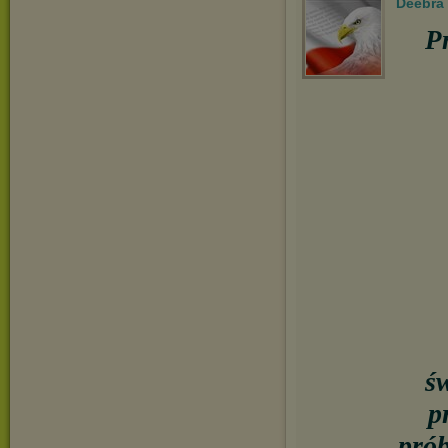
Deebra
P
ś
p
prób