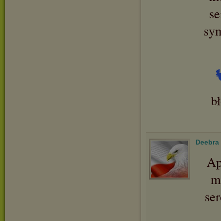
se
sy
b
Deebra
Ap
m
se