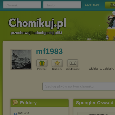
Chomik
Hasło
zapomniałem
mf1983
widziany: dzisiaj o
Prezent
Ulubiony
Wiadomość
Szukaj plików na tym chomiku
Foldery
Spengler Oswald - 
mf1983
sortuj według: