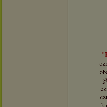
"
oz
ob
g
cz
cz
kt