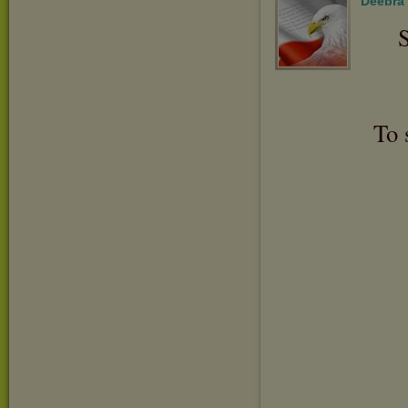
Deebra
S
To 