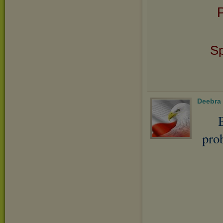
P
Sp
Deebra
pro