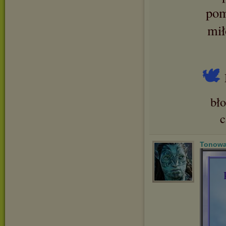
pom
mił
🕊
bł
Tonowa