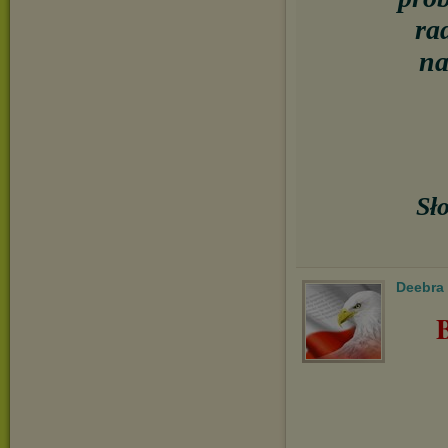
ra
na
Sł
Deebra