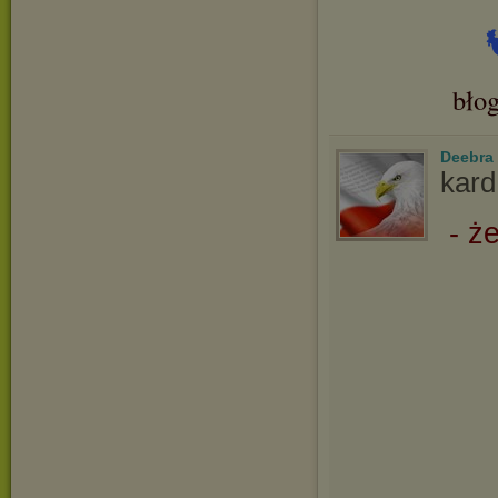
bło
Deebra
kard
- ż