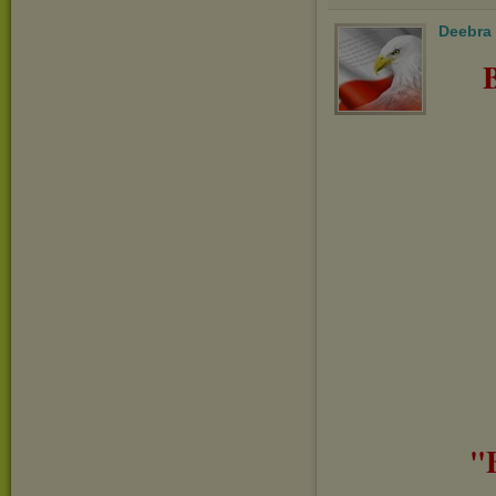
Deebra
"