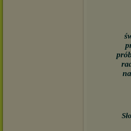
ś
p
prób
ra
na
Sł