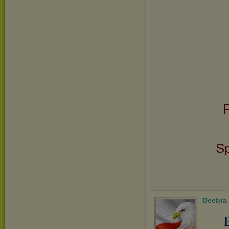
P
Sp
Deebra