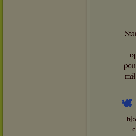
Sta
o
pom
mił
🕊
bł