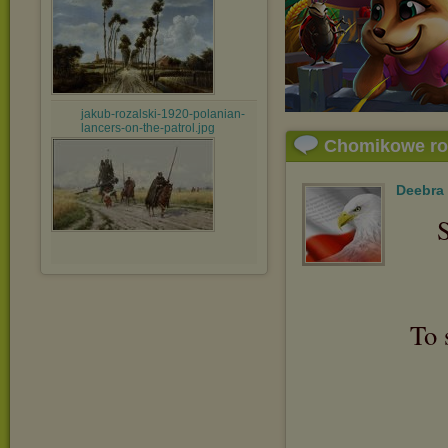
jakub-rozalski-1920-polanian-
lancers-on-the-patrol.jpg
Chomikowe r
Deebra
S
To 