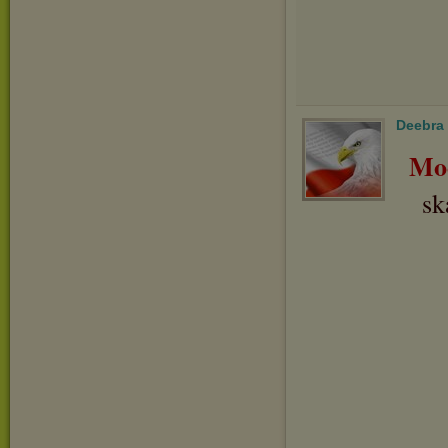
Deebra
Mo
sk