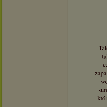
Tak
ta
c
zapa
wo
sum
któ