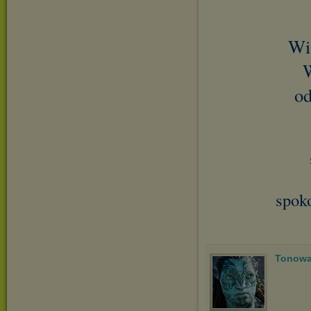
Wi
W
od
spok
Tonowa