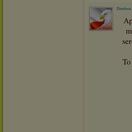
Deebra
Ap
m
se
To