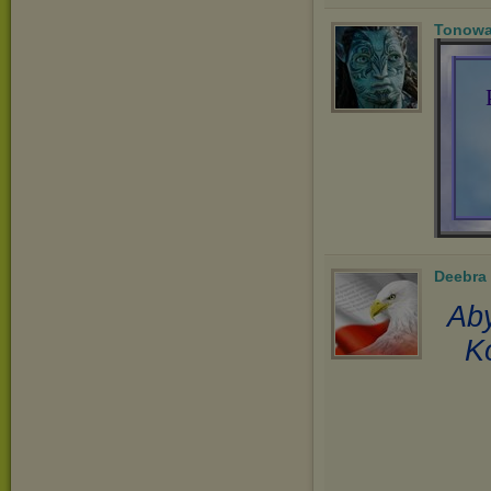
Tonowa
Deebra
Aby
K