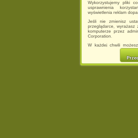
Wykorzystujemy pliki c
usprawnienia korzyst
wyświetlenia reklam dop
Jeśli nie zmienisz ust
przeglądarce, wyrażasz
komputerze przez admin
Corporation.
W każdej chwili możesz
cookies w swojej przeglą
w naszej Pol
Prze
http://chomikuj.pl/Polity
Jednocześnie informuje
może spowodować ogr
Chomikuj.pl.
W przypadku braku twojej
prosimy o opuszczenie se
Wykorzystanie plików c
(dostosowanie reklam do
działań marketingowych).
Wyrażenie sprzeciwu spo
będzie dopasowana do Tw
wyświetlona przypadkowo