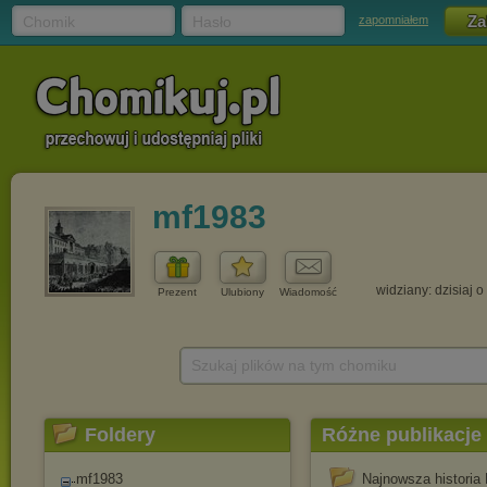
Chomik
Hasło
zapomniałem
mf1983
widziany: dzisiaj o
Prezent
Ulubiony
Wiadomość
Szukaj plików na tym chomiku
Foldery
Różne publikacje
mf1983
Najnowsza historia