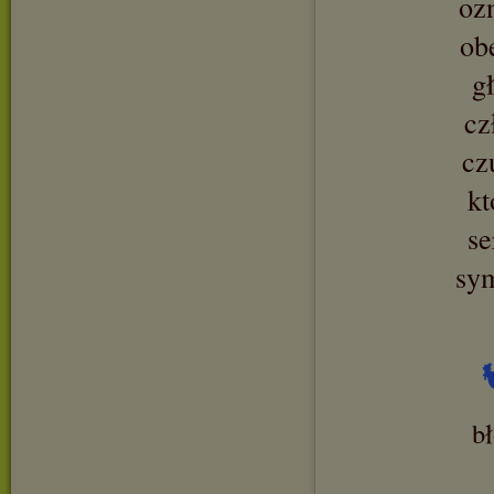
oz
ob
g
cz
cz
kt
se
sy
b