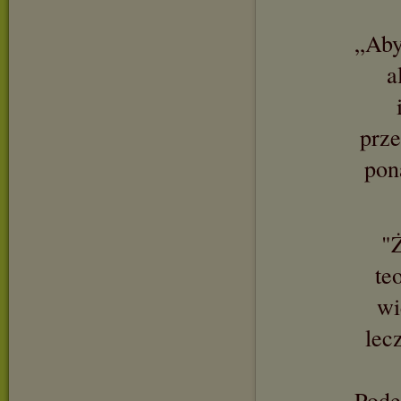
„Aby
a
prze
pon
"Ż
te
wi
lec
Podej