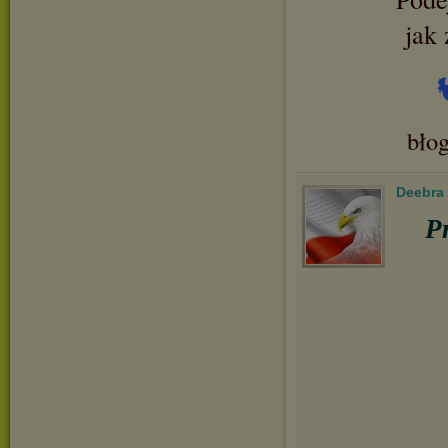
jak 
bło
Deebra
P