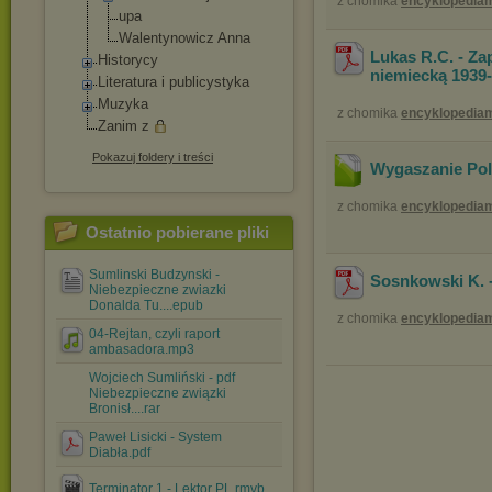
z chomika
encyklopedia
upa
Walentynowicz Anna
Lukas R.C. - Z
Historycy
niemiecką 1939
Literatura i publicystyka
Muzyka
z chomika
encyklopedia
Zanim z
Pokazuj foldery i treści
Wygaszanie Pol
z chomika
encyklopedia
Ostatnio pobierane pliki
Sumlinski Budzynski -
Sosnkowski K. 
Niebezpieczne zwiazki
Donalda Tu....epub
z chomika
encyklopedia
04-Rejtan, czyli raport
ambasadora.mp3
Wojciech Sumliński - pdf
Niebezpieczne związki
Bronisł....rar
Paweł Lisicki - System
Diabła.pdf
Terminator 1 - Lektor PL.rmvb