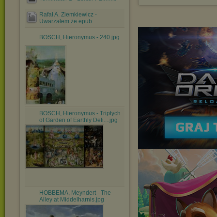
Rafał A. Ziemkiewicz -
Uwarzałem że.epub
BOSCH, Hieronymus - 240.jpg
BOSCH, Hieronymus - Triptych
of Garden of Earthly Deli....jpg
HOBBEMA, Meyndert - The
Alley at Middelharnis.jpg