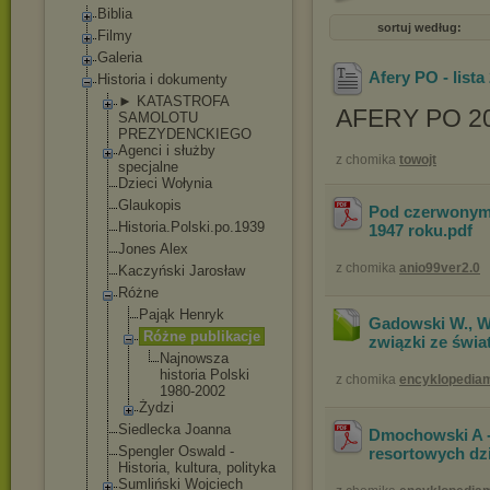
Biblia
sortuj według:
Filmy
Galeria
Afery PO - lista
Historia i dokumenty
► KATASTROFA
AFERY PO 2
SAMOLOTU
PREZYDENCKIEGO
Agenci i służby
z chomika
towojt
specjalne
Dzieci Wołynia
Glaukopis
Pod czerwonym 
Historia.Polsk
i.po.1939
1947 roku
.pdf
Jones Alex
z chomika
anio99ver2.0
Kaczyński Jarosław
Różne
Pająk Henryk
Gadowski W., Wo
Różne publikacje
związki ze świ
Najnowsz
a
historia Polski
z chomika
encyklopediam
1980-200
2
Żydzi
Siedlecka Joanna
Dmochowski A -
Spengler Oswald -
resortowych dzi
Historia, kultura, polityka
Sumliński Wojciech