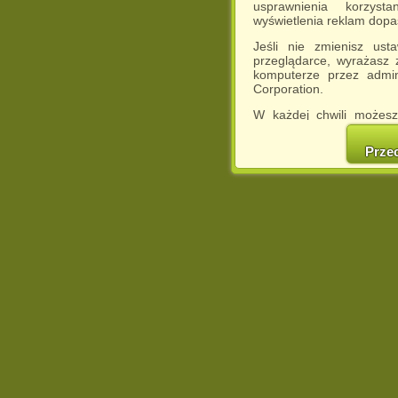
usprawnienia korzyst
wyświetlenia reklam dop
Jeśli nie zmienisz ust
przeglądarce, wyrażasz
komputerze przez admin
Corporation.
W każdej chwili możesz
cookies w swojej przeglą
w naszej Pol
Prze
http://chomikuj.pl/Polity
Jednocześnie informuje
może spowodować ogr
Chomikuj.pl.
W przypadku braku twojej
prosimy o opuszczenie se
Wykorzystanie plików c
(dostosowanie reklam do
działań marketingowych).
Wyrażenie sprzeciwu spo
będzie dopasowana do Tw
wyświetlona przypadkowo
Istnieje możliwość zmian