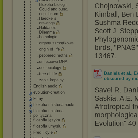
Chojnowski, 
filozofia biologii
Gould and punc.
Kimball, Ben 
equilibrium
Haeckel's
Sushma Reddy
drawings
Haldane's
Scott J. Step
Dilemma
homologia
Phylogenomic e
organy szczątkowe
birds, "PNAS"
origin of life
13467.
peppered moths
śmieciowe DNA
sociobiolog
y
Daniels et al., 
tree of life
obscured by mo
zapis kopalny
English audio
Savel R. Dan
evolution-crea
tion
Saskia, A.E. M
Filmy
filozofia i historia nauki
Afrotropical 
filozofia i historia
morphologica
polityczna
filozofia języka
Evolution" 40
filozofia umysłu
Fred Hoyle