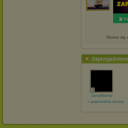
🎬 T
Musisz się
Zaprzyjaźnion
JamaNiamy
« poprzednia strona