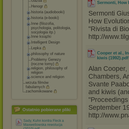
Gazda
Sermonti, How E
Henogr
Sermonti Giuse
historia (audiobooki)
historia (e-booki)
How Evolution
Inne (filozofia,
"Rivista di B
psychologia, politologia,
socjologia itp.)
http://www.til
Inne książki
Intelligent Design
Lepka
Cooper et al., 
philosophy of nature
kiwis (1992)
.pd
Problemy Genezy
(roczne tomy)
Alan Cooper, 
religion, philosophy of
religion
Chambers, Arn
science and religion
wrzuta filmów
Svante Paabo
fabularnych
and kiwis (an
zachomikowane
"Proceedings
September 199
Ostatnio pobierane pliki
http://www.pn
Sady, Kuhn kontra Fleck a
Maxwellowska rewolucja
(2010).pdf