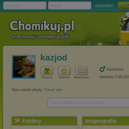
Chomik
Hasło
zapomniałem
kazjod
Kazimierz
widziany: 5.08.20
Prezent
Ulubiony
Wiadomość
Opis został ukryty.
Pokaż opis
Szukaj plików na tym chomiku
Foldery
biogeografia