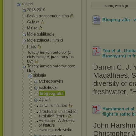
kazjod
sortuj według:
2018-2019
fizyka transcendentalna
Biogeografia - 
Gulasz
Malec
Moje publikacje
Moje zdjęcia i filmiki
Plato
Yeo et al., Glob
Teksty innych autorów (z
Brachyura) in f
nieistniejącej już strony na
UZ)
Darren C. J. 
Teksty innych autorów oraz
filmy
Magalhaes, S
biologia
archeoptery
ks
diversity of 
audiobooki
freshwater, "
biogeografi
a
Darwin
Darwin's finches
Harshman et al.
directed or undirected
flight in ratite 
evolution (cont.)
Evolution - A Journal
John Harshma
of Nature
ewolucja człowieka
Christopher J
ewolucjoniz
m i