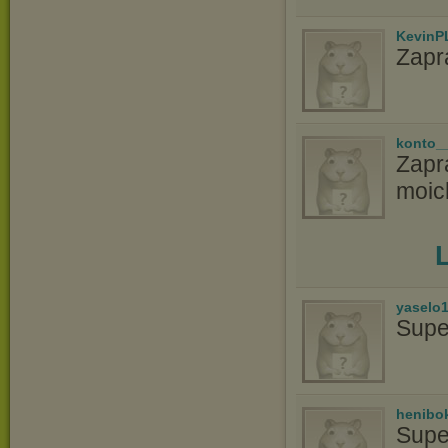
KevinP
Zapr
konto_
Zapr
moic
yaselo
Supe
henibo
Supe