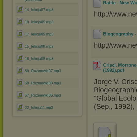
Ratite - New Wo
14_lekcja07.mp3
http://www.ne
18_lekcja09.mp3
Biogeography -
17_lekcja09.mp3
http://www.n
15_lekcja08.mp3
16_lekcja08.mp3
Crisci, Morron
(1992)
.pdf
58_Rozmowki07.mp3
Jorge V. Cris
59_Rozmowki08.mp3
Biogeographi
57_Rozmowki06.mp3
"Global Ecolo
(Sep., 1992),
22_lekcja11.mp3