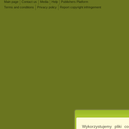
Main page
Contact us
Media
Help
Publishers Platform
Terms and conditions
Privacy policy
Report copyright infringement
Wykorzystujemy pliki c