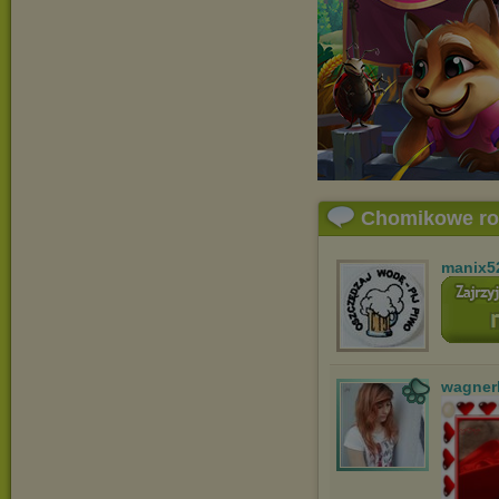
Chomikowe r
manix5
wagner