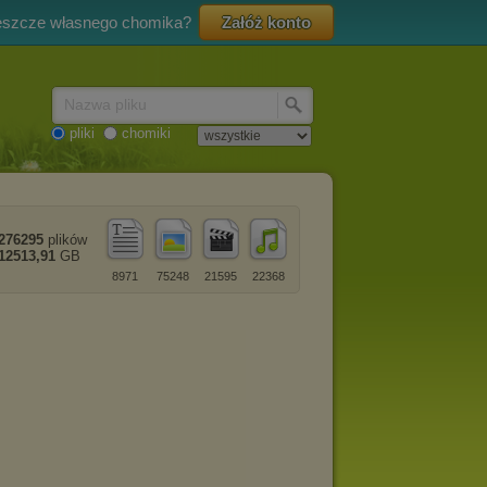
eszcze własnego chomika?
Załóż konto
Nazwa pliku
pliki
chomiki
276295
plików
12513,91
GB
8971
75248
21595
22368