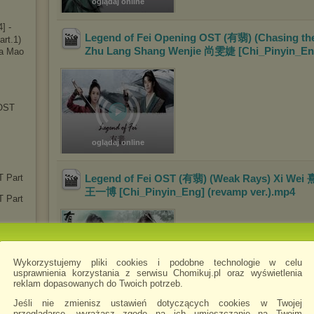
oglądaj online
4
] -
Legend of Fei Opening OST (有翡) (Chasing th
rt.1)
Zhu Lang Shang Wenjie 尚雯婕 [Chi_Pinyin_En
a Mao
 OST
oglądaj online
T Part
Legend of Fei OST (有翡) (Weak Rays) Xi We
王一博 [Chi_Pinyin_Eng] (revamp ver.)
.mp4
T Part
) OST
Wykorzystujemy pliki cookies i podobne technologie w celu
usprawnienia korzystania z serwisu Chomikuj.pl oraz wyświetlenia
ama)
reklam dopasowanych do Twoich potrzeb.
oglądaj online
Jeśli nie zmienisz ustawień dotyczących cookies w Twojej
przeglądarce, wyrażasz zgodę na ich umieszczanie na Twoim