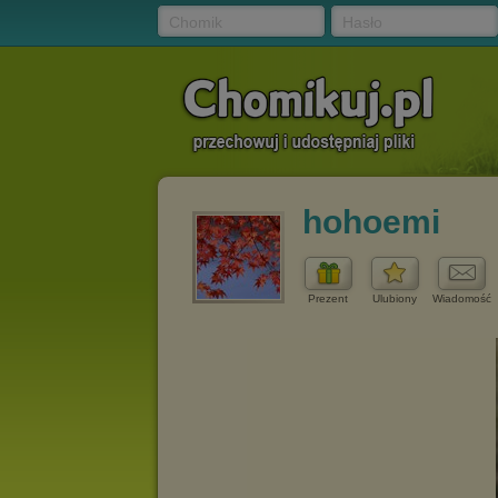
Chomik
Hasło
hohoemi
Prezent
Ulubiony
Wiadomość