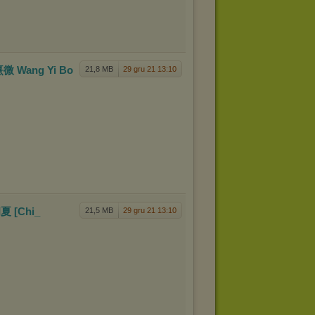
i 熹微 Wang
Yi Bo
21,8 MB
29 gru 21 13:10
胡夏 [Chi_
21,5 MB
29 gru 21 13:10