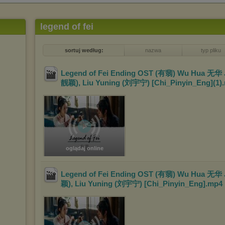
legend of fei
sortuj według:
nazwa
typ pliku
Legend of Fei Ending OST (有翡) Wu Hua 无华 
靓颖), Liu Yuning (刘宇宁) [Chi_Pinyin_Eng](1)
oglądaj online
Legend of Fei Ending OST (有翡) Wu Hua 无华 
颖), Liu Yuning (刘宇宁) [Chi_Pinyin_Eng]
.mp4