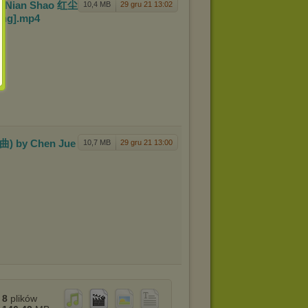
 Nian Sha
o 红尘
10,4 MB
29 gru 21 13:02
ng]
.mp4
莲曲) by
Chen Jue
10,7 MB
29 gru 21 13:00
8
plików