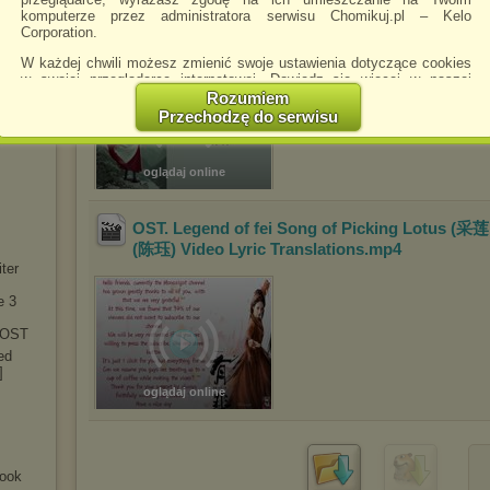
Legend of Fei OST (有翡) Hong Chen Mo Qi Wo
komputerze przez administratora serwisu Chomikuj.pl – Kelo
T
莫欺我年少 Curley G 希林娜依·高 [Chi_Pinyin_E
Corporation.
T
W każdej chwili możesz zmienić swoje ustawienia dotyczące cookies
w swojej przeglądarce internetowej. Dowiedz się więcej w naszej
Polityce Prywatności -
http://chomikuj.pl/PolitykaPrywatnosci.aspx
.
Rozumiem
Przechodzę do serwisu
Jednocześnie informujemy że zmiana ustawień przeglądarki może
spowodować ograniczenie korzystania ze strony Chomikuj.pl.
W przypadku braku twojej zgody na akceptację cookies niestety
oglądaj online
prosimy o opuszczenie serwisu chomikuj.pl.
Wykorzystanie plików cookies
przez
Zaufanych Partnerów
OST. Legend of fei Song of Picking Lotus (采
(dostosowanie reklam do Twoich potrzeb, analiza skuteczności działań
(陈珏) Video Lyric Translations
.mp4
marketingowych).
ter
Wyrażenie sprzeciwu spowoduje, że wyświetlana Ci reklama nie
będzie dopasowana do Twoich preferencji, a będzie to reklama
e 3
wyświetlona przypadkowo.
r OST
Istnieje możliwość zmiany ustawień przeglądarki internetowej w
ed
sposób uniemożliwiający przechowywanie plików cookies na
]
urządzeniu końcowym. Można również usunąć pliki cookies,
oglądaj online
dokonując odpowiednich zmian w ustawieniach przeglądarki
internetowej.
Pełną informację na ten temat znajdziesz pod adresem
http://chomikuj.pl/PolitykaPrywatnosci.aspx
.
Book