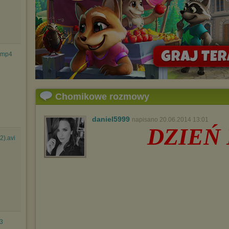
.mp4
Chomikowe rozmowy
daniel5999
napisano 20.06.2014 13:01
DZIEŃ
2).avi
3