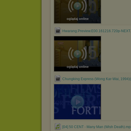
oglądaj online
Hwarang.Preview.E00.161216.720p-NEXT
oglądaj online
Chungking Express (Wong Kar-Wai, 1994)(
[04] 50 CENT - Many Man (Wish Death).mp