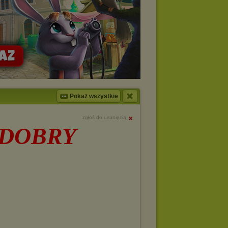
Pokaż wszystkie
zgłoś do usunięcia
 DOBRY