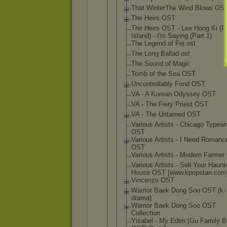
That WinterThe Wind Blows OS
The Heirs OST
The Heirs OST - Lee Hong Ki (F
Island) - I'm Saying (Part.1)
The Legend of Fei ost
The Long Ballad ost
The Sound of Magic
Tomb of the Sea OST
Uncontrolla
bly Fond OST
VA - A Korean Odyssey OST
VA - The Fiery Priest OST
VA - The Untamed OST
Various Artists - Chicago Typewri
OST
Various Artists - I Need Romanc
OST
Various Artists - Modern Farme
Various Artists - Sell Your Haunt
House OST [www.kpopst
an.com
Vincenzo OST
Warrior Baek Dong Soo OST (k-
drama)
Warrior Baek Dong Soo OST
Collection
Yisabel - My Eden [Gu Family 