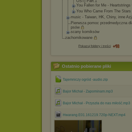
OST] Part.1
You Fallen for Me - Heartstring
s
You Who Came From The Stars
music - Taiwan, HK, Chiny, inne Az
Pierwsza pomoc przedmedyczna dl
psów
scany komiksów
zachomikowane
Pokazuj foldery i treści
Ostatnio pobierane pliki
Tajemniczy ogród -audio.zip
Bajor Michał - Zapominam.mp3
Bajor Michał - Przyszła do nas miłość.mp3
Hwarang.E01.161219.720p-NEXT.mp4