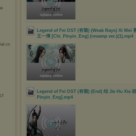
ja
oglądaj online
Legend of Fei OST (有翡) (Weak Rays) Xi We
王一博 [Chi_Pinyin_Eng] (revamp ver.)(1)
.mp4
cial.co
oglądaj online
Legend of Fei OST (有翡) (End) 结 Jie Hu Xia 
ST
Pinyin_Eng]
.mp4