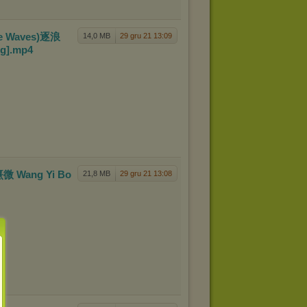
e Waves)
逐浪
14,0 MB
29 gru 21 13:09
g]
.mp4
i 熹微 Wang
Yi Bo
21,8 MB
29 gru 21 13:08