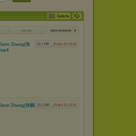
Galeria
rozmiar
data dodania
Jane Zhang
(张
23,1 MB
29 gru 21 13:12
.mp4
Jane Zhang
(张靓
23,1 MB
29 gru 21 13:11