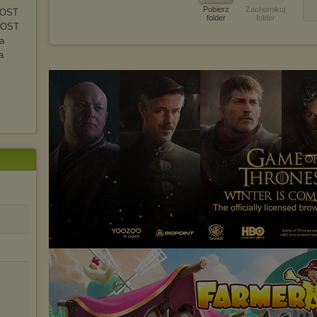
Pobierz
Zachomikuj
 OST
folder
folder
 OST
ja
a