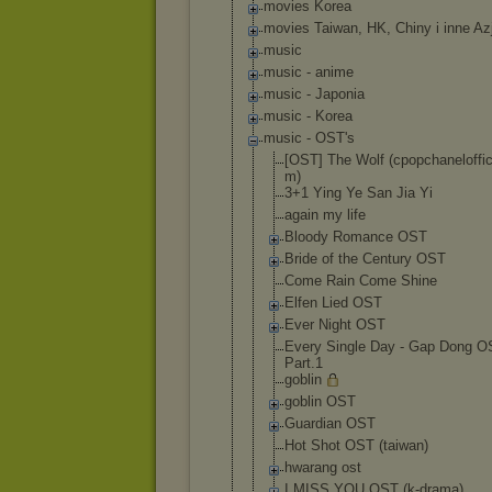
movies Korea
movies Taiwan, HK, Chiny i inne Az
music
music - anime
music - Japonia
music - Korea
music - OST's
[OST] The Wolf (cpopchanel
offi
m)
3+1 Ying Ye San Jia Yi
again my life
Bloody Romance OST
Bride of the Century OST
Come Rain Come Shine
Elfen Lied OST
Ever Night OST
Every Single Day - Gap Dong O
Part.1
goblin
goblin OST
Guardian OST
Hot Shot OST (taiwan)
hwarang ost
I MISS YOU OST (k-drama)