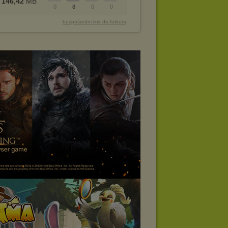
146,42
MB
0
8
0
0
bezpośredni link do folderu