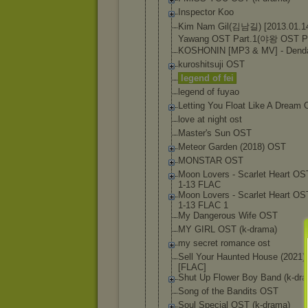
Inspector Koo
Kim Nam Gil(김남길) [2013.01.1
Yawang OST Part.1(야왕 OST Pa
KOSHONIN [MP3 & MV] - Dend
kuroshitsuj
i OST
legend of fei
legend of fuyao
Letting You Float Like A Dream
love at night ost
Master's Sun OST
Meteor Garden (2018) OST
MONSTAR OST
Moon Lovers - Scarlet Heart OS
1-13 FLAC
Moon Lovers - Scarlet Heart OS
1-13 FLAC 1
My Dangerous Wife OST
MY GIRL OST (k-drama)
my secret romance ost
Sell Your Haunted House (2021
[FLAC]
Shut Up Flower Boy Band (k-dr
Song of the Bandits OST
Soul Special OST (k-drama)